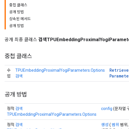
중첩 클래스
공개 방법
eters
상속된 메서드
ientDescentParameters
공개 방법
공개 최종 클래스
검색TPUEmbeddingProximalYogiParamet
중첩 클래스
Retrieve
수
TPUEmbeddingProximalYogiParameters.Options
Paramete
업
검색
공개 방법
정적
검색
config
(문자열 
TPUEmbeddingProximalYogiParameters.Options
정적
검색
생성
(
범위
범위, 