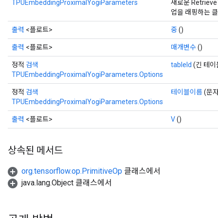
TPUEmbeddingProximalYogiParameters
새로운 Retrieve
업을 래핑하는 
출력
<플로트>
중
()
출력
<플로트>
매개변수
()
정적
검색
tableId
(긴 테이블
TPUEmbeddingProximalYogiParameters.Options
정적
검색
테이블이름
(문
TPUEmbeddingProximalYogiParameters.Options
출력
<플로트>
V
()
상속된 메서드
org.tensorflow.op.PrimitiveOp
클래스에서
java.lang.Object 클래스에서