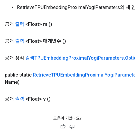
RetrieveTPUEmbeddingProximalYogiParameters의 
공개
출력
<Float>
m
()
공개
출력
<Float>
매개변수
()
공개 정적
검색TPUEmbedding
Proximal
Yogi
Parameters
.
Opti
public static
Retrieve
TPUEmbedding
Proximal
Yogi
Paramet
Name)
공개
출력
<Float>
v
()
도움이 되었나요?