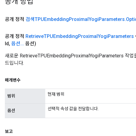
공개 방법
공개 정적
검색TPUEmbedding
Proximal
Yogi
Parameters
.
Opti
공개 정적
Retrieve
TPUEmbedding
Proximal
Yogi
Parameters
Id
,
옵션
.
.
.
옵션)
새로운 RetrieveTPUEmbeddingProximalYogiParamet
드입니다.
매개변수
현재 범위
범위
선택적 속성 값을 전달합니다.
옵션
보고