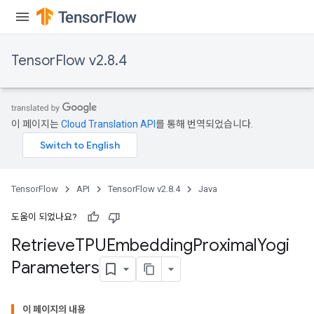
TensorFlow v2.8.4
m
이 페이지는
Cloud Translation API
를 통해 번역되었습니다.
rs
eters
ntumParameters
ters
TensorFlow
API
TensorFlow v2.8.4
Java
ropParameters
s
도움이 되었나요?
atorParameters
Retrieve
TPUEmbedding
Proximal
Yogi
ghtParameters
Parameters
meters
adParameters
rameters
이 페이지의 내용