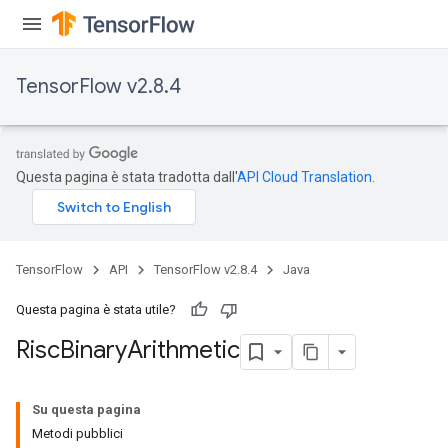
rs
eters
ntumParameters
TensorFlow v2.8.4
ters
ropParameters
s
atorParameters
Questa pagina è stata tradotta dall'
API Cloud Translation
.
ghtParameters
meters
adParameters
rameters
TensorFlow
API
TensorFlow v2.8.4
Java
eters
ientDescentParameters
Questa pagina è stata utile?
Risc
Binary
Arithmetic
Su questa pagina
Metodi pubblici