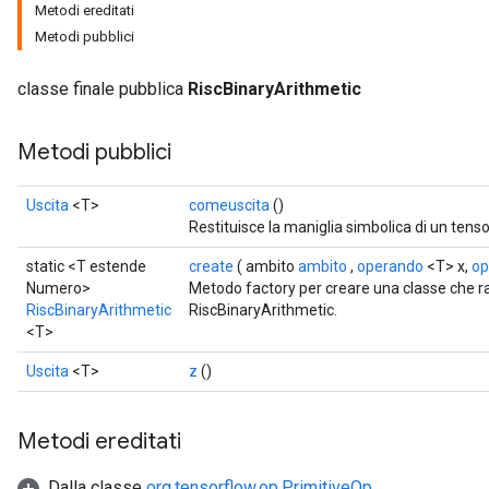
Metodi ereditati
Metodi pubblici
classe finale pubblica
RiscBinaryArithmetic
Metodi pubblici
Uscita
<T>
comeuscita
()
Restituisce la maniglia simbolica di un tenso
static <T estende
create
( ambito
ambito
,
operando
<T> x,
op
Numero>
Metodo factory per creare una classe che 
RiscBinaryArithmetic
RiscBinaryArithmetic.
<T>
Uscita
<T>
z
()
Metodi ereditati
Dalla classe
org.tensorflow.op.PrimitiveOp