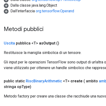
Dalla classe java.lang.Object
Dall'interfaccia
org.tensorflow.Operand
Metodi pubblici
Uscita
pubblica <T>
as
Output
()
Restituisce la maniglia simbolica di un tensore.
Gli input per le operazioni TensorFlow sono output di un'alt
viene utilizzato per ottenere un handle simbolico che rappresent
public static
Risc
Binary
Arithmetic
<T>
create
( ambito
amb
stringa op
Type)
Metodo factory per creare una classe che racchiude una nuov