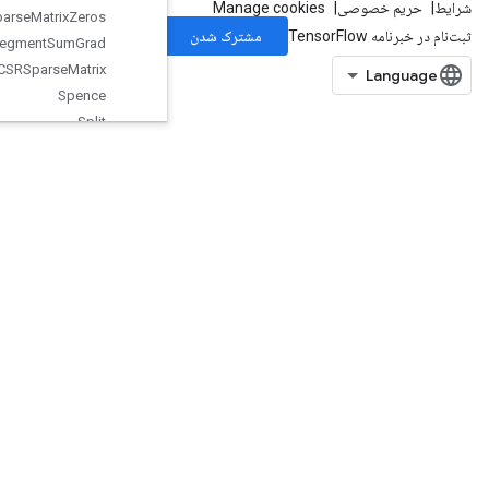
Sparse
Matrix
Zeros
Sparse
Segment
Sum
Grad
Sparse
Tensor
To
CSRSparse
Matrix
Spence
Split
SplitDedupData
SplitV
Squeeze
Stack
Stage
StageClear
StagePeek
StageSize
StatefulRandomBinomial
StatefulStandardNormal
StatefulStandardNormalV2
StatefulTruncatedNormal
StatefulUniform
StatefulUniformFullInt