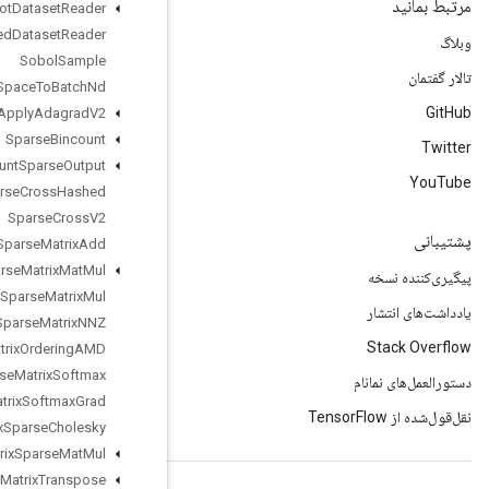
Snapshot
Dataset
Reader
Snapshot
Nested
Dataset
Reader
Sobol
Sample
Space
To
Batch
Nd
Sparse
Apply
Adagrad
V2
Sparse
Bincount
Sparse
Count
Sparse
Output
Sparse
Cross
Hashed
Sparse
Cross
V2
Sparse
Matrix
Add
Sparse
Matrix
Mat
Mul
Sparse
Matrix
Mul
Sparse
Matrix
NNZ
Sparse
Matrix
Ordering
AMD
Sparse
Matrix
Softmax
Sparse
Matrix
Softmax
Grad
Sparse
Matrix
Sparse
Cholesky
Sparse
Matrix
Sparse
Mat
Mul
Sparse
Matrix
Transpose