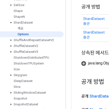
Set
Size
공개 방법
Shape
Shape
N
ShardDataset.
Shard
Dataset
옵션
개요
ShardDataset.
Options
옵션
Shuffle
And
Repeat
Dataset
V2
Shuffle
Dataset
V2
상속된 메서드
Shuffle
Dataset
V3
Shutdown
Distributed
TPU
java.lang.
Shutdown
TPUSystem
Size
Skipgram
공개 방법
Sleep
Dataset
Slice
Sliding
Window
Dataset
공개
Shard
Data
Snapshot
Snapshot
Dataset