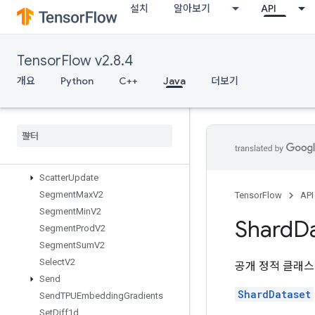
설치
알아보기
API
ScatterMin
ScatterMul
ScatterNd
TensorFlow v2.8.4
ScatterNdAdd
ScatterNdMax
개요
Python
C++
Java
더보기
ScatterNdMin
Scatter
Nd
Non
Aliasing
Add
Scatter
Nd
Sub
Scatter
Nd
Update
Scatter
Sub
Scatter
Update
Segment
Max
V2
TensorFlow
API
Segment
Min
V2
Shard
D
Segment
Prod
V2
Segment
Sum
V2
Select
V2
공개 정적 클래
Send
ShardDataset
Send
TPUEmbedding
Gradients
Set
Diff1d