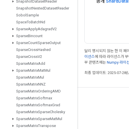
공개
Shard
Data
Snapshot
Dataset
Reader
Snapshot
Nested
Dataset
Reader
Sobol
Sample
Space
To
Batch
Nd
Sparse
Apply
Adagrad
V2
Sparse
Bincount
Sparse
Count
Sparse
Output
Sparse
Cross
Hashed
달리 명시되지 않는 한 이 
이선스
에 따라 라이선스가 
Sparse
Cross
V2
부 콘텐츠에는
Numpy 라이
Sparse
Matrix
Add
Sparse
Matrix
Mat
Mul
최종 업데이트: 2025-07-28(
Sparse
Matrix
Mul
Sparse
Matrix
NNZ
Sparse
Matrix
Ordering
AMD
최신 소식 확인하기
Sparse
Matrix
Softmax
Sparse
Matrix
Softmax
Grad
블로그
Sparse
Matrix
Sparse
Cholesky
포럼
Sparse
Matrix
Sparse
Mat
Mul
Sparse
Matrix
Transpose
GitHub