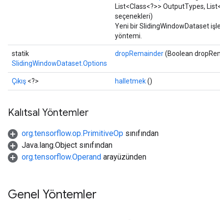
List<Class<?>> OutputTypes, List
seçenekleri)
Yeni bir SlidingWindowDataset işle
yöntemi.
statik
dropRemainder
(Boolean dropRe
SlidingWindowDataset.Options
Çıkış
<?>
halletmek
()
Kalıtsal Yöntemler
org.tensorflow.op.PrimitiveOp
sınıfından
Java.lang.Object sınıfından
org.tensorflow.Operand
arayüzünden
Genel Yöntemler