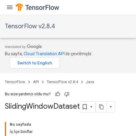
TensorFlow v2.8.4
Bu sayfa,
Cloud Translation API
ile çevrilmiştir.
TensorFlow
API
TensorFlow v2.8.4
Java
Bu size yardımcı oldu mu?
Sliding
Window
Dataset
Bu sayfada
İç İçe Sınıflar