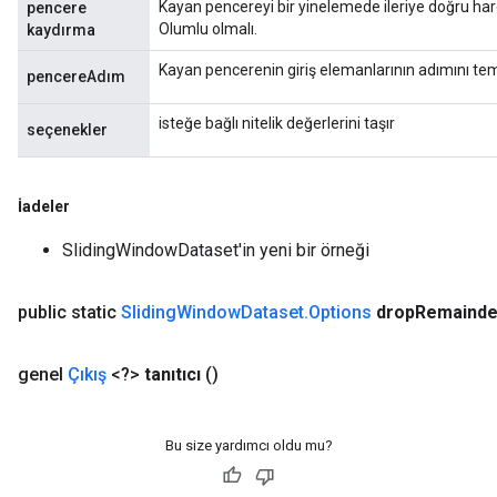
Kayan pencereyi bir yinelemede ileriye doğru hare
pencere
Olumlu olmalı.
kaydırma
x
Kayan pencerenin giriş elemanlarının adımını tems
pencereAdım
isteğe bağlı nitelik değerlerini taşır
seçenekler
İadeler
SlidingWindowDataset'in yeni bir örneği
public static
Sliding
Window
Dataset
.
Options
drop
Remainde
genel
Çıkış
<?>
tanıtıcı
()
Bu size yardımcı oldu mu?