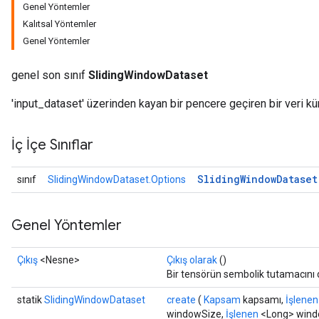
Genel Yöntemler
Kalıtsal Yöntemler
Genel Yöntemler
genel son sınıf
SlidingWindowDataset
'input_dataset' üzerinden kayan bir pencere geçiren bir veri kü
İç İçe Sınıflar
Sliding
Window
Dataset
sınıf
SlidingWindowDataset.Options
Genel Yöntemler
Çıkış
<Nesne>
Çıkış olarak
()
Bir tensörün sembolik tutamacını 
statik
SlidingWindowDataset
create
(
Kapsam
kapsamı,
İşlenen
windowSize,
İşlenen
<Long> wind