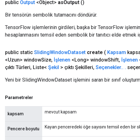
public
Output
<Object>
as
Output
()
Bir tensörün sembolik tutamacını döndürür.
TensorFlow işlemlerinin girdileri, başka bir TensorFlow işleminin
hesaplanmasını temsil eden sembolik bir tanıtıcı elde etmek için
public static
Sliding
Window
Dataset
create
(
Kapsam
kaps
<Uzun> window
Size
,
İşlenen
<Long> window
Shift
,
İşlenen
çıktı Türleri
,
Liste<
Şekil
> çıktı Şekilleri
,
Seçenekler
.
.
.
seçen
Yeni bir SlidingWindowDataset işlemini saran bir sınıf oluşturm
Parametreler
mevcut kapsam
kapsam
Kayan penceredeki öğe sayısını temsil eden bir sk
Pencere boyutu