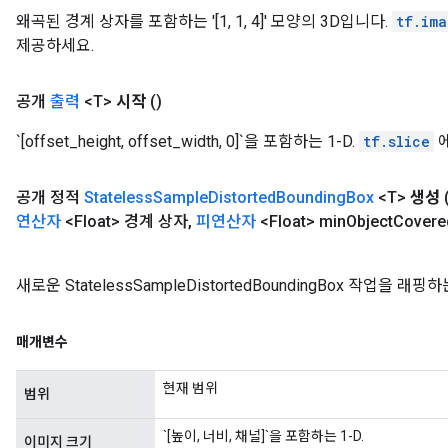
왜곡된 경계 상자를 포함하는 '[1, 1, 4]' 모양의 3D입니다.
tf.im
제공하세요.
공개
출력
<T>
시작
()
`[offset_height, offset_width, 0]`을 포함하는 1-D.
tf.slice
에
공개 정적
Stateless
Sample
Distorted
Bounding
Box
<T>
생성
연산자
<Float> 경계 상자
,
피연산자
<Float> min
Object
Covere
새로운 StatelessSampleDistortedBoundingBox 작업
매개변수
현재 범위
범위
`[높이, 너비, 채널]`을 포함하는 1-D.
이미지 크기