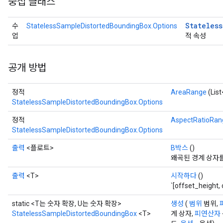
중첩 클래스
Stateless
수
StatelessSampleDistortedBoundingBox.Options
업
적 속성
공개 방법
정적
AreaRange
(Lis
StatelessSampleDistortedBoundingBox.Options
x
정적
AspectRatioRan
StatelessSampleDistortedBoundingBox.Options
출력
<플로트>
B박스
()
왜곡된 경계 상자를 포
출력
<T>
시작하다
()
`[offset_height
static <T는 숫자 확장, U는 숫자 확장>
생성
(
범위
범위,
StatelessSampleDistortedBoundingBox
<T>
계 상자,
피연산자