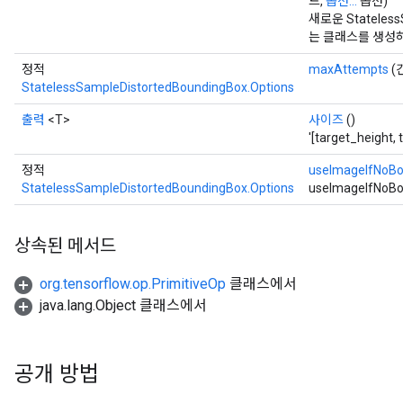
드,
옵션...
옵션)
새로운 Stateless
는 클래스를 생성
정적
maxAttempts
(긴
StatelessSampleDistortedBoundingBox.Options
출력
<T>
사이즈
()
'[target_height
정적
useImageIfNoB
StatelessSampleDistortedBoundingBox.Options
useImageIfNoBo
상속된 메서드
org.tensorflow.op.PrimitiveOp
클래스에서
java.lang.Object 클래스에서
공개 방법