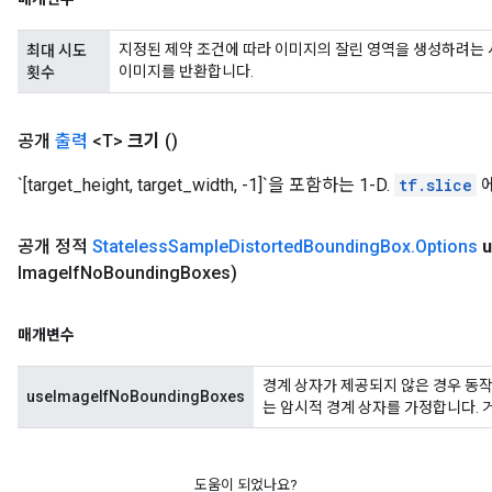
지정된 제약 조건에 따라 이미지의 잘린 영역을 생성하려는 시도 
최대 시도
이미지를 반환합니다.
횟수
공개
출력
<T>
크기
()
`[target_height, target_width, -1]`을 포함하는 1-D.
tf.slice
에
공개 정적
Stateless
Sample
Distorted
Bounding
Box
.
Options
Image
If
No
Bounding
Boxes)
매개변수
경계 상자가 제공되지 않은 경우 동작
useImageIfNoBoundingBoxes
는 암시적 경계 상자를 가정합니다.
도움이 되었나요?