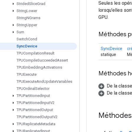
Seules les opér
Strided
Slice
Grad
lorsqu'elles son
String
Lower
GPU.
String
NGrams
String
Upper
Sum
Méthodes p
Switch
Cond
Sync
Device
SyncDevice
cr
TPUCompilation
Result
statique
Mé
TPUCompile
Succeeded
Assert
TPUEmbedding
Activations
Méthodes h
TPUExecute
TPUExecute
And
Update
Variables
De la class
TPUOrdinal
Selector
De la classe
TPUPartitioned
Input
TPUPartitioned
Input
V2
TPUPartitioned
Output
Méthodes
TPUPartitioned
Output
V2
TPUReplicate
Metadata
TPUReplicated
Input