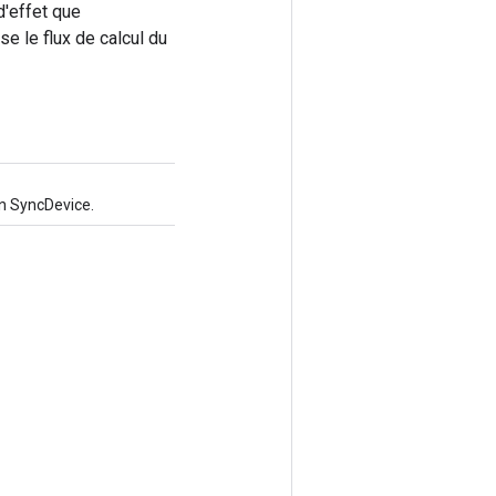
d'effet que
e le flux de calcul du
n SyncDevice.