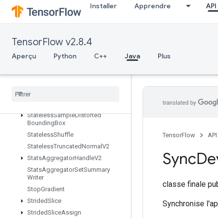
Installer
Apprendre
API
StatelessRandomGetKeyCounter
StatelessRandomGetKeyCounter
Alg
StatelessRandomNormalV2
TensorFlow v2.8.4
StatelessRandomPoisson
Aperçu
Python
C++
Java
Plus
StatelessRandomUniformFullInt
Stateless
Random
Uniform
Full
Int
V2
Stateless
Random
Uniform
Int
V2
Stateless
Random
Uniform
V2
Stateless
Sample
Distorted
Bounding
Box
Stateless
Shuffle
TensorFlow
API
Stateless
Truncated
Normal
V2
Sync
De
Stats
Aggregator
Handle
V2
Stats
Aggregator
Set
Summary
Writer
classe finale p
Stop
Gradient
Strided
Slice
Synchronise l'ap
Strided
Slice
Assign