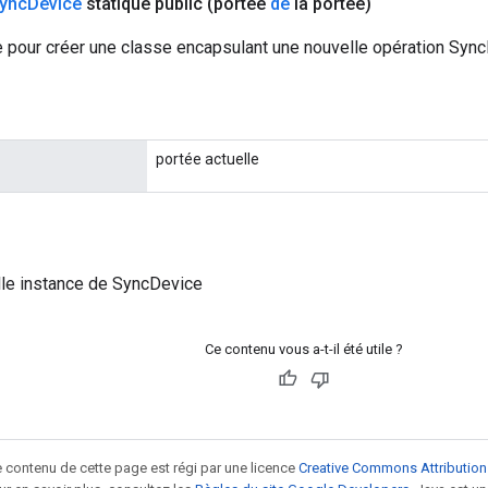
Sync
Device
statique public
(portée
de
la portée)
 pour créer une classe encapsulant une nouvelle opération Sync
portée actuelle
lle instance de SyncDevice
Ce contenu vous a-t-il été utile ?
le contenu de cette page est régi par une licence
Creative Commons Attribution