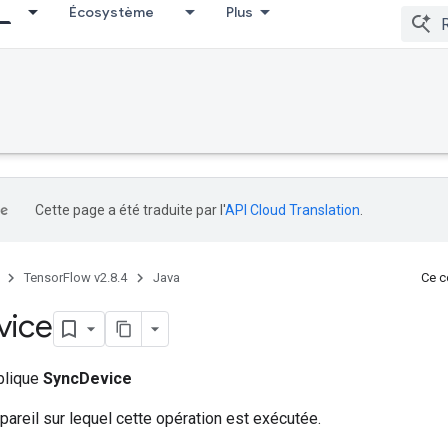
Écosystème
Plus
Cette page a été traduite par l'
API Cloud Translation
.
TensorFlow v2.8.4
Java
Ce co
vice
ublique
SyncDevice
pareil sur lequel cette opération est exécutée.