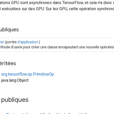
ations GPU sont asynchrones dans TensorFlow, et cela n'a donc 
t exécutées sur des GPU. Sur les GPU, cette opération synchronis
ubliques
éer
(portée
d'application
)
thode d'usine pour créer une classe encapsulant une nouvelle opératio
éritées
e
org.tensorflow.op.PrimitiveOp
 java.lang.Object
 publiques