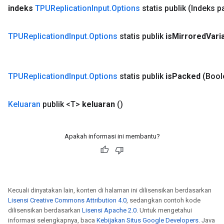
indeks
TPUReplication
Input
.
Options
statis publik
(Indeks p
TPUReplicationd
Input
.
Options
statis publik
is
Mirrored
Vari
TPUReplicationd
Input
.
Options
statis publik
is
Packed
(Bool
Keluaran
publik <T>
keluaran
()
Apakah informasi ini membantu?
Kecuali dinyatakan lain, konten di halaman ini dilisensikan berdasarkan
Lisensi Creative Commons Attribution 4.0
, sedangkan contoh kode
dilisensikan berdasarkan
Lisensi Apache 2.0
. Untuk mengetahui
informasi selengkapnya, baca
Kebijakan Situs Google Developers
. Java