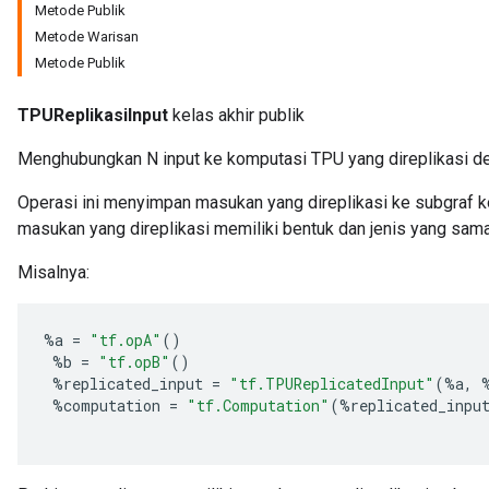
Metode Publik
Metode Warisan
Metode Publik
TPUReplikasiInput
kelas akhir publik
Menghubungkan N input ke komputasi TPU yang direplikasi de
Operasi ini menyimpan masukan yang direplikasi ke subgraf kom
masukan yang direplikasi memiliki bentuk dan jenis yang sam
Misalnya:
%
a
=
"tf.opA"
()
%
b
=
"tf.opB"
()
%
replicated_input
=
"tf.TPUReplicatedInput"
(
%
a
,
%
computation
=
"tf.Computation"
(
%
replicated_inpu