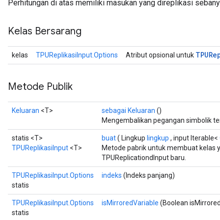
Perhitungan di atas memiliki masukan yang direplikasi sebanya
Kelas Bersarang
TPURe
kelas
TPUReplikasiInput.Options
Atribut opsional untuk
Metode Publik
Keluaran
<T>
sebagai Keluaran
()
Mengembalikan pegangan simbolik te
statis <T>
buat
( Lingkup
lingkup
, input Iterable<
TPUReplikasiInput
<T>
Metode pabrik untuk membuat kelas
TPUReplicationdInput baru.
TPUReplikasiInput.Options
indeks
(Indeks panjang)
statis
TPUReplikasiInput.Options
isMirroredVariable
(Boolean isMirrored
statis