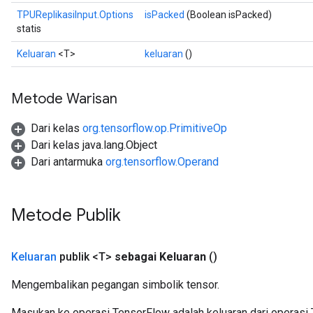
TPUReplikasiInput.Options
isPacked
(Boolean isPacked)
statis
Keluaran
<T>
keluaran
()
Metode Warisan
Dari kelas
org.tensorflow.op.PrimitiveOp
Dari kelas java.lang.Object
Dari antarmuka
org.tensorflow.Operand
Metode Publik
Keluaran
publik <T>
sebagai Keluaran
()
Mengembalikan pegangan simbolik tensor.
Masukan ke operasi TensorFlow adalah keluaran dari operasi 