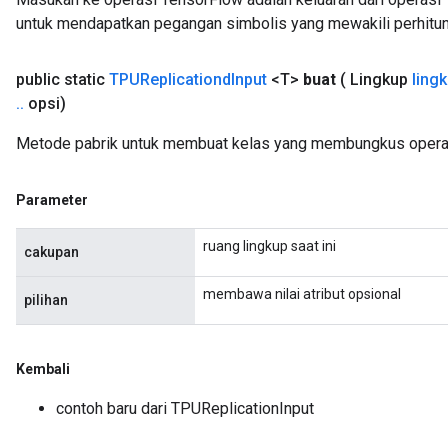
untuk mendapatkan pegangan simbolis yang mewakili perhitun
public static
TPUReplicationd
Input
<T>
buat
( Lingkup
ling
.
.
opsi)
Metode pabrik untuk membuat kelas yang membungkus operas
Parameter
ruang lingkup saat ini
cakupan
membawa nilai atribut opsional
pilihan
Kembali
contoh baru dari TPUReplicationInput