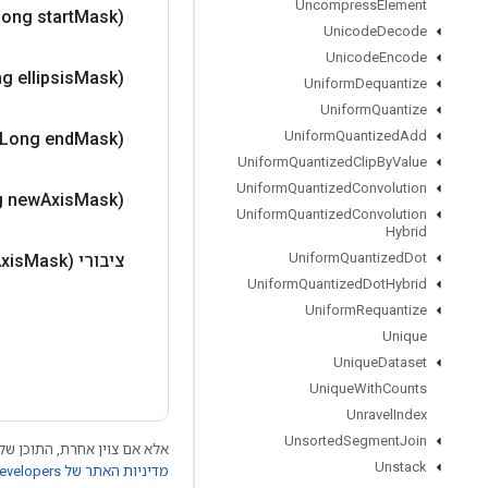
Uncompress
Element
Long start
Mask)
Unicode
Decode
Unicode
Encode
g ellipsis
Mask)
Uniform
Dequantize
Uniform
Quantize
Uniform
Quantized
Add
(Long end
Mask)
Uniform
Quantized
Clip
By
Value
Uniform
Quantized
Convolution
g new
Axis
Mask)
Uniform
Quantized
Convolution
Hybrid
Uniform
Quantized
Dot
ציבורי
Mask)
xis
Uniform
Quantized
Dot
Hybrid
Uniform
Requantize
Unique
Unique
Dataset
Unique
With
Counts
Unravel
Index
Unsorted
Segment
Join
אלא אם צוין אחרת, התוכן של 
Unstack
מדיניות האתר של Google Developers‏