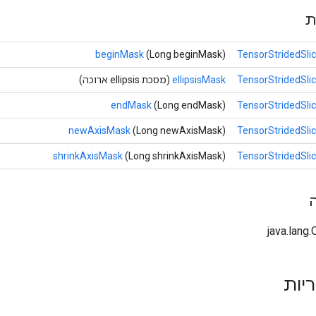
ת
beginMask
(Long beginMask)
TensorStridedSli
TensorStridedSli
ellipsisMask
(מסכת ellipsis ארוכה)
endMask
(Long endMask)
TensorStridedSli
newAxisMask
(Long newAxisMask)
TensorStridedSli
shrinkAxisMask
(Long shrinkAxisMask)
TensorStridedSli
ריות