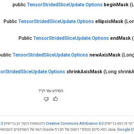
public
Tensor
Strided
Slice
Update
.
Options
begin
Mask
(
Public
Tensor
Strided
Slice
Update
.
Options
ellipsis
Mask
(Lon
Public
Tensor
Strided
Slice
Update
.
Options
end
Mask
public
Tensor
Strided
Slice
Update
.
Options
new
Axis
Mask
(Lon
or
Strided
Slice
Update
.
Options
shrink
Axis
Mask
(Long shrink
A
המידע עזר לך?
דף זה הוא ברישיון
Creative Commons Attribution 4.0
ודוגמאות הקוד הן ברישיון
.0
.‏ Java הוא סימן מסחרי רשום של חברת Oracle ו/או של השותפים העצמאיים שלה. חלק מהתוכן הוא ב