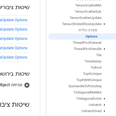
Tensor
Scatter
Min
שיטות ציבוריו
Tensor
Scatter
Sub
Tensor
Scatter
Update
ceUpdate.Options
Tensor
Strided
Slice
Update
ceUpdate.Options
סקירה כללית
Options
ceUpdate.Options
Thread
Pool
Dataset
ceUpdate.Options
Thread
Pool
Handle
Tile
ceUpdate.Options
Timestamp
To
Bool
שיטות בירושה
Top
KUnique
Top
KWith
Unique
מכיתה java.lang.Object
Tpu
Handle
To
Proto
Key
Tridiagonal
Mat
Mul
Tridiagonal
Solve
שיטות ציבו
Unbatch
Unbatch
Grad