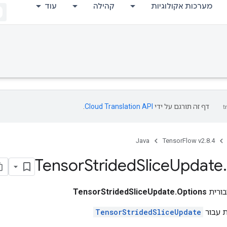
מערכות אקולוגיות
קהילה
עוד
דף זה תורגם על ידי
Cloud Translation API
.
Java
TensorFlow v2.8.4
Tensor
Strided
Slice
Update
.
ורית
TensorStridedSliceUpdate.Options
ת עבור
TensorStridedSliceUpdate