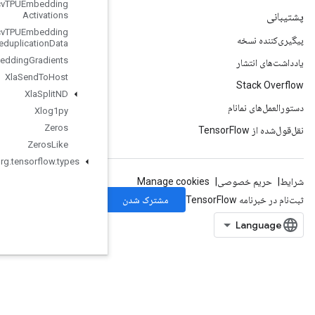
Xla
Recv
TPUEmbedding
Activations
Xla
Recv
TPUEmbedding
Deduplication
Data
Xla
Send
TPUEmbedding
Gradients
Xla
Send
To
Host
Xla
Split
ND
Xlog1py
Zeros
Zeros
Like
org
.
tensorflow
.
types