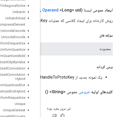
Tridiagonal
Solve
Tpu
Handle
To
Proto
Key
(
scope
scope
,
Unbatch
Unbatch
Grad
Uncompress
Element
Unicode
Decode
Unicode
Encode
Uniform
Dequantize
محدوده فعلی
Uniform
Quantize
Uniform
Quantized
Add
Uniform
Quantized
Clip
By
Value
Uniform
Quantized
Convolution
Uniform
Quantized
Convolution
Hybrid
Uniform
Quantized
Dot
Uniform
Quantized
Dot
Hybrid
Uniform
Requantize
Unique
Unique
Dataset
Unique
With
Counts