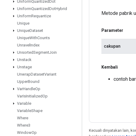
Uniform
Quantized
Dot
Uniform
Quantized
Dot
Hybrid
Metode pabrik 
Uniform
Requantize
Unique
Parameter
Unique
Dataset
Unique
With
Counts
Unravel
Index
cakupan
Unsorted
Segment
Join
Unstack
Kembali
Unstage
Unwrap
Dataset
Variant
contoh ba
Upper
Bound
Var
Handle
Op
Var
Is
Initialized
Op
Variable
Variable
Shape
Where
Where3
Kecuali dinyatakan lain, k
Window
Op