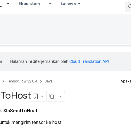
Ekosistem
Lainnya
Halaman ini diterjemahkan oleh
Cloud Translation API
.
TensorFlow v2.8.4
Java
Apaka
d
To
Host
ik
XlaSendToHost
untuk mengirim tensor ke host.