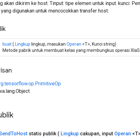
g akan dikirim ke host. Tinput: tipe elemen untuk input. kunci: Pen
i yang digunakan untuk mencocokkan transfer host.
ik
buat
(
Lingkup
lingkup, masukan
Operan
<T>, Kunci string)
Metode pabrik untuk membuat kelas yang membungkus operasi XlaS
isan
rg.tensorflow.op.PrimitiveOp
ava.lang.Object
blik
Send
To
Host
statis publik
(
Lingkup
cakupan
,
input
Operan
<T