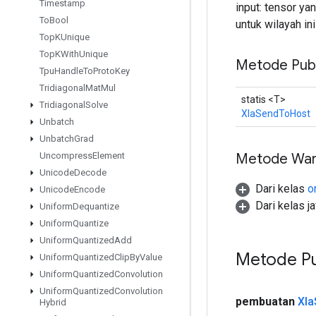
Timestamp
input: tensor yan
To
Bool
untuk wilayah in
Top
KUnique
Top
KWith
Unique
Metode Publ
Tpu
Handle
To
Proto
Key
Tridiagonal
Mat
Mul
statis <T>
Tridiagonal
Solve
XlaSendToHost
Unbatch
Unbatch
Grad
Metode War
Uncompress
Element
Unicode
Decode
Dari kelas
o
Unicode
Encode
Dari kelas j
Uniform
Dequantize
Uniform
Quantize
Uniform
Quantized
Add
Metode Pu
Uniform
Quantized
Clip
By
Value
Uniform
Quantized
Convolution
Uniform
Quantized
Convolution
pembuatan
Xla
Hybrid