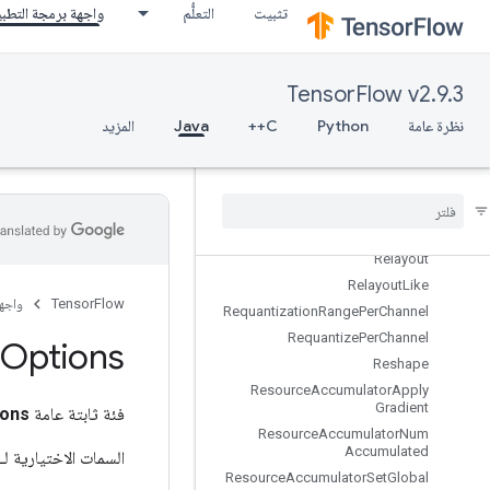
تثبيت
التعلُّم
واجهة برمجة التطب
RefEnter
RefExit
RefIdentity
TensorFlow v2.9.3
RefMerge
نظرة عامة
Python
C++
Java
المزيد
RefNextIteration
Ref
Select
Ref
Switch
Register
Dataset
Register
Dataset
V2
Relayout
Relayout
Like
TensorFlow
واجه
Requantization
Range
Per
Channel
Requantize
Per
Channel
Options
Reshape
Resource
Accumulator
Apply
Gradient
فئة ثابتة عامة
ions
Resource
Accumulator
Num
Accumulated
السمات الاختيارية لـ
Resource
Accumulator
Set
Global