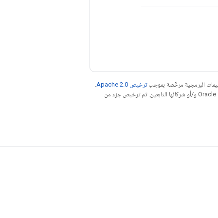
عليمات البرمجية مرخّصة بموجب
ترخيص Apache 2.0‏
.
. إنّ Java هي علامة تجارية مسجَّلة لشركة Oracle و/أو شركائها التابعين. تم ترخيص جزء من