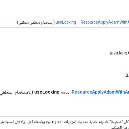
ResourceApplyAdamWithA
useLocking
(استخدام منطقي منطقي)
مة
A
With
Adam
Apply
Resource
العامة
Locking
use
(الاستخدام المنطقي
إذا كان "صحيحًا"، فسيتم حماية تحديث الموترات var وm وv بواسط
 من الخلاف.