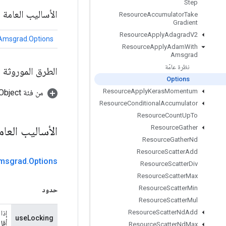
Step
الأساليب العامة
Resource
Accumulator
Take
Gradient
Resource
Apply
Adagrad
V2
msgrad.Options
Resource
Apply
Adam
With
Amsgrad
نظرة عامّة
الطرق الموروثة
Options
Resource
Apply
Keras
Momentum
من فئة java.lang.Object
Resource
Conditional
Accumulator
Resource
Count
Up
To
الأساليب العا
Resource
Gather
Resource
Gather
Nd
Resource
Scatter
Add
msgrad
.
Options
Resource
Scatter
Div
Resource
Scatter
Max
Resource
Scatter
Min
حدود
Resource
Scatter
Mul
Resource
Scatter
Nd
Add
useLocking
أقل
Resource
Scatter
Nd
Max