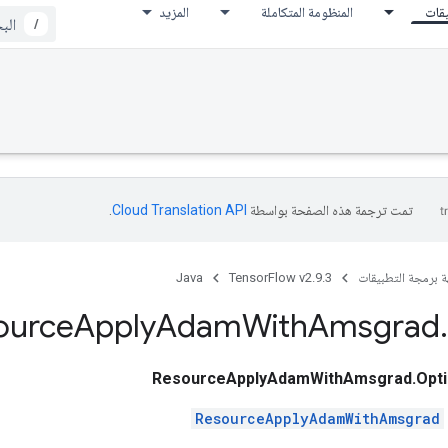
يقات
المنظومة المتكاملة
المزيد
/
تمت ترجمة هذه الصفحة بواسطة
Cloud Translation API‏
.
ة برمجة التطبيقات
TensorFlow v2.9.3
Java
ource
Apply
Adam
With
Amsgrad
.
ResourceApplyAdamWithAmsgrad.Opt
ResourceApplyAdamWithAmsgrad