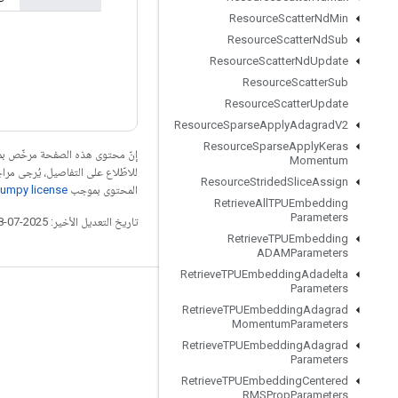
Resource
Scatter
Nd
Min
Resource
Scatter
Nd
Sub
Resource
Scatter
Nd
Update
Resource
Scatter
Sub
Resource
Scatter
Update
Resource
Sparse
Apply
Adagrad
V2
Resource
Sparse
Apply
Keras
إنّ محتوى هذه الصفحة مرخّص 
Momentum
للاطّلاع على التفاصيل، يُرجى مرا
Resource
Strided
Slice
Assign
المحتوى بموجب
umpy license
Retrieve
All
TPUEmbedding
Parameters
تاريخ التعديل الأخير: 2025-07-28 (حسب التوقيت العالمي المتفَّق عليه)
Retrieve
TPUEmbedding
ADAMParameters
Retrieve
TPUEmbedding
Adadelta
Parameters
التواصل الاجتماعي
Retrieve
TPUEmbedding
Adagrad
Momentum
Parameters
المدوّنة
Retrieve
TPUEmbedding
Adagrad
المنتدى
Parameters
Retrieve
TPUEmbedding
Centered
GitHub
RMSProp
Parameters