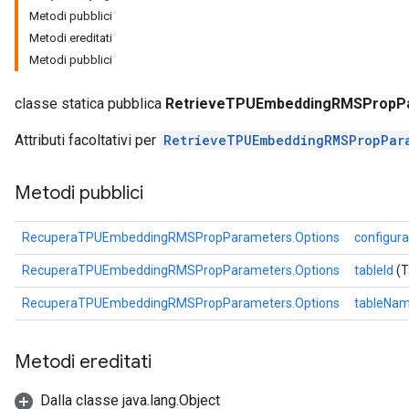
Metodi pubblici
ientDescentParameters
Metodi ereditati
Metodi pubblici
classe statica pubblica
RetrieveTPUEmbeddingRMSPropPa
Attributi facoltativi per
RetrieveTPUEmbeddingRMSPropPar
Metodi pubblici
RecuperaTPUEmbeddingRMSPropParameters.Options
configur
RecuperaTPUEmbeddingRMSPropParameters.Options
tableId
(T
RecuperaTPUEmbeddingRMSPropParameters.Options
tableNa
Metodi ereditati
Dalla classe java.lang.Object