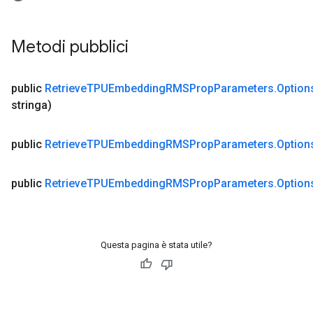
Metodi pubblici
public
Retrieve
TPUEmbedding
RMSProp
Parameters
.
Option
stringa)
public
Retrieve
TPUEmbedding
RMSProp
Parameters
.
Option
public
Retrieve
TPUEmbedding
RMSProp
Parameters
.
Option
Questa pagina è stata utile?