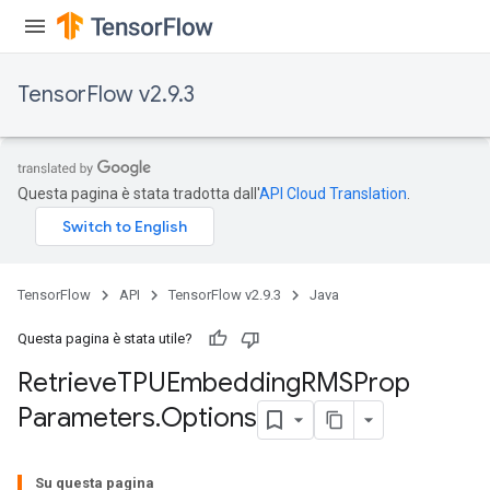
m
TensorFlow v2.9.3
rs
eters
Questa pagina è stata tradotta dall'
API Cloud Translation
.
ntumParameters
ters
ropParameters
s
TensorFlow
API
TensorFlow v2.9.3
Java
atorParameters
ghtParameters
Questa pagina è stata utile?
meters
Retrieve
TPUEmbedding
RMSProp
adParameters
Parameters
.
Options
rameters
eters
Su questa pagina