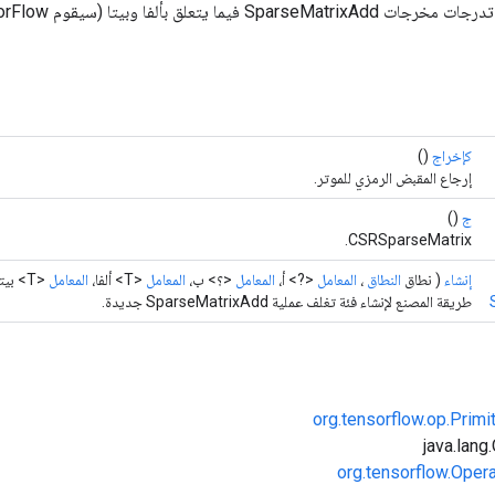
كإخراج
()
إرجاع المقبض الرمزي للموتر.
ج
()
CSRSparseMatrix.
إنشاء
( نطاق
النطاق
،
المعامل
<?> أ،
المعامل
<؟> ب،
المعامل
<T> ألفا،
المعامل
<T> بيتا)
طريقة المصنع لإنشاء فئة تغلف عملية SparseMatrixAdd جديدة.
org.tensorflow.op.Primi
org.tensorflow.Oper