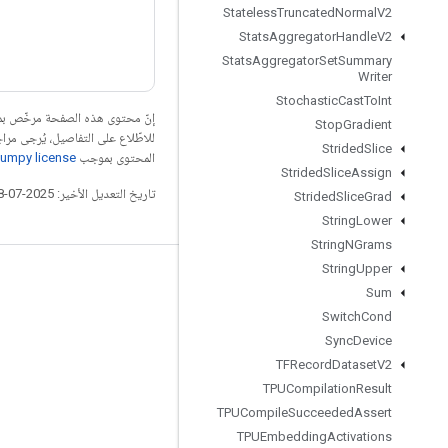
Stateless
Truncated
Normal
V2
Stats
Aggregator
Handle
V2
Stats
Aggregator
Set
Summary
Writer
Stochastic
Cast
To
Int
إنّ محتوى هذه الصفحة مرخّص 
Stop
Gradient
للاطّلاع على التفاصيل، يُرجى مرا
Strided
Slice
المحتوى بموجب
umpy license
Strided
Slice
Assign
تاريخ التعديل الأخير: 2025-07-28 (حسب التوقيت العالمي المتفَّق عليه)
Strided
Slice
Grad
String
Lower
String
NGrams
String
Upper
التواصل الاجتماعي
Sum
المدوّنة
Switch
Cond
Sync
Device
المنتدى
TFRecord
Dataset
V2
GitHub
TPUCompilation
Result
Twitter
TPUCompile
Succeeded
Assert
TPUEmbedding
Activations
YouTube