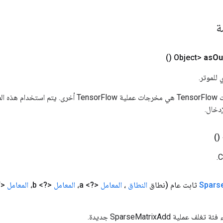
مة
()
as
Ou
 للموتر.
المدخلات إلى عمليات TensorFlow هي مخرجات عملية rFlow
دخال.
()
C
Spars
ثابت عام
(نطاق
النطاق
،
المعامل
<?> a،
المعامل
<?> b،
المعامل
<T> ألفا،
ملية SparseMatrixAdd جديدة.