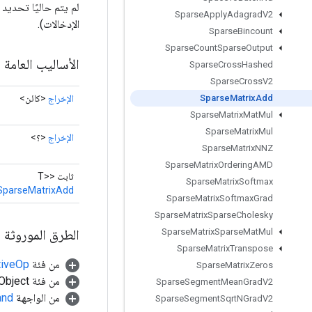
Sparse
Apply
Adagrad
V2
الإدخالات).
Sparse
Bincount
Sparse
Count
Sparse
Output
الأساليب العامة
Sparse
Cross
Hashed
Sparse
Cross
V2
الإخراج
<كائن>
Sparse
Matrix
Add
Sparse
Matrix
Mat
Mul
Sparse
Matrix
Mul
الإخراج
<؟>
Sparse
Matrix
NNZ
Sparse
Matrix
Ordering
AMD
ثابت <T>
Sparse
Matrix
Softmax
SparseMatrixAdd
Sparse
Matrix
Softmax
Grad
Sparse
Matrix
Sparse
Cholesky
الطرق الموروثة
Sparse
Matrix
Sparse
Mat
Mul
Sparse
Matrix
Transpose
من فئة
tiveOp
Sparse
Matrix
Zeros
من فئة java.lang.Object
Sparse
Segment
Mean
Grad
V2
من الواجهة
and
Sparse
Segment
Sqrt
NGrad
V2