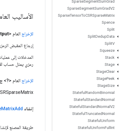
Sparse
Segment
Sum
Grad
Sparse
Segment
Sum
Grad
V2
الأساليب العا
Sparse
Tensor
To
CSRSparse
Matrix
Spence
Split
الإخراج
العام <Object>
tput
Split
Dedup
Data
Split
V
إرجاع المقبض الرمزي
Squeeze
Stack
رمزي يمثل حساب الإ
Stage
Stage
Clear
Stage
Peek
الإخراج
العام <?>
ج
Stage
Size
SRSparseMatrix.
Stateful
Random
Binomial
Stateful
Standard
Normal
Stateful
Standard
Normal
V2
إنشاء
Add
Matrix
e
Stateful
Truncated
Normal
Stateful
Uniform
طريقة المصنع لإنشاء فئة تغلف ع
Stateful
Uniform
Full
Int