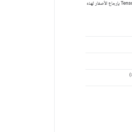
لم يتم حاليًا تحديد تدرجات مخرجات SparseMatrixAdd فيما يتعلق بألفا وبيتا (سيقوم TensorFlow بإرجاع الأصفار لهذه