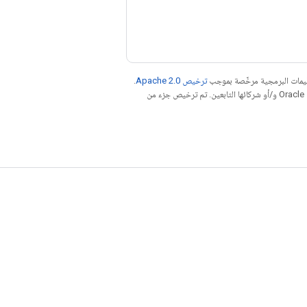
عليمات البرمجية مرخّصة بموجب
ترخيص Apache 2.0‏
.
. إنّ Java هي علامة تجارية مسجَّلة لشركة Oracle و/أو شركائها التابعين. تم ترخيص جزء من