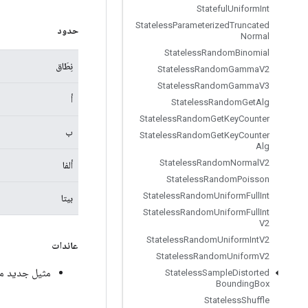
Stateful
Uniform
Int
Stateless
Parameterized
Truncated
حدود
Normal
Stateless
Random
Binomial
نِطَاق
Stateless
Random
Gamma
V2
Stateless
Random
Gamma
V3
أ
Stateless
Random
Get
Alg
Stateless
Random
Get
Key
Counter
ب
Stateless
Random
Get
Key
Counter
Alg
Stateless
Random
Normal
V2
ألفا
Stateless
Random
Poisson
Stateless
Random
Uniform
Full
Int
بيتا
Stateless
Random
Uniform
Full
Int
V2
Stateless
Random
Uniform
Int
V2
عائدات
Stateless
Random
Uniform
V2
مثيل جديد من seMatrixAdd
Stateless
Sample
Distorted
Bounding
Box
Stateless
Shuffle