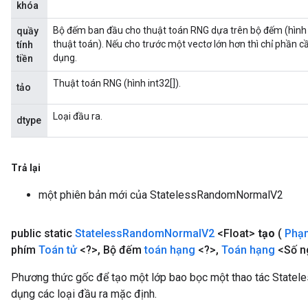
khóa
Bộ đếm ban đầu cho thuật toán RNG dựa trên bộ đếm (hình d
quầy
thuật toán). Nếu cho trước một vectơ lớn hơn thì chỉ phần cần 
tính
dụng.
tiền
Thuật toán RNG (hình int32[]).
tảo
Loại đầu ra.
dtype
Trả lại
một phiên bản mới của StatelessRandomNormalV2
public static
Stateless
Random
Normal
V2
<Float>
tạo
(
Phạ
phím
Toán tử
<?>
,
Bộ đếm
toán hạng
<?>
,
Toán hạng
<Số n
Phương thức gốc để tạo một lớp bao bọc một thao tác Stat
dụng các loại đầu ra mặc định.