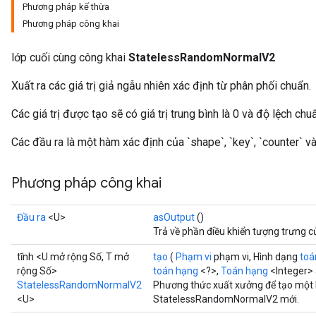
Phương pháp kế thừa
Phương pháp công khai
lớp cuối cùng công khai
StatelessRandomNormalV2
Xuất ra các giá trị giả ngẫu nhiên xác định từ phân phối chuẩn.
x
Các giá trị được tạo sẽ có giá trị trung bình là 0 và độ lệch chuẩ
Các đầu ra là một hàm xác định của `shape`, `key`, `counter` và 
Phương pháp công khai
Đầu ra
<U>
asOutput
()
Trả về phần điều khiển tượng trưng c
tĩnh <U mở rộng Số, T mở
tạo
(
Phạm vi
phạm vi, Hình dạng
toá
rộng Số>
toán hạng
<?>,
Toán hạng
<Integer> 
StatelessRandomNormalV2
Phương thức xuất xưởng để tạo một 
<U>
StatelessRandomNormalV2 mới.