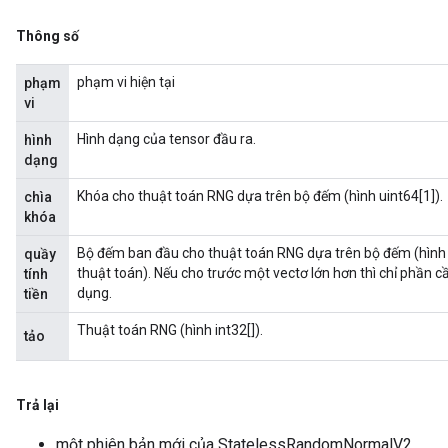
Thông số
phạm vi hiện tại
phạm
vi
Hình dạng của tensor đầu ra.
hình
dạng
Khóa cho thuật toán RNG dựa trên bộ đếm (hình uint64[1]).
chìa
khóa
Bộ đếm ban đầu cho thuật toán RNG dựa trên bộ đếm (hình d
quầy
thuật toán). Nếu cho trước một vectơ lớn hơn thì chỉ phần cần 
tính
dụng.
tiền
Thuật toán RNG (hình int32[]).
tảo
Trả lại
một phiên bản mới của StatelessRandomNormalV2