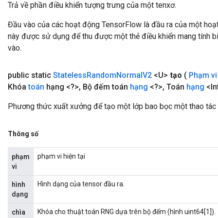
Trả về phần điều khiển tượng trưng của một tenxơ.
Đầu vào của các hoạt động TensorFlow là đầu ra của một ho
này được sử dụng để thu được một thẻ điều khiển mang tính bi
vào.
public static
Stateless
Random
Normal
V2
<U>
tạo
(
Phạm v
Khóa
toán
hạng <?>
,
Bộ đếm toán
hạng
<?>
,
Toán
hạng
<In
Phương thức xuất xưởng để tạo một lớp bao bọc một thao tá
Thông số
phạm vi hiện tại
phạm
vi
Hình dạng của tensor đầu ra.
hình
dạng
Khóa cho thuật toán RNG dựa trên bộ đếm (hình uint64[1]).
chìa