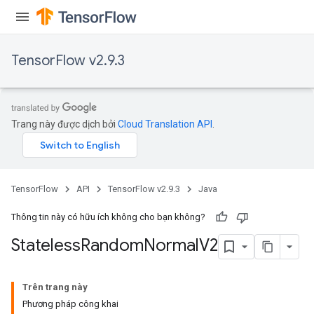
TensorFlow v2.9.3
Trang này được dịch bởi
Cloud Translation API
.
TensorFlow
API
TensorFlow v2.9.3
Java
Thông tin này có hữu ích không cho bạn không?
Stateless
Random
Normal
V2
Trên trang này
Phương pháp công khai