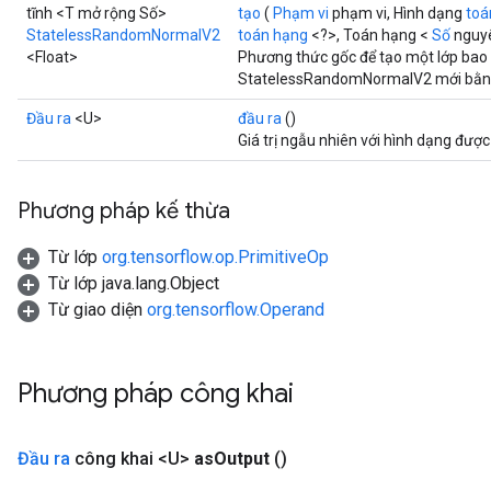
tĩnh <T mở rộng Số>
tạo
(
Phạm vi
phạm vi, Hình dạng
toá
StatelessRandomNormalV2
toán hạng
<?>, Toán hạng <
Số
nguyê
<Float>
Phương thức gốc để tạo một lớp bao
StatelessRandomNormalV2 mới bằng 
Đầu ra
<U>
đầu ra
()
Giá trị ngẫu nhiên với hình dạng được 
Phương pháp kế thừa
Từ lớp
org.tensorflow.op.PrimitiveOp
Từ lớp java.lang.Object
Từ giao diện
org.tensorflow.Operand
Phương pháp công khai
Đầu ra
công khai <U>
as
Output
()