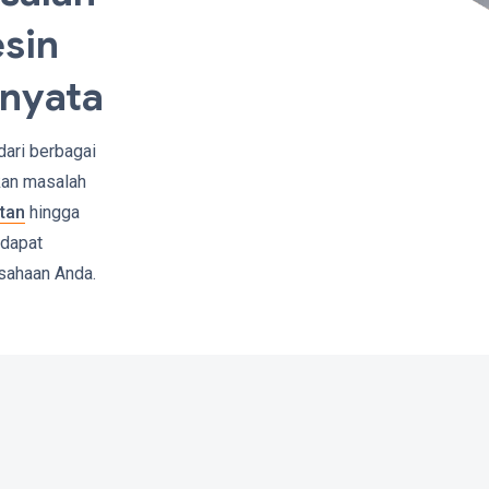
sin
 nyata
dari berbagai
kan masalah
tan
hingga
 dapat
usahaan Anda.