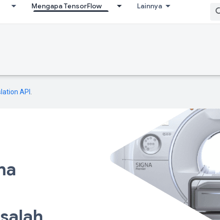
Mengapa TensorFlow
Lainnya
lation API
.
na
salah