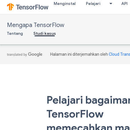
Menginstal
Pelajari
API
Mengapa TensorFlow
Tentang
Studi kasus
Halaman ini diterjemahkan oleh
Cloud Trans
Pelajari bagaima
TensorFlow
memecahkan ma