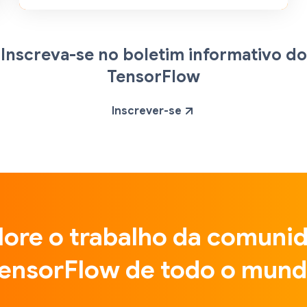
Inscreva-se no boletim informativo do
TensorFlow
Inscrever-se
lore o trabalho da comuni
ensorFlow de todo o mun