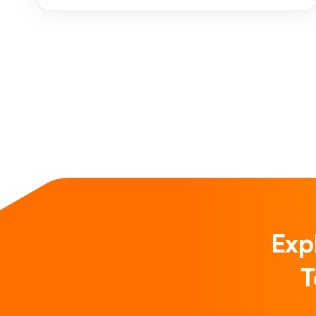
Exp
T