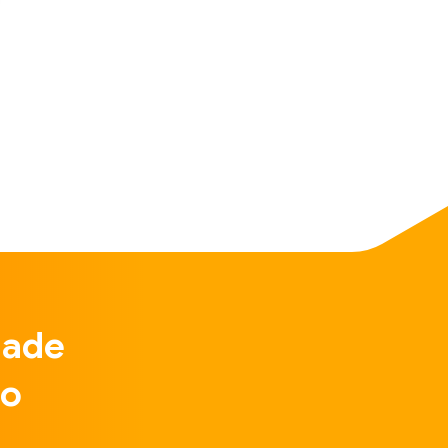
dade
do