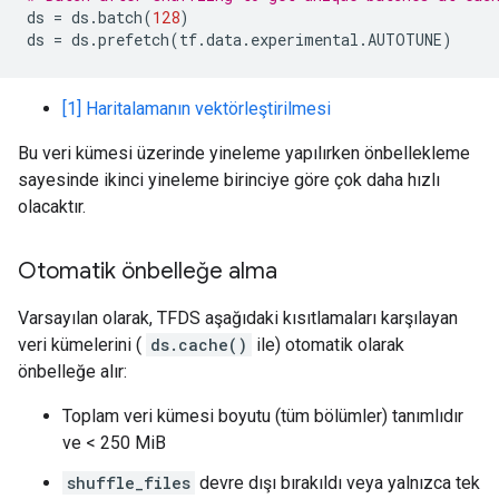
ds
=
ds
.
batch
(
128
)
ds
=
ds
.
prefetch
(
tf
.
data
.
experimental
.
AUTOTUNE
)
[1] Haritalamanın vektörleştirilmesi
Bu veri kümesi üzerinde yineleme yapılırken önbellekleme
sayesinde ikinci yineleme birinciye göre çok daha hızlı
olacaktır.
Otomatik önbelleğe alma
Varsayılan olarak, TFDS aşağıdaki kısıtlamaları karşılayan
veri kümelerini (
ds.cache()
ile) otomatik olarak
önbelleğe alır:
Toplam veri kümesi boyutu (tüm bölümler) tanımlıdır
ve < 250 MiB
shuffle_files
devre dışı bırakıldı veya yalnızca tek