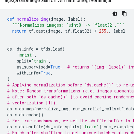
açıkça önbelleğe alan bir veri hattı örneği verilmiştir.
def
normalize_img
(
image
,
label
):
"""Normalizes images: `uint8` -> `float32`."""
return
tf
.
cast
(
image
,
tf
.
float32
)
/
255.
,
label
ds
,
ds_info
=
tfds
.
load
(
'mnist'
,
split
=
'train'
,
as_supervised
=
True
,
# returns `(img, label)` in
with_info
=
True
,
)
# Applying normalization before `ds.cache()` to re-u
# Note: Random transformations (e.g. images augmenta
# after both `ds.cache()` (to avoid caching randomne
# vectorization [1]).
ds
=
ds
.
map
(
normalize_img
,
num_parallel_calls
=
tf
.
dat
ds
=
ds
.
cache
()
# For true randomness, we set the shuffle buffer to 
ds
=
ds
.
shuffle
(
ds_info
.
splits
[
'train'
]
.
num_examples
# Batch after shuffling to get unique batches at eac