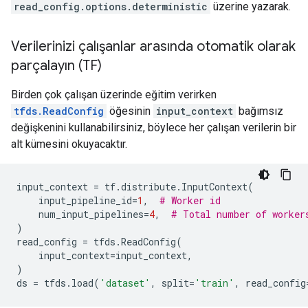
read_config.options.deterministic
üzerine yazarak.
Verilerinizi çalışanlar arasında otomatik olarak
parçalayın (TF)
Birden çok çalışan üzerinde eğitim verirken
tfds.ReadConfig
öğesinin
input_context
bağımsız
değişkenini kullanabilirsiniz, böylece her çalışan verilerin bir
alt kümesini okuyacaktır.
input_context
=
tf
.
distribute
.
InputContext
(
input_pipeline_id
=
1
,
# Worker id
num_input_pipelines
=
4
,
# Total number of worker
)
read_config
=
tfds
.
ReadConfig
(
input_context
=
input_context
,
)
ds
=
tfds
.
load
(
'dataset'
,
split
=
'train'
,
read_config