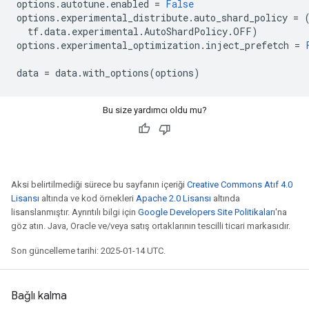
options
.
autotune
.
enabled
=
False
options
.
experimental_distribute
.
auto_shard_policy
=
tf
.
data
.
experimental
.
AutoShardPolicy
.
OFF
)
options
.
experimental_optimization
.
inject_prefetch
=
data
=
data
.
with_options
(
options
)
Bu size yardımcı oldu mu?
Aksi belirtilmediği sürece bu sayfanın içeriği
Creative Commons Atıf 4.0
Lisansı
altında ve kod örnekleri
Apache 2.0 Lisansı
altında
lisanslanmıştır. Ayrıntılı bilgi için
Google Developers Site Politikaları
'na
göz atın. Java, Oracle ve/veya satış ortaklarının tescilli ticari markasıdır.
Son güncelleme tarihi: 2025-01-14 UTC.
Bağlı kalma