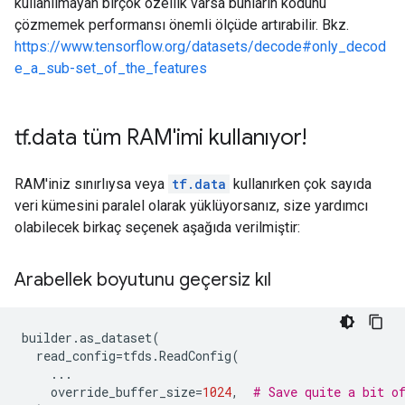
kullanılmayan birçok özellik varsa bunların kodunu
çözmemek performansı önemli ölçüde artırabilir. Bkz.
https://www.tensorflow.org/datasets/decode#only_decod
e_a_sub-set_of_the_features
tf
.
data tüm RAM'imi kullanıyor!
RAM'iniz sınırlıysa veya
tf.data
kullanırken çok sayıda
veri kümesini paralel olarak yüklüyorsanız, size yardımcı
olabilecek birkaç seçenek aşağıda verilmiştir:
Arabellek boyutunu geçersiz kıl
builder
.
as_dataset
(
read_config
=
tfds
.
ReadConfig
(
...
override_buffer_size
=
1024
,
# Save quite a bit o