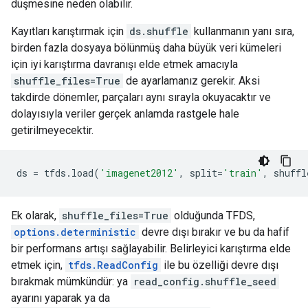
düşmesine neden olabilir.
Kayıtları karıştırmak için
ds.shuffle
kullanmanın yanı sıra,
birden fazla dosyaya bölünmüş daha büyük veri kümeleri
için iyi karıştırma davranışı elde etmek amacıyla
shuffle_files=True
de ayarlamanız gerekir. Aksi
takdirde dönemler, parçaları aynı sırayla okuyacaktır ve
dolayısıyla veriler gerçek anlamda rastgele hale
getirilmeyecektir.
ds
=
tfds
.
load
(
'imagenet2012'
,
split
=
'train'
,
shuffl
Ek olarak,
shuffle_files=True
olduğunda TFDS,
options.deterministic
devre dışı bırakır ve bu da hafif
bir performans artışı sağlayabilir. Belirleyici karıştırma elde
etmek için,
tfds.ReadConfig
ile bu özelliği devre dışı
bırakmak mümkündür: ya
read_config.shuffle_seed
ayarını yaparak ya da