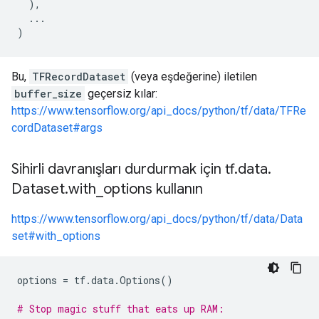
),
...
)
Bu,
TFRecordDataset
(veya eşdeğerine) iletilen
buffer_size
geçersiz kılar:
https://www.tensorflow.org/api_docs/python/tf/data/TFRe
cordDataset#args
Sihirli davranışları durdurmak için tf
.
data
.
Dataset
.
with
_
options kullanın
https://www.tensorflow.org/api_docs/python/tf/data/Data
set#with_options
options
=
tf
.
data
.
Options
()
# Stop magic stuff that eats up RAM: