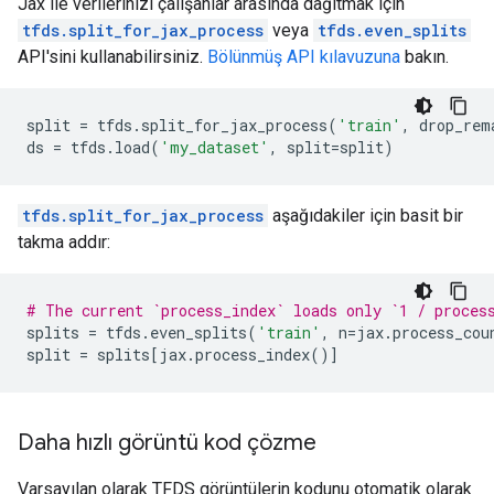
Jax ile verilerinizi çalışanlar arasında dağıtmak için
tfds.split_for_jax_process
veya
tfds.even_splits
API'sini kullanabilirsiniz.
Bölünmüş API kılavuzuna
bakın.
split
=
tfds
.
split_for_jax_process
(
'train'
,
drop_rem
ds
=
tfds
.
load
(
'my_dataset'
,
split
=
split
)
tfds.split_for_jax_process
aşağıdakiler için basit bir
takma addır:
# The current `process_index` loads only `1 / proces
splits
=
tfds
.
even_splits
(
'train'
,
n
=
jax
.
process_cou
split
=
splits
[
jax
.
process_index
()]
Daha hızlı görüntü kod çözme
Varsayılan olarak TFDS görüntülerin kodunu otomatik olarak