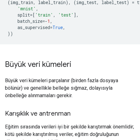
(
img_train
,
label_train
),
(
img_test
,
label_test
)
=
t
'mnist'
,
split
=
[
'train'
,
'test'
],
batch_size
=-
1
,
as_supervised
=
True
,
))
Büyük veri kümeleri
Büyük veri kümeleri parçalanır (birden fazla dosyaya
bölünür) ve genellikle belleğe sığmaz, dolayısıyla
önbelleğe alınmamaları gerekir.
Karışıklık ve antrenman
Eğitim sırasında verileri iyi bir şekilde karıştırmak önemlidir;
kötü şekilde karıştırılmış veriler, eğitim doğruluğunun