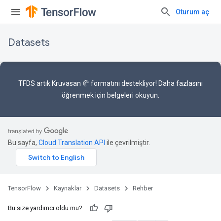
Oturum aç
Datasets
TFDS artık
Kruvasan 🥐 formatını
destekliyor! Daha fazlasını
öğrenmek için
belgeleri
okuyun.
Bu sayfa,
Cloud Translation API
ile çevrilmiştir.
TensorFlow
Kaynaklar
Datasets
Rehber
Bu size yardımcı oldu mu?