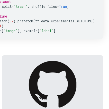
ataset
split
=
'train'
,
shuffle_files
=
True
)
line
atch
(
32
)
.
prefetch
(
tf
.
data
.
experimental
.
AUTOTUNE
)
1
):
e
[
"image"
],
example
[
"label"
]