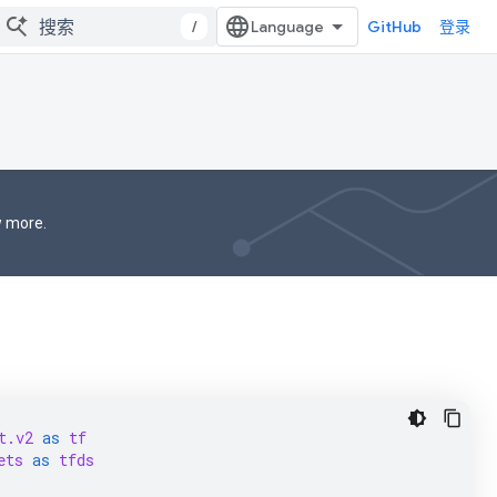
/
GitHub
登录
 more.
t.v2
as
tf
ets
as
tfds