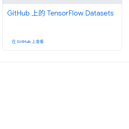
GitHub 上的 TensorFlow Datasets
在 GitHub 上查看