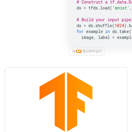
# Construct a tf.data.D
ds
=
tfds
.
load
(
'mnist'
,
# Build your input pipe
ds
=
ds
.
shuffle
(
1024
)
.
b
for
example
in
ds
.
take
(
image
,
label
=
exampl
在
笔记本
中运行