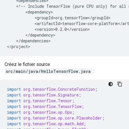
<!--
Include
TensorFlow
(pure
CPU
only)
for
all
</dependencies>

Créez le fichier source
src/main/java/HelloTensorFlow.java
:
import
org.tensorflow.ConcreteFunction
;
import
org.tensorflow.Signature
;
import
org.tensorflow.Tensor
;
import
org.tensorflow.TensorFlow
;
import
org.tensorflow.op.Ops
;
import
org.tensorflow.op.core.Placeholder
;
import
org.tensorflow.op.math.Add
;