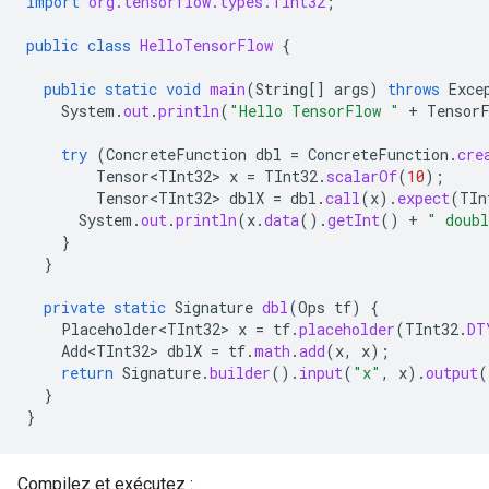
import
org.tensorflow.types.TInt32
;
public
class
HelloTensorFlow
{
public
static
void
main
(
String
[]
args
)
throws
Exce
System
.
out
.
println
(
"Hello TensorFlow "
+
Tensor
try
(
ConcreteFunction
dbl
=
ConcreteFunction
.
cre
Tensor<TInt32>
x
=
TInt32
.
scalarOf
(
10
);
Tensor<TInt32>
dblX
=
dbl
.
call
(
x
).
expect
(
TIn
System
.
out
.
println
(
x
.
data
().
getInt
()
+
" doubl
}
}
private
static
Signature
dbl
(
Ops
tf
)
{
Placeholder<TInt32>
x
=
tf
.
placeholder
(
TInt32
.
DT
Add<TInt32>
dblX
=
tf
.
math
.
add
(
x
,
x
);
return
Signature
.
builder
().
input
(
"x"
,
x
).
output
(
}
}
Compilez et exécutez :