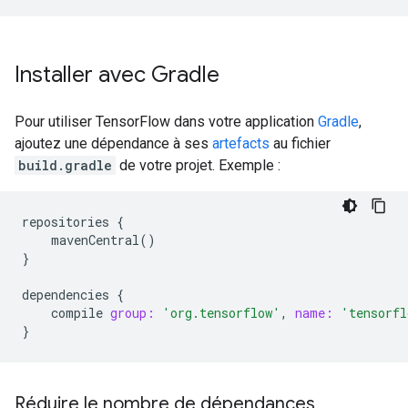
Installer avec Gradle
Pour utiliser TensorFlow dans votre application
Gradle
,
ajoutez une dépendance à ses
artefacts
au fichier
build.gradle
de votre projet. Exemple :
repositories
{
mavenCentral
()
}
dependencies
{
compile
group:
'org.tensorflow'
,
name:
'tensorfl
}
Réduire le nombre de dépendances