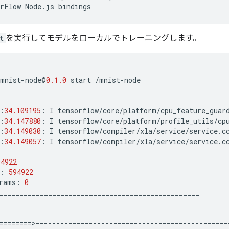
rFlow
Node
.
js
bindings
t
を実行してモデルをローカルでトレーニングします。
mnist
-
node
@
0.1.0
start
/
mnist
-
node
:
34.109195
:
I
tensorflow
/
core
/
platform
/
cpu_feature_guar
:
34.147880
:
I
tensorflow
/
core
/
platform
/
profile_utils
/
cp
:
34.149030
:
I
tensorflow
/
compiler
/
xla
/
service
/
service
.
c
:
34.149057
:
I
tensorflow
/
compiler
/
xla
/
service
/
service
.
c
94922
:
594922
rams
:
0
_________________________________________________
========>-----------------------------------------------