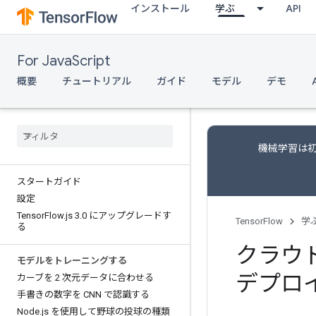
インストール
学ぶ
API
For JavaScript
概要
チュートリアル
ガイド
モデル
デモ
機械学習は初
スタートガイド
設定
Tensor
Flow
.
js 3
.
0 にアップグレードす
TensorFlow
学
る
クラウド
モデルをトレーニングする
デプロ
カーブを 2 次元データに合わせる
手書きの数字を CNN で認識する
Node
.
js を使用して野球の投球の種類