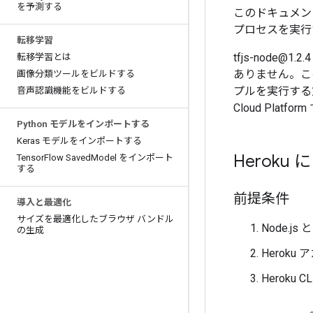
を予測する
このドキュメントで
プロセスを実行
転移学習
tfjs-node
転移学習とは
ありません。このガイ
画像分類ツールをビルドする
プルを実行する方法
音声認識機能をビルドする
Cloud Platf
Python モデルをインポートする
Keras モデルをインポートする
Heroku に
Tensor
Flow Saved
Model をインポート
する
前提条件
導入と最適化
サイズを最適化したブラウザ バンドル
Node.j
の生成
Heroku
Heroku CL