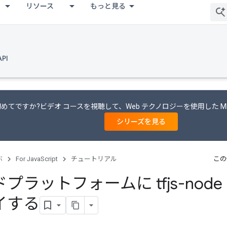
リソース
もっと見る
API
めてですか?ビデオ コースを視聴して、Web テクノロジーを使用した 
シリーズを見る
ぶ
For JavaScript
チュートリアル
この
プラットフォームに tfjs-nod
イする