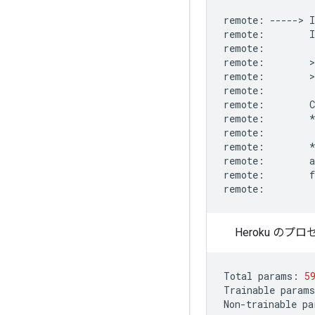
remote
:
-----
>
I
remote
:
I
remote
:
remote
:
        >
remote
:
        >
remote
:
remote
:
remote
:
remote
:
remote
:
remote
:
a
remote
:
f
remote
:
Heroku 
Total
params
:
5
Trainable
params
Non
-
trainable
pa