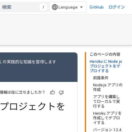
/
GitHub
ログイン
このページの内容
Heroku に Node.js
ML の実践的な知識を習得します
プロジェクトをデ
プロイする
前提条件
Node.js アプリの
作成
情報は役に立ちましたか？
アプリを構築し
てローカルで実
e プロジェクトを
行する
Heroku アプリを
作成してデプロ
イする
バージョン 1.2.4