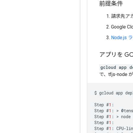
前提条件
請求先アカ
Google Cl
Node.js
アプリを GC
gcloud app d
で、tfjs-n
$
gcloud
app
dep
Step
#
1
:
Step
#
1
:
 > 
@
ten
Step
#
1
:
 > 
node
Step
#
1
:
Step
#
1
:
CPU
-
li