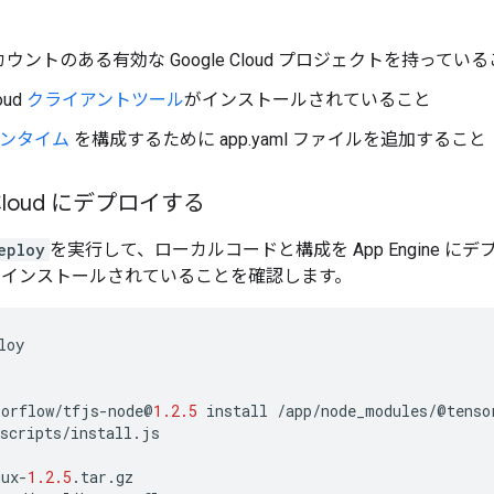
ウントのある有効な Google Cloud プロジェクトを持ってい
oud
クライアントツール
がインストールされていること
 ランタイム
を構成するために app.yaml ファイルを追加すること
loud にデプロイする
eploy
を実行して、ローカルコードと構成を App Engine 
ode がインストールされていることを確認します。
loy
sorflow
/
tfjs
-
node
@
1.2.5
install
/
app
/
node_modules
/
@
tenso
scripts
/
install
.
js
nux
-
1.2.5
.
tar
.
gz