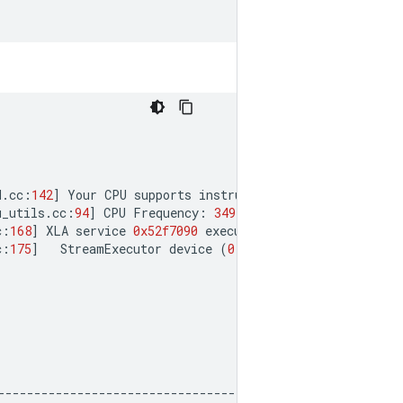
d
.
cc
:
142
]
Your
CPU
supports
instructions
that
this
Tenso
u_utils
.
cc
:
94
]
CPU
Frequency
:
3492175000
Hz
c
:
168
]
XLA
service
0x52f7090
executing
computations
on
p
c
:
175
]
StreamExecutor
device
(
0
)
:
<
undefined
>
,
<
undefi
-----------------------------------:
35.5