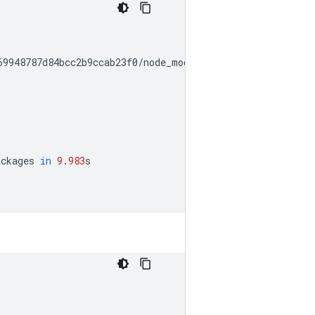
69948787d84bcc2b9ccab23f0
/
node_modules
/
@
tensorflow
/
tfjs
-
ackages
in
9.983
s