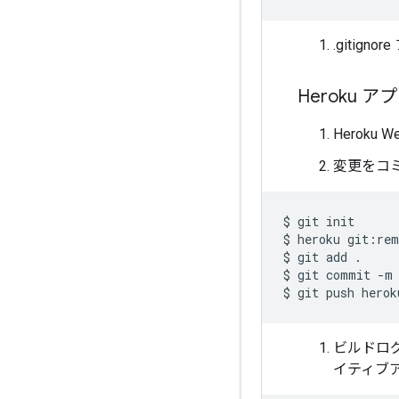
.gitig
Heroku
Herok
変更をコミ
$
git
init
$
heroku
git
:
rem
$
git
add
.
$
git
commit
-
m
$
git
push
herok
ビルドログで、
イティブ