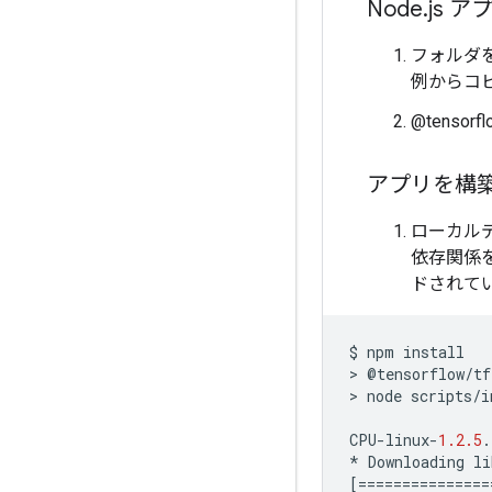
Node
.
js 
フォルダ
例からコ
@tenso
アプリを構
ローカル
依存関係をイ
ドされて
$
npm
install
>
@
tensorflow
/
tf
>
node
scripts
/
i
CPU
-
linux
-
1.2.5
.
*
Downloading
li
[
===============