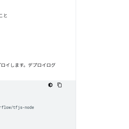
ること
にデプロイします。デプロイログ
rflow
/
tfjs
-
node