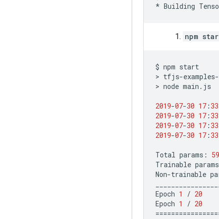
*
Building
Tenso
npm star
$
npm
start
>
tfjs
-
examples
-
>
node
main
.
js
2019
-
07
-
30
17
:
33
2019
-
07
-
30
17
:
33
2019
-
07
-
30
17
:
33
2019
-
07
-
30
17
:
33
Total
params
:
5
Trainable
params
Non
-
trainable
pa
________________
Epoch
1
/
20
Epoch
1
/
20
================