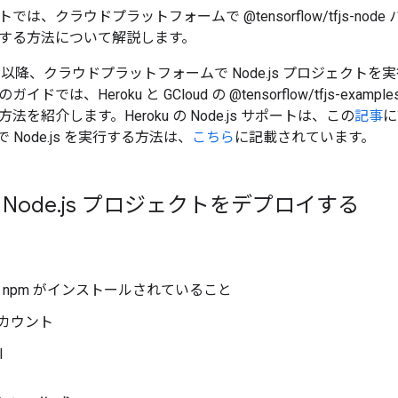
は、クラウドプラットフォームで @tensorflow/tfjs-node 
する方法について解説します。
@1.2.4 以降、クラウドプラットフォームで Node.js プロジェ
ドでは、Heroku と GCloud の @tensorflow/tfjs-examp
を紹介します。Heroku の Node.js サポートは、この
記事
に
orm で Node.js を実行する方法は、
こちら
に記載されています。
 Node
.
js プロジェクトをデプロイする
s と npm がインストールされていること
 アカウント
I