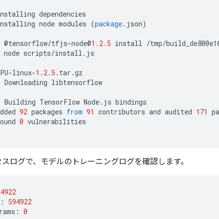
nstalling
dependencies
nstalling
node
modules
(
package
.
json
)
 
@
tensorflow
/
tfjs
-
node
@
1.2.5
install
/
tmp
/
build_de800e1
 
node
scripts
/
install
.
js
CPU
-
linux
-
1.2.5
.
tar
.
gz
*
Downloading
libtensorflow
*
Building
TensorFlow
Node
.
js
bindings
dded
92
packages
from
91
contributors
and
audited
171
p
ound
0
vulnerabilities
のプロセスログで、モデルのトレーニングログを確認します。
94922
:
594922
rams
:
0