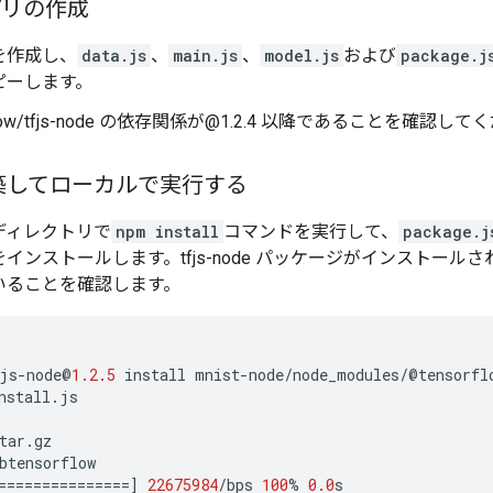
アプリの作成
を作成し、
data.js
、
main.js
、
model.js
および
package.j
ピーします。
rflow/tfjs-node の依存関係が@1.2.4 以降であることを確認し
築してローカルで実行する
ディレクトリで
npm install
コマンドを実行して、
package.j
ンストールします。tfjs-node パッケージがインストールされ、li
いることを確認します。
js
-
node
@
1.2.5
install
mnist
-
node
/
node_modules
/
@
tensorfl
nstall
.
js
tar
.
gz
btensorflow
===============
]
22675984
/
bps
100
%
0.0
s