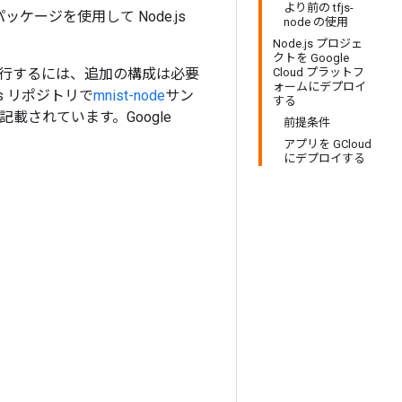
より前の tfjs-
パッケージを使用して Node.js
node の使用
Node.js プロジェ
クトを Google
クトを実行するには、追加の構成は必要
Cloud プラットフ
ォームにデプロイ
les リポジトリで
mnist-node
サン
する
記載されています。Google
前提条件
アプリを GCloud
にデプロイする