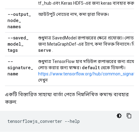
tf_hub এবং Keras HDF5-এর জন্য keras ব্যবহার করুন।
--output
_
আউটপুট নোডের নাম, কমা দ্বারা বিভক্ত।
node
_
names
--saved
_
শুধুমাত্র SavedModel রূপান্তরের ক্ষেত্রে প্রযোজ্য। লোড 
model
_
জন্য MetaGraphDef-এর ট্যাগ, কমা বিভক্ত বিন্যাসে। ডিফ
tags
serve
.
--
শুধুমাত্র TensorFlow হাব মডিউল রূপান্তরের জন্য প্রযোজ্
signature
_
default
লোড করার জন্য স্বাক্ষর।
থেকে ডিফল্ট।
name
https://www.tensorflow.org/hub/common_signatur
দেখুন
একটি বিস্তারিত সাহায্য বার্তা পেতে নিম্নলিখিত কমান্ড ব্যবহার
করুন:
tensorflowjs_converter