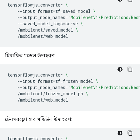
tensorflowjs_converter
\
--input_format
=
tf_saved_model
\
--output_node_names
=
'MobilenetV1/Predictions/Res
--saved_model_tags
=
serve
\
/mobilenet/saved_model
\
হিমায়িত মডেল উদাহরণ:
tensorflowjs_converter
\
--input_format
=
tf_frozen_model
\
--output_node_names
=
'MobilenetV1/Predictions/Res
/mobilenet/frozen_model.pb
\
টেনসরফ্লো হাব মডিউল উদাহরণ:
tensorflowjs_converter
\