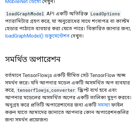
MobileNet ডেমো
দেখুন।
loadGraphModel
API একটি অতিরিক্ত
LoadOptions
প্যারামিটার গ্রহণ করে, যা অনুরোধের সাথে শংসাপত্র বা কাস্টম
হেডার পাঠাতে ব্যবহার করা যেতে পারে। বিস্তারিত জানার জন্য,
loadGraphModel() ডকুমেন্টেশন
দেখুন।
সমর্থিত অপারেশন
বর্তমানে TensorFlow.js একটি সীমিত সেট TensorFlow অপ্স
সমর্থন করে। যদি আপনার মডেল একটি অসমর্থিত অপ ব্যবহার
করে,
tensorflowjs_converter
স্ক্রিপ্ট ব্যর্থ হবে এবং
আপনার মডেলের অসমর্থিত অপের একটি তালিকা মুদ্রণ করবে।
অনুগ্রহ করে প্রতিটি অপারেশানের জন্য একটি
সমস্যা
ফাইল
করুন যাতে আমাদের জানাতে আপনার কোন অপারেশনগুলির
জন্য সমর্থন প্রয়োজন৷