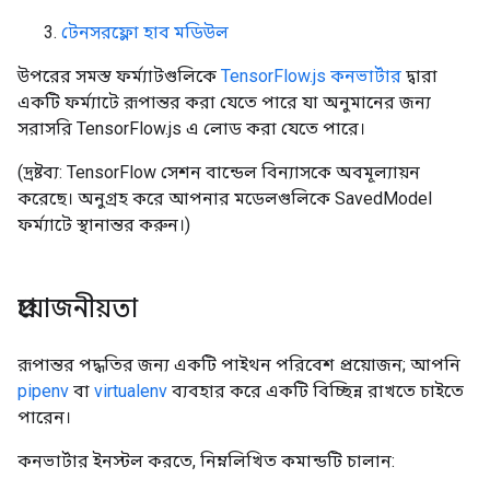
টেনসরফ্লো হাব মডিউল
উপরের সমস্ত ফর্ম্যাটগুলিকে
TensorFlow.js কনভার্টার
দ্বারা
একটি ফর্ম্যাটে রূপান্তর করা যেতে পারে যা অনুমানের জন্য
সরাসরি TensorFlow.js এ লোড করা যেতে পারে।
(দ্রষ্টব্য: TensorFlow সেশন বান্ডেল বিন্যাসকে অবমূল্যায়ন
করেছে। অনুগ্রহ করে আপনার মডেলগুলিকে SavedModel
ফর্ম্যাটে স্থানান্তর করুন।)
প্রয়োজনীয়তা
রূপান্তর পদ্ধতির জন্য একটি পাইথন পরিবেশ প্রয়োজন; আপনি
pipenv
বা
virtualenv
ব্যবহার করে একটি বিচ্ছিন্ন রাখতে চাইতে
পারেন।
কনভার্টার ইনস্টল করতে, নিম্নলিখিত কমান্ডটি চালান: