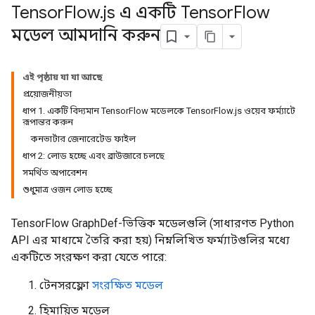
Tensor
Flow
.
js এ একটি Tensor
Flow
মডেল আমদানি করুন
এই পৃষ্ঠায় যা যা আছে
প্রয়োজনীয়তা
ধাপ 1. একটি বিদ্যমান TensorFlow মডেলকে TensorFlow.js ওয়েব ফর্ম্যাটে
রূপান্তর করুন
কনভার্টার জেনারেটেড ফাইল
ধাপ 2: লোড হচ্ছে এবং ব্রাউজারে চলছে
সমর্থিত অপারেশন
শুধুমাত্র ওজন লোড হচ্ছে
TensorFlow GraphDef-ভিত্তিক মডেলগুলি (সাধারণত Python
API এর মাধ্যমে তৈরি করা হয়) নিম্নলিখিত ফর্ম্যাটগুলির মধ্যে
একটিতে সংরক্ষণ করা যেতে পারে:
টেনসরফ্লো
সংরক্ষিত মডেল
হিমায়িত মডেল