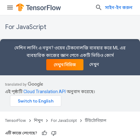
সাইন-ইন করুন
For JavaScript
মেশিন লার্নিং এ নতুন? ওয়েব টেকনোলজি ব্যবহার করে ML এর
ব্যবহারিক কাজের জ্ঞান পেতে একটি ভিডিও কোর্স
দেখুন
দেখুন সিরিজ
এই পৃষ্ঠাটি
Cloud Translation API
অনুবাদ করেছে।
TensorFlow
শিখুন
For JavaScript
টিউটোরিয়াল
এটি কাজে লেগেছে?