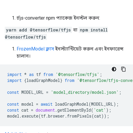
tfjs-converter npm প্যাকেজ ইনস্টল করুন:
yarn add @tensorflow/tfjs
বা
npm install
@tensorflow/tfjs
FrozenModel ক্লাস
ইনস্ট্যান্টিয়েট করুন এবং ইনফারেন্স
চালান।
import
*
as
tf
from
'@tensorflow/tfjs'
;
import
{
loadGraphModel
}
from
'@tensorflow/tfjs-conve
const
MODEL_URL
=
'model_directory/model.json'
;
const
model
=
await
loadGraphModel
(
MODEL_URL
);
const
cat
=
document
.
getElementById
(
'cat'
);
model
.
execute
(
tf
.
browser
.
fromPixels
(
cat
));