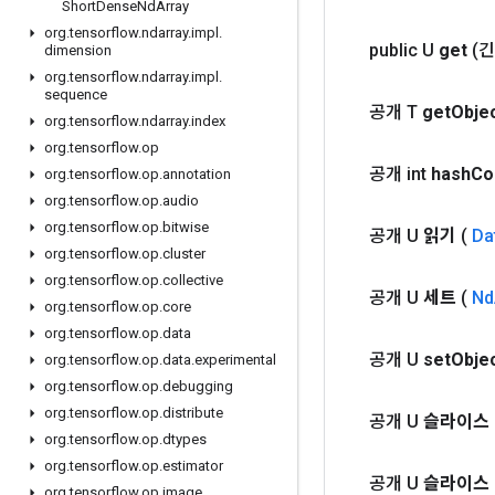
Short
Dense
Nd
Array
org
.
tensorflow
.
ndarray
.
impl
.
public U
get
(긴
dimension
org
.
tensorflow
.
ndarray
.
impl
.
sequence
공개 T
get
Obje
org
.
tensorflow
.
ndarray
.
index
org
.
tensorflow
.
op
공개 int
hash
Co
org
.
tensorflow
.
op
.
annotation
org
.
tensorflow
.
op
.
audio
org
.
tensorflow
.
op
.
bitwise
공개 U
읽기
(
Da
org
.
tensorflow
.
op
.
cluster
org
.
tensorflow
.
op
.
collective
공개 U
세트
(
Nd
org
.
tensorflow
.
op
.
core
org
.
tensorflow
.
op
.
data
공개 U
set
Obje
org
.
tensorflow
.
op
.
data
.
experimental
org
.
tensorflow
.
op
.
debugging
org
.
tensorflow
.
op
.
distribute
공개 U
슬라이스
org
.
tensorflow
.
op
.
dtypes
org
.
tensorflow
.
op
.
estimator
공개 U
슬라이스
org
.
tensorflow
.
op
.
image