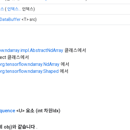
이스
(
인덱스...
인덱스)
DataBuffer
<T> src)
ow.ndarray.impl.AbstractNdArray
클래스에서
Object 클래스에서
org.tensorflow.ndarray.NdArray
에서
org.tensorflow.ndarray.Shaped
에서
quence
<U>
요소
(int 차원Idx)
체 obj)와
같습니다
.