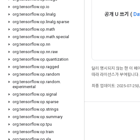
org
.
tensorflow
.
op
.
io
공개 U
쓰기
(
Da
org
.
tensorflow
.
op
.
linalg
org
.
tensorflow
.
op
.
linalg
.
sparse
org
.
tensorflow
.
op
.
math
org
.
tensorflow
.
op
.
math
.
special
org
.
tensorflow
.
op
.
nn
org
.
tensorflow
.
op
.
nn
.
raw
org
.
tensorflow
.
op
.
quantization
org
.
tensorflow
.
op
.
ragged
달리 명시되지 않는 한 이 
org
.
tensorflow
.
op
.
random
따라 라이선스가 부여됩니다.
org
.
tensorflow
.
op
.
random
.
최종 업데이트: 2025-07-25(
experimental
org
.
tensorflow
.
op
.
signal
org
.
tensorflow
.
op
.
sparse
org
.
tensorflow
.
op
.
strings
최신 소식 확인하기
org
.
tensorflow
.
op
.
summary
블로그
org
.
tensorflow
.
op
.
tpu
org
.
tensorflow
.
op
.
train
포럼
org
.
tensorflow
.
op
.
xla