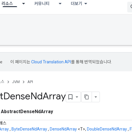
리소스
커뮤니티
더보기
이 페이지는
Cloud Translation API
를 통해 번역되었습니다.
소스
JVM
API
t
Dense
Nd
Array
스
AbstractDenseNdArray
래스
rray
,
ByteDenseNdArray
,
DenseNdArray
<T>,
DoubleDenseNdArray
,
F