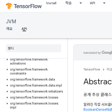
Install
학습
API
JVM
개요
API
API
개요
org
.
tensorflow
org
.
tensorflow
.
exceptions
org
.
tensorflow
.
framework
.
activations
org
.
tensorflow
.
framework
.
TensorFlow
리
constraints
Abstrac
org
.
tensorflow
.
framework
.
data
org
.
tensorflow
.
framework
.
data
.
impl
org
.
tensorflow
.
framework
.
initializers
공개 추상 클래
org
.
tensorflow
.
framework
.
losses
org
.
tensorflow
.
framework
.
losses
.
알려진 직접 서브클
impl
BooleanDenseNdA