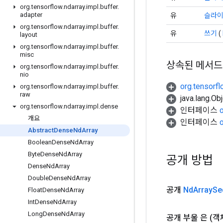
org
.
tensorflow
.
ndarray
.
impl
.
buffer
.
adapter
유
슬라
org
.
tensorflow
.
ndarray
.
impl
.
buffer
.
유
쓰기
(
layout
org
.
tensorflow
.
ndarray
.
impl
.
buffer
.
misc
상속된 메서드
org
.
tensorflow
.
ndarray
.
impl
.
buffer
.
nio
org.tensorfl
org
.
tensorflow
.
ndarray
.
impl
.
buffer
.
raw
java.lang.
org
.
tensorflow
.
ndarray
.
impl
.
dense
인터페이스
개요
인터페이스
Abstract
Dense
Nd
Array
Boolean
Dense
Nd
Array
Byte
Dense
Nd
Array
공개 방법
Dense
Nd
Array
Double
Dense
Nd
Array
공개
Nd
Array
Se
Float
Dense
Nd
Array
Int
Dense
Nd
Array
Long
Dense
Nd
Array
공개 부울
은
(객