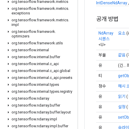
org
.
tensorflow
.
framework
.
metrics
IntDenseNdArray
org
.
tensorflow
.
framework
.
metrics
.
exceptions
공개 방법
org
.
tensorflow
.
framework
.
metrics
.
impl
org
.
tensorflow
.
framework
.
NdArray
요소
(
optimizers
시퀀스
org
.
tensorflow
.
framework
.
utils
<U>
org
.
tensorflow
.
internal
부울
같음
(
org
.
tensorflow
.
internal
.
buffer
org
.
tensorflow
.
internal
.
c
_
api
유
(긴..
org
.
tensorflow
.
internal
.
c
_
api
.
global
티
getOb
org
.
tensorflow
.
internal
.
c
_
api
.
presets
org
.
tensorflow
.
internal
.
types
정수
해시 
org
.
tensorflow
.
internal
.
types
.
registry
유
읽기
(
org
.
tensorflow
.
ndarray
org
.
tensorflow
.
ndarray
.
buffer
유
설정
(
org
.
tensorflow
.
ndarray
.
buffer
.
layout
유
setOb
org
.
tensorflow
.
ndarray
.
impl
org
.
tensorflow
.
ndarray
.
impl
.
buffer
유
슬라