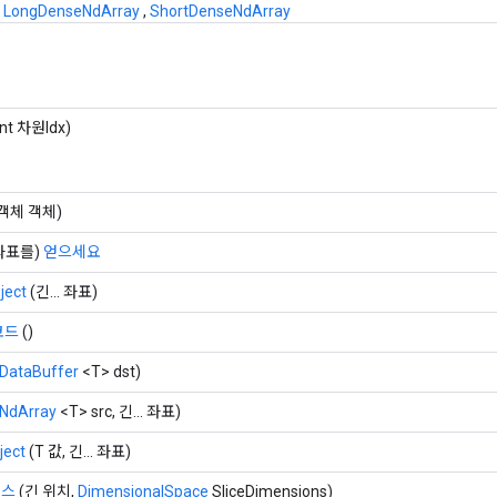
,
LongDenseNdArray
,
ShortDenseNdArray
int 차원Idx)
객체 객체)
. 좌표를)
얻으세요
ject
(긴... 좌표)
코드
()
DataBuffer
<T> dst)
NdArray
<T> src, 긴... 좌표)
ject
(T 값, 긴... 좌표)
이스
(긴 위치,
DimensionalSpace
SliceDimensions)