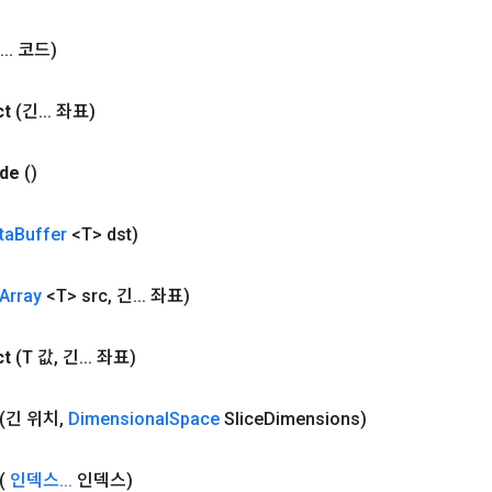
.
.
.
코드)
ct
(긴
.
.
.
좌표)
de
()
ta
Buffer
<T> dst)
Array
<T> src
,
긴
.
.
.
좌표)
ct
(T 값
,
긴
.
.
.
좌표)
(긴 위치
,
Dimensional
Space
Slice
Dimensions)
(
인덱스
.
.
.
인덱스)