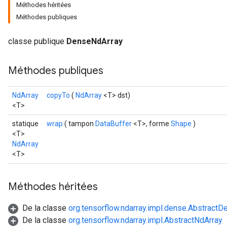
Méthodes héritées
Méthodes publiques
r
classe publique
DenseNdArray
Méthodes publiques
NdArray
copyTo
(
NdArray
<T> dst)
<T>
statique
wrap
( tampon
DataBuffer
<T>, forme
Shape
)
<T>
NdArray
<T>
Méthodes héritées
De la classe
org.tensorflow.ndarray.impl.dense.Abstract
De la classe
org.tensorflow.ndarray.impl.AbstractNdArray