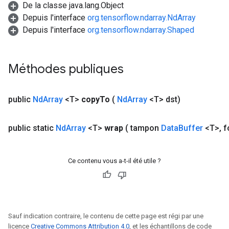
De la classe java.lang.Object
Depuis l'interface
org.tensorflow.ndarray.NdArray
Depuis l'interface
org.tensorflow.ndarray.Shaped
Méthodes publiques
public
Nd
Array
<T>
copy
To
(
Nd
Array
<T> dst)
public static
Nd
Array
<T>
wrap
( tampon
Data
Buffer
<T>
,
f
Ce contenu vous a-t-il été utile ?
Sauf indication contraire, le contenu de cette page est régi par une
licence
Creative Commons Attribution 4.0
, et les échantillons de code