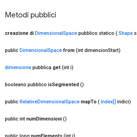
Metodi pubblici
creazione di
Dimensional
Space
pubblico statico
(
Shape
s
public
Dimensional
Space
from
(int dimension
Start)
dimensione
pubblica
get
(int i)
booleano pubblico
is
Segmented
()
public
Relative
Dimensional
Space
map
To
(
Index[]
indici)
public int
num
Dimensioni
()
public long
num
Elements
(int i)