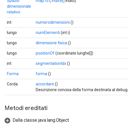
Spazio
mapTo
(
Indice[]
indici)
dimensionale
relativo
int
numerodimensioni
()
lungo
numElementi
(int i)
lungo
dimensione fisica
()
lungo
positionOf
(coordinate lunghe[])
int
segmentationIdx
()
Forma
forma
()
Corda
accordare
()
Descrizione concisa della forma destinata al debug
Metodi ereditati
Dalla classe java.lang.Object