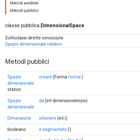
Metodi ereditati
Metodi pubblici
classe pubblica
DimensionalSpace
Sottoclassi dirette conosciute
Spazio dimensionale relativo
Metodi pubblici
Spazio
creare
(Forma
forma
)
dimensionale
r
statico
Spazio
da
(int dimensioneInizio)
dimensionale
Dimensione
ottenere
(int i)
booleano
è segmentato
()