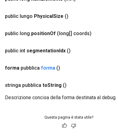
public lungo
Physical
Size
()
public long
position
Of
(long[] coords)
public int
segmentation
Idx
()
forma
pubblica
forma
()
stringa pubblica
to
String
()
Descrizione concisa della forma destinata al debug.
Questa pagina è stata utile?