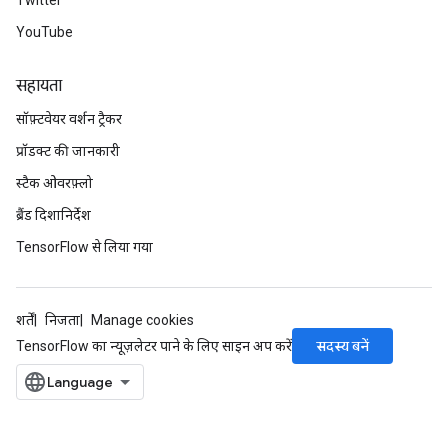
Twitter
YouTube
सहायता
सॉफ़्टवेयर वर्शन ट्रैकर
प्रॉडक्ट की जानकारी
स्टैक ओवरफ़्लो
ब्रैंड दिशानिर्देश
TensorFlow से लिया गया
शर्तें
निजता
Manage cookies
सदस्य बनें
TensorFlow का न्यूज़लेटर पाने के लिए साइन अप करें