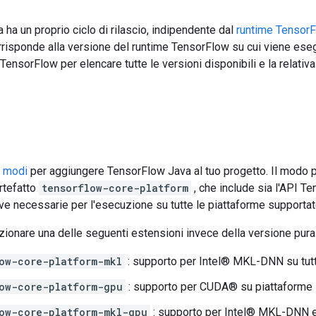
ha un proprio ciclo di rilascio, indipendente dal
runtime Tensor
risponde alla versione del runtime TensorFlow su cui viene eseg
TensorFlow per elencare tutte le versioni disponibili e la relativ
i modi
per aggiungere TensorFlow Java al tuo progetto. Il modo 
rtefatto
tensorflow-core-platform
, che include sia l'API T
e necessarie per l'esecuzione su tutte le piattaforme supportat
ionare una delle seguenti estensioni invece della versione pura
ow-core-platform-mkl
: supporto per Intel® MKL-DNN su tutt
ow-core-platform-gpu
: supporto per CUDA® su piattaforme
ow-core-platform-mkl-gpu
: supporto per Intel® MKL-DNN e