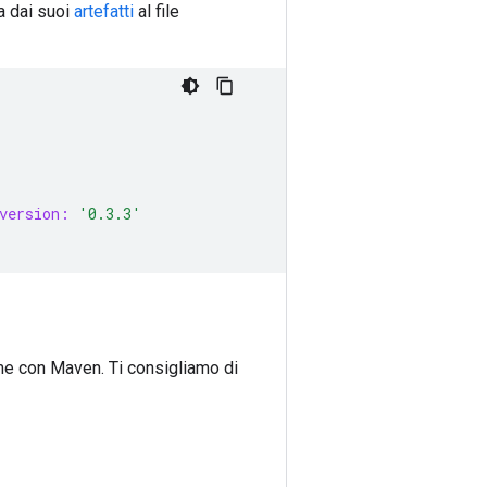
a dai suoi
artefatti
al file
version:
'0.3.3'
ome con Maven. Ti consigliamo di