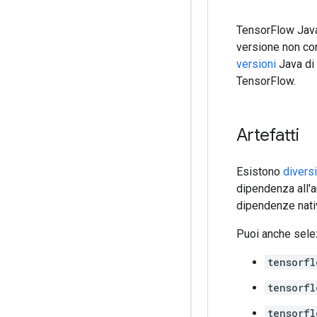
TensorFlow Java 
versione non cor
versioni
Java di 
TensorFlow.
Artefatti
Esistono
divers
dipendenza all'a
dipendenze nativ
Puoi anche selez
tensorfl
tensorfl
tensorfl