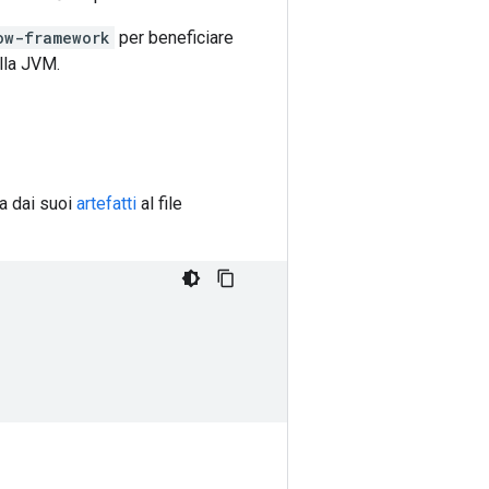
ow-framework
per beneficiare
lla JVM.
a dai suoi
artefatti
al file