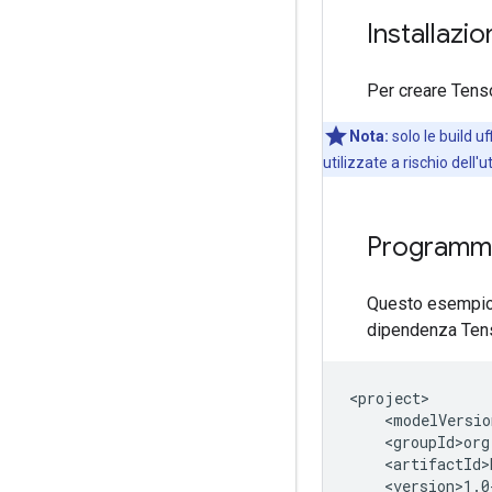
Installazi
Per creare Tens
Nota:
solo le build 
utilizzate a rischio dell'
Programma
Questo esempio 
dipendenza Tens
<version>1.0