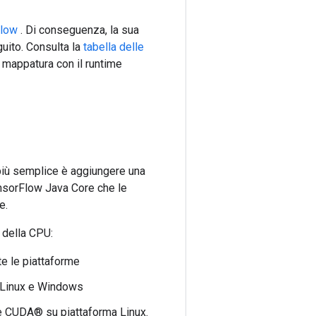
Flow
. Di conseguenza, la sua
uito. Consulta la
tabella delle
a mappatura con il runtime
più semplice è aggiungere una
ensorFlow Java Core che le
e.
 della CPU:
e le piattaforme
 Linux e Windows
 CUDA® su piattaforma Linux.