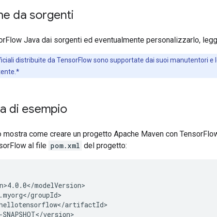
one da sorgenti
orFlow Java dai sorgenti ed eventualmente personalizzarlo, leg
ufficiali distribuite da TensorFlow sono supportate dai suoi manutentori 
utente.*
 di esempio
mostra come creare un progetto Apache Maven con TensorFlow. I
orFlow al file
pom.xml
del progetto:
-SNAPSHOT</version>
