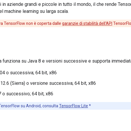
i in aziende grandi e piccole in tutto il mondo, il che rende Tens
el machine learning su larga scala.
ava TensorFlow
non
è coperta dalle
garanzie di stabilità dell'API
TensorFlo
 funziona su Java 8 e versioni successive e supporta immediat
04 o successiva; 64 bit, x86
2.6 (Sierra) o versione successiva; 64 bit, x86
o successivo; 64 bit, x86
 TensorFlow su Android, consulta
TensorFlow Lite
*