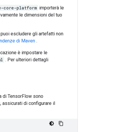
w-core-platform
importerà le
ativamente le dimensioni del tuo
puoi escludere gli artefatti non
pendenze di Maven
.
licazione è impostare le
ml
. Per ulteriori dettagli
va di TensorFlow sono
assicurati di configurare il