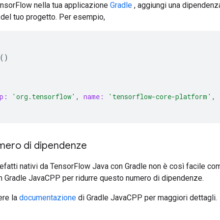
ensorFlow nella tua applicazione
Gradle
, aggiungi una dipendenz
del tuo progetto. Per esempio,
()
p:
'org.tensorflow'
,
name:
'tensorflow-core-platform'
,
umero di dipendenze
tefatti nativi da TensorFlow Java con Gradle non è così facile c
gin Gradle JavaCPP per ridurre questo numero di dipendenze.
ere la
documentazione
di Gradle JavaCPP per maggiori dettagli.