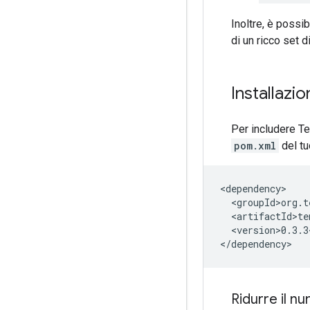
Inoltre, è possi
di un ricco set 
Installazi
Per includere T
pom.xml
del tu
<version>0.3.3
Ridurre il n