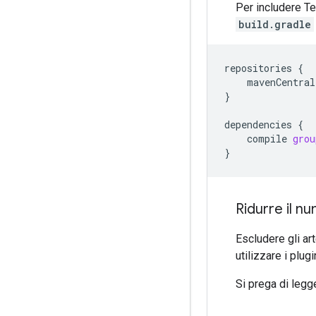
Per includere T
build.gradle
repositories
{
mavenCentral
}
dependencies
{
compile
grou
}
Ridurre il n
Escludere gli ar
utilizzare i plu
Si prega di legg