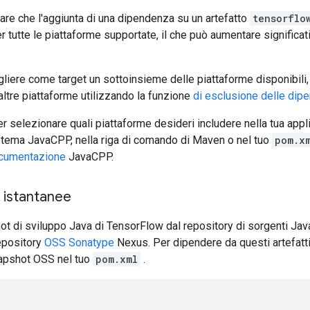
are che l'aggiunta di una dipendenza su un artefatto
tensorflo
per tutte le piattaforme supportate, il che può aumentare signific
liere come target un sottoinsieme delle piattaforme disponibili, 
altre piattaforme utilizzando la funzione
di esclusione delle di
r selezionare quali piattaforme desideri includere nella tua app
istema JavaCPP, nella riga di comando di Maven o nel tuo
pom.x
ocumentazione
JavaCPP.
e istantanee
hot di sviluppo Java di TensorFlow dal repository di sorgenti Ja
repository
OSS Sonatype
Nexus. Per dipendere da questi artefatti, 
napshot OSS nel tuo
pom.xml
.