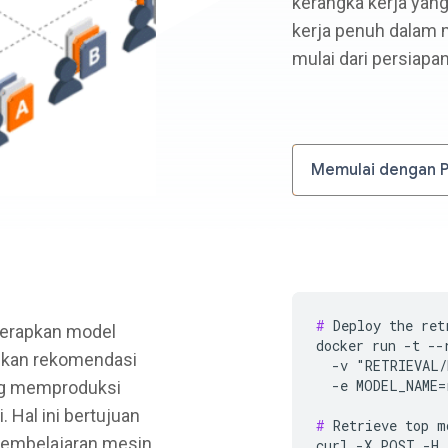
kerangka kerja yan
kerja penuh dalam
mulai dari persiapa
Memulai dengan 
#
 Deploy the ret
terapkan model
docker run -t --
ikan rekomendasi
  -v "RETRIEVAL/
  -e MODEL_NAME=
ng memproduksi
 Hal ini bertujuan
#
 Retrieve top m
embelajaran mesin
curl -X POST -H 