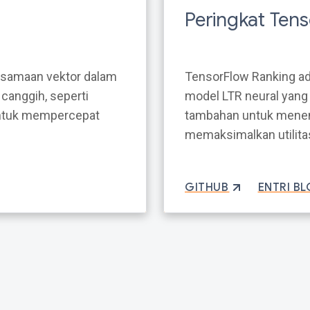
Peringkat Ten
esamaan vektor dalam
TensorFlow Ranking a
canggih, seperti
model LTR neural yang 
 untuk mempercepat
tambahan untuk menent
memaksimalkan utilitas
GITHUB
ENTRI B