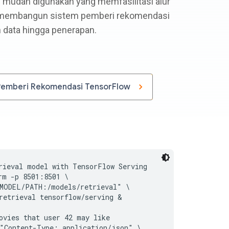
g mudah digunakan yang memfasilitasi alur
 membangun sistem pemberi rekomendasi
n data hingga penerapan.
Pemberi Rekomendasi TensorFlow
rieval model with TensorFlow Serving

rm -p 8501:8501 \

MODEL/PATH:/models/retrieval" \

retrieval tensorflow/serving &

ovies that user 42 may like

"Content-Type: application/json" \
