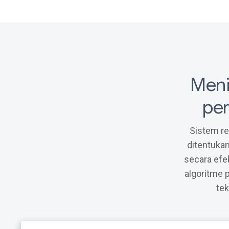
Meni
pe
Sistem re
ditentukan
secara efe
algoritme 
tek