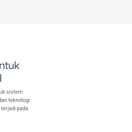
ntuk
l
uk sistem
dan teknologi
erjadi pada