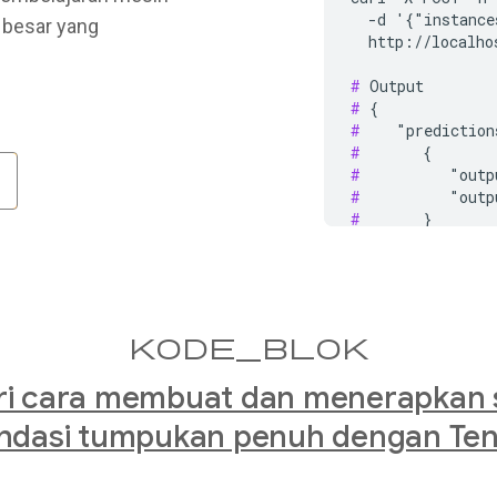
  -d '{"instance
besar yang
  http://localho
#
#
#
#
#
#
#
#
#
 }

#
 Deploy the ran
docker run -t --
kode_blok
  -v "RANKING/MO
  -e MODEL_NAME=
ari cara membuat dan menerapkan 
#
 Get the predic
ndasi tumpukan penuh dengan Ten
curl -X POST -H 
  -d '{"instance
  http://localho