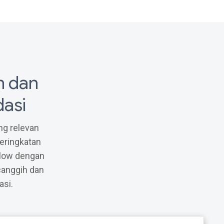
: [[3.66357923]]}
n dan
asi
ng relevan
meringkatan
Flow dengan
canggih dan
asi.