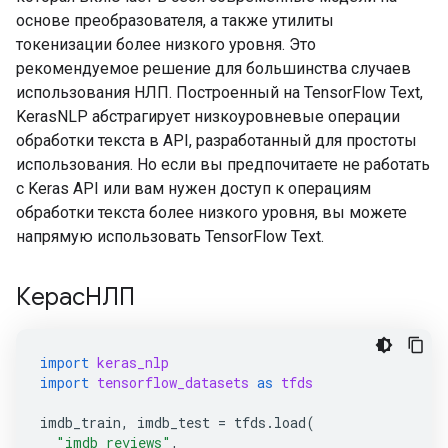
основе преобразователя, а также утилиты
токенизации более низкого уровня. Это
рекомендуемое решение для большинства случаев
использования НЛП. Построенный на TensorFlow Text,
KerasNLP абстрагирует низкоуровневые операции
обработки текста в API, разработанный для простоты
использования. Но если вы предпочитаете не работать
с Keras API или вам нужен доступ к операциям
обработки текста более низкого уровня, вы можете
напрямую использовать TensorFlow Text.
КерасНЛП
import
keras_nlp
import
tensorflow_datasets
as
tfds
imdb_train
,
imdb_test
=
tfds
.
load
(
"imdb_reviews"
,