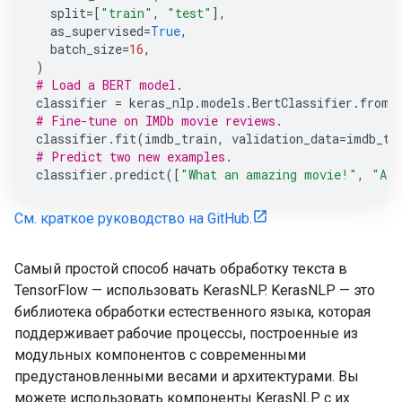
split
=
[
"train"
,
"test"
],
as_supervised
=
True
,
batch_size
=
16
,
)
# Load a BERT model.
classifier
=
keras_nlp
.
models
.
BertClassifier
.
from_
# Fine-tune on IMDb movie reviews.
classifier
.
fit
(
imdb_train
,
validation_data
=
imdb_te
# Predict two new examples.
classifier
.
predict
([
"What an amazing movie!"
,
"A t
См. краткое руководство на GitHub.
Самый простой способ начать обработку текста в
TensorFlow — использовать KerasNLP. KerasNLP — это
библиотека обработки естественного языка, которая
поддерживает рабочие процессы, построенные из
модульных компонентов с современными
предустановленными весами и архитектурами. Вы
можете использовать компоненты KerasNLP с их