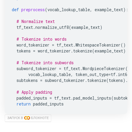
def
preprocess
(
vocab_lookup_table
,
example_text
):
# Normalize text
tf_text
.
normalize_utf8
(
example_text
)
# Tokenize into words
word_tokenizer
=
tf_text
.
WhitespaceTokenizer
()
tokens
=
word_tokenizer
.
tokenize
(
example_text
)
# Tokenize into subwords
subword_tokenizer
=
tf_text
.
WordpieceTokenizer
(
vocab_lookup_table
,
token_out_type
=
tf
.
int64
subtokens
=
subword_tokenizer
.
tokenize
(
tokens
)
.
m
# Apply padding
padded_inputs
=
tf_text
.
pad_model_inputs
(
subtoke
return
padded_inputs
ЗАПУСК В
БЛОКНОТЕ