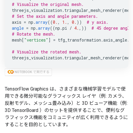
# Visualize the original mesh.
threejs_visualization
.
triangular_mesh_renderer
(
mes
# Set the axis and angle parameters.
axis
=
np
.
array
((
0.
,
1.
,
0.
))
# y axis.
angle
=
np
.
array
((
np
.
pi
/
4.
,))
# 45 degree angle
# Rotate the mesh.
mesh
[
"vertices"
]
=
tfg_transformation
.
axis_angle
.
r
# Visualize the rotated mesh.
threejs_visualization
.
triangular_mesh_renderer
(
mes
NOTEBOOK
で実行する
TensorFlow Graphics
は、さまざまな機械学習モデルで使
用できる微分可能なグラフィックス レイヤ（例: カメラ、
反射モデル、メッシュ畳み込み）と 3D ビューア機能（例:
3D TensorBoard ）のセットを提供することで、便利なグ
ラフィックス機能をコミュニティが広く利用できるように
することを目的としています。