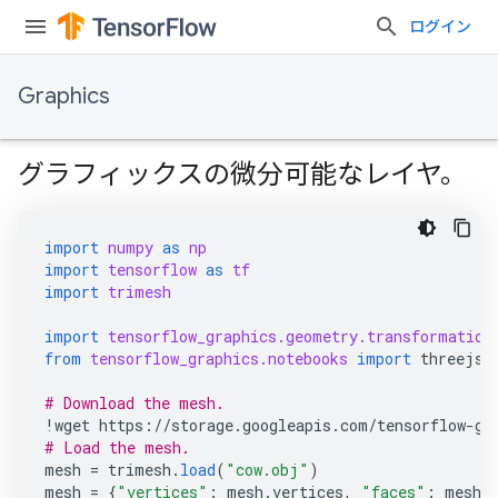
ログイン
Graphics
グラフィックスの微分可能なレイヤ。
import
numpy
as
np
import
tensorflow
as
tf
import
trimesh
import
tensorflow_graphics.geometry.transformation
from
tensorflow_graphics.notebooks
import
threejs_
# Download the mesh.
!
wget
https
:
//
storage
.
googleapis
.
com
/
tensorflow
-
gr
# Load the mesh.
mesh
=
trimesh
.
load
(
"cow.obj"
)
mesh
=
{
"vertices"
:
mesh
.
vertices
,
"faces"
:
mesh
.