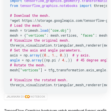
import
tensorflow_graphics.geometry.transformation
from
tensorflow_graphics.notebooks
import
threejs_
# Download the mesh.
!
wget
https
:
//
storage
.
googleapis
.
com
/
tensorflow
-
gr
# Load the mesh.
mesh
=
trimesh
.
load
(
"cow.obj"
)
mesh
=
{
"vertices"
:
mesh
.
vertices
,
"faces"
:
mesh
.
# Visualize the original mesh.
threejs_visualization
.
triangular_mesh_renderer
(
mes
# Set the axis and angle parameters.
axis
=
np
.
array
((
0.
,
1.
,
0.
))
# y axis.
angle
=
np
.
array
((
np
.
pi
/
4.
,))
# 45 degree angle
# Rotate the mesh.
mesh
[
"vertices"
]
=
tfg_transformation
.
axis_angle
.
r
# Visualize the rotated mesh.
threejs_visualization
.
triangular_mesh_renderer
(
mes
JALANKAN DI
NOTEBOOK
TensorFlow Graphics
bertujuan untuk membuat fungsi grafik