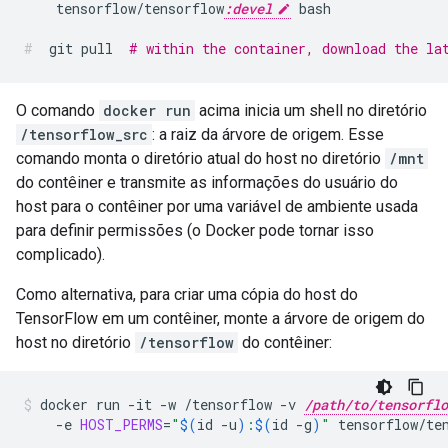
tensorflow/tensorflow
:devel
bash
git
pull
# within the container, download the la
O comando
docker run
acima inicia um shell no diretório
/tensorflow_src
: a raiz da árvore de origem. Esse
comando monta o diretório atual do host no diretório
/mnt
do contêiner e transmite as informações do usuário do
host para o contêiner por uma variável de ambiente usada
para definir permissões (o Docker pode tornar isso
complicado).
Como alternativa, para criar uma cópia do host do
TensorFlow em um contêiner, monte a árvore de origem do
host no diretório
/tensorflow
do contêiner:
docker
run
-it
-w
/tensorflow
-v
/path/to/tensorflo
-e
HOST_PERMS
=
"
$(
id
-u
)
:
$(
id
-g
)
"
tensorflow/te