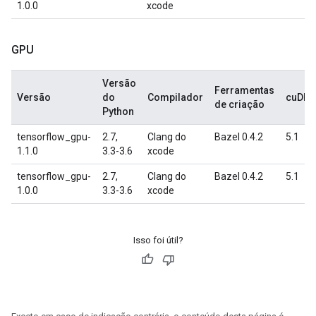
1.0.0
xcode
GPU
Versão
Ferramentas
Versão
do
Compilador
cuDN
de criação
Python
tensorflow_gpu-
2.7,
Clang do
Bazel 0.4.2
5.1
1.1.0
3.3-3.6
xcode
tensorflow_gpu-
2.7,
Clang do
Bazel 0.4.2
5.1
1.0.0
3.3-3.6
xcode
Isso foi útil?