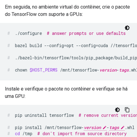
Em seguida, no ambiente virtual do contêiner, crie o pacote
do TensorFlow com suporte a GPUs:
./configure
# answer prompts or use defaults
bazel
build
--config
=
opt
--config
=
cuda
//tensorfl
./bazel-bin/tensorflow/tools/pip_package/build_pi
chown
$HOST_PERMS
/mnt/tensorflow-
version
-
tags
.wh
Instale e verifique o pacote no contêiner e verifique se há
uma GPU:
pip
uninstall
tensorflow
# remove current versio
pip
install
/mnt/tensorflow-
version
-
tags
.whl
cd
/tmp
# don't import from source directory