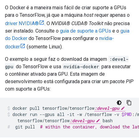
O Docker é a maneira mais fácil de criar suporte a GPUs
para o TensorFlow, já que a máquina
host
requer apenas o
driver NVIDIA®
. O
NVIDIA® CUDA® Toolkit
não precisa
ser instalado. Consulte o
guia de suporte a GPUs
e o
guia
do Docker
do TensorFlow para configurar o
nvidia-
docker
(somente Linux).
O exemplo a seguir faz o download da imagem
:devel-
gpu
do TensorFlow e usa
nvidia-docker
para executar
o contêiner ativado para GPU. Esta imagem de
desenvolvimento está configurada para criar um pacote
PIP
com suporte a GPUs:
docker
pull
tensorflow/tensorflow
:devel-gpu
docker
run
--gpus
all
-it
-w
/tensorflow
-v
$PWD
:/
tensorflow/tensorflow
:devel-gpu
bash
git
pull
# within the container, download the la