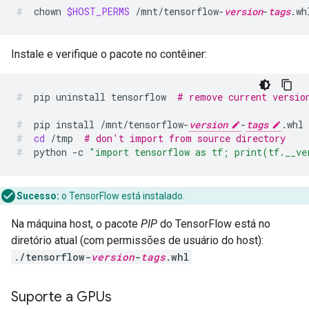
chown
$HOST_PERMS
/mnt/tensorflow-
version
-
tags
.wh
Instale e verifique o pacote no contêiner:
pip
uninstall
tensorflow
# remove current versio
pip
install
/mnt/tensorflow-
version
-
tags
.whl
cd
/tmp
# don't import from source directory
python
-c
"import tensorflow as tf; print(tf.__ve
Sucesso:
o TensorFlow está instalado.
Na máquina host, o pacote
PIP
do TensorFlow está no
diretório atual (com permissões de usuário do host):
./tensorflow-
version
-
tags
.whl
Suporte a GPUs