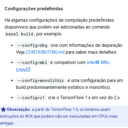
Configurações predefinidas
Há algumas configurações de compilação predefinidas
disponíveis que podem ser adicionadas ao comando
bazel build
, por exemplo:
--config=dbg
: crie com informações de depuração.
Veja
CONTRIBUTING.md
para saber mais detalhes.
--config=mkl
: é compatível com
Intel® MKL-
DNN
.
--config=monolithic
: é uma configuração para um
build predominantemente estático e monolítico.
--config=v1
: crie o TensorFlow 1.x em vez do 2.x.
Observação:
a partir do TensorFlow 1.6, os binários usam
instruções do AVX que podem não ser executadas em CPUs mais
antigas.