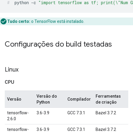
python
-c
"import tensorflow as tf; print(\"Num 
Tudo certo:
o TensorFlow está instalado.
Configurações do build testadas
Linux
CPU
Versão do
Ferramentas
Versão
Compilador
Python
de criação
tensorflow-
3.6-3.9
GCC 7.3.1
Bazel 3.7.2
2.6.0
tensorflow-
3.6-3.9
GCC 7.3.1
Bazel 3.7.2