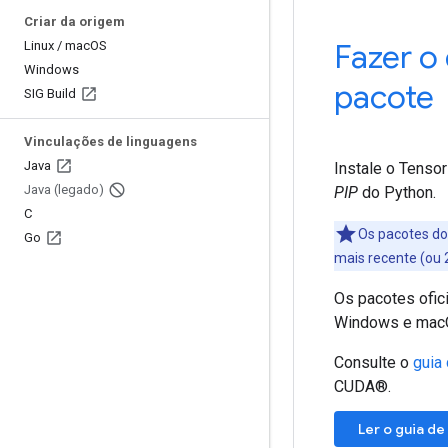
Criar da origem
Fazer o
Linux
/
mac
OS
Windows
pacote
SIG Build
Vinculações de linguagens
Java
Instale o Tenso
Java (legado)
PIP
do Python.
C
Os pacotes do
Go
mais recente (ou
Os pacotes ofici
Windows e mac
Consulte o
guia
CUDA®.
Ler o guia de