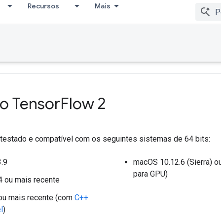
Recursos
Mais
 o Tensor
Flow 2
testado e compatível com os seguintes sistemas de 64 bits:
3.9
macOS 10.12.6 (Sierra) o
para GPU)
4 ou mais recente
ou mais recente (com
C++
l
)