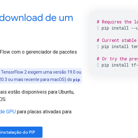
 download de um
# Requires the l
pip
install
--
# Current stable
pip
install
te
rFlow com o gerenciador de pacotes
# Or try the pre
pip
install
tf
 TensorFlow 2 exigem uma versão 19.0 ou
 20.3 ou mais recente para macOS) do
pip
.
ais estão disponíveis para Ubuntu,
OS.
 de GPU
para placas ativadas para
 instalação do PIP