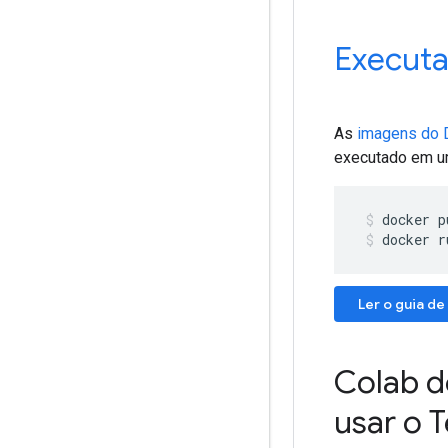
Executa
As
imagens do 
executado em um 
docker
p
docker r
Ler o guia de
Colab d
usar o 