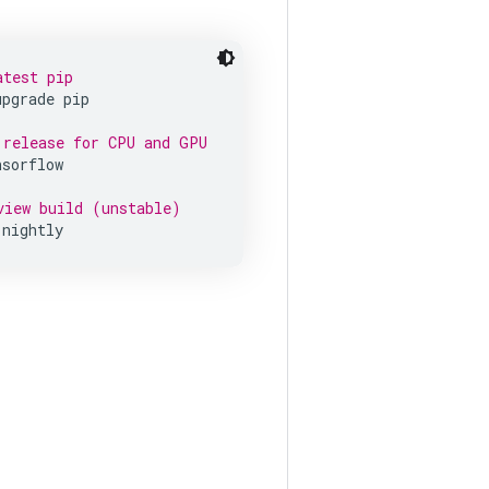
atest pip
upgrade
pip
 release for CPU and GPU
nsorflow
view build (unstable)
-nightly