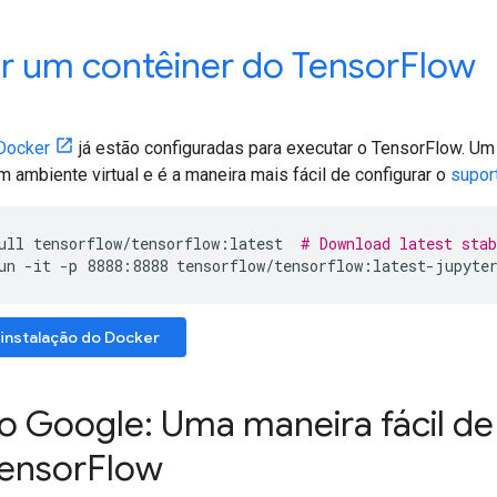
r um contêiner do Tensor
Flow
Docker
já estão configuradas para executar o TensorFlow. U
ambiente virtual e é a maneira mais fácil de configurar o
supor
ull
tensorflow/tensorflow:latest
# Download latest sta
un -it -p 8888:8888 tensorflow/tensorflow:latest-jupyte
 instalação do Docker
o Google: Uma maneira fácil de
Tensor
Flow