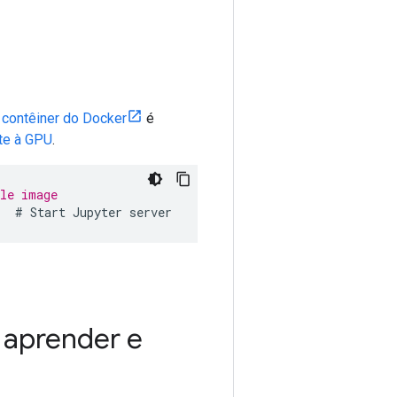
m
contêiner do Docker
é
te à GPU
.
ble image
r  # Start Jupyter server
 aprender e