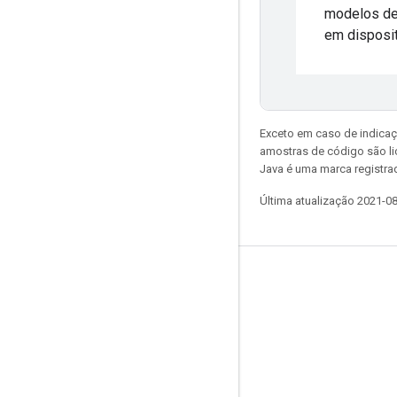
modelos de
em disposit
Exceto em caso de indicaç
amostras de código são l
Java é uma marca registrad
Última atualização 2021-0
Permanecer conectado
Blog
Fórum
GitHub
Twitter