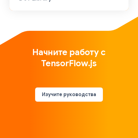
Начните работу с
TensorFlow.js
Изучите руководства