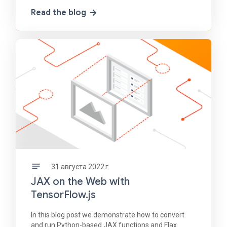
'/messages/{messageId}' ). onCreate ( async (
Read the blog
snapshot,
31 августа 2022 г.
JAX on the Web with
TensorFlow.js
In this blog post we demonstrate how to convert
and run Python-based JAX functions and Flax