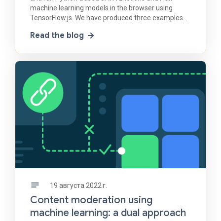
machine learning models in the browser using
TensorFlow.js. We have produced three examples
of JAX-to-TensorFlow.js conversion each with
Read the blog
increasing
19 августа 2022 г.
Content moderation using
machine learning: a dual approach