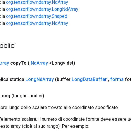
ccia
org.tensorflow.ndarray.NdArray
ccia
org.tensorflow.ndarray.LongNdArray
ccia
org.tensorflow.ndarray.Shaped
ccia
org.tensorflow.ndarray.NdArray
bblici
rray
copy
To
(
Nd
Array
<Long> dst)
lica statica
Long
Nd
Array
(buffer
Long
Data
Buffer
,
forma
fo
Long
(lunghi
.
.
.
indici)
lore lungo dello scalare trovato alle coordinate specificate.
'elemento scalare, il numero di coordinate fornite deve essere u
esto array (cioè al suo rango). Per esempio: