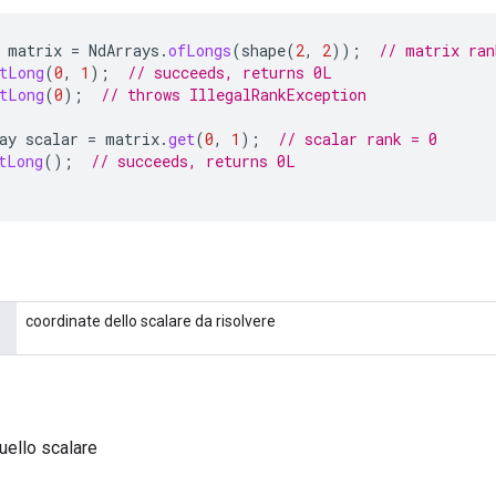
matrix
=
NdArrays
.
ofLongs
(
shape
(
2
,
2
));
// matrix ran
tLong
(
0
,
1
);
// succeeds, returns 0L
tLong
(
0
);
// throws IllegalRankException
ay
scalar
=
matrix
.
get
(
0
,
1
);
// scalar rank = 0
tLong
();
// succeeds, returns 0L
coordinate dello scalare da risolvere
quello scalare