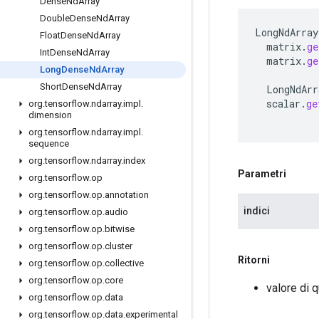
Dense
Nd
Array
Double
Dense
Nd
Array
LongNdArray
Float
Dense
Nd
Array
matrix
.
ge
Int
Dense
Nd
Array
matrix
.
ge
Long
Dense
Nd
Array
Short
Dense
Nd
Array
LongNdArr
scalar
.
ge
org
.
tensorflow
.
ndarray
.
impl
.
dimension
org
.
tensorflow
.
ndarray
.
impl
.
sequence
org
.
tensorflow
.
ndarray
.
index
Parametri
org
.
tensorflow
.
op
org
.
tensorflow
.
op
.
annotation
indici
org
.
tensorflow
.
op
.
audio
org
.
tensorflow
.
op
.
bitwise
org
.
tensorflow
.
op
.
cluster
Ritorni
org
.
tensorflow
.
op
.
collective
org
.
tensorflow
.
op
.
core
valore di 
org
.
tensorflow
.
op
.
data
org
.
tensorflow
.
op
.
data
.
experimental