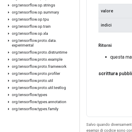
org
.
tensorflow
.
op
.
strings
valore
org
.
tensorflow
.
op
.
summary
org
.
tensorflow
.
op
.
tpu
indici
org
.
tensorflow
.
op
.
train
org
.
tensorflow
.
op
.
xla
org
.
tensorflow
.
proto
.
data
.
Ritorni
experimental
org
.
tensorflow
.
proto
.
distruntime
questa ma
org
.
tensorflow
.
proto
.
example
org
.
tensorflow
.
proto
.
framework
scrittura
pubbl
org
.
tensorflow
.
proto
.
profiler
org
.
tensorflow
.
proto
.
util
org
.
tensorflow
.
proto
.
util
.
testlog
org
.
tensorflow
.
types
org
.
tensorflow
.
types
.
annotation
org
.
tensorflow
.
types
.
family
Salvo quando diversamente 
esempi di codice sono con