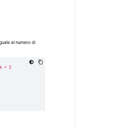
guale al numero di
k = 2