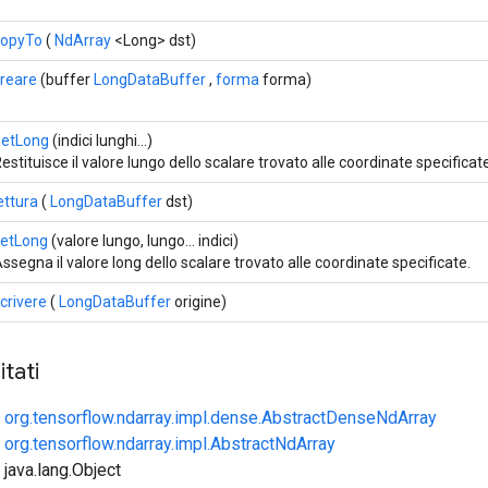
copyTo
(
NdArray
<Long> dst)
reare
(buffer
LongDataBuffer
,
forma
forma)
getLong
(indici lunghi...)
estituisce il valore lungo dello scalare trovato alle coordinate specificat
ettura
(
LongDataBuffer
dst)
setLong
(valore lungo, lungo... indici)
ssegna il valore long dello scalare trovato alle coordinate specificate.
crivere
(
LongDataBuffer
origine)
tati
e
org.tensorflow.ndarray.impl.dense.AbstractDenseNdArray
e
org.tensorflow.ndarray.impl.AbstractNdArray
 java.lang.Object