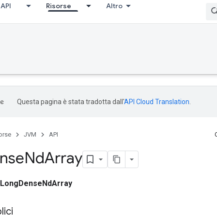
API
Risorse
Altro
Questa pagina è stata tradotta dall'
API Cloud Translation
.
orse
JVM
API
nse
Nd
Array
LongDenseNdArray
ici