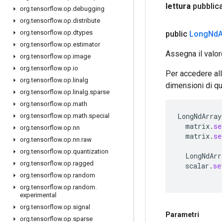
lettura
pubblic
org
.
tensorflow
.
op
.
debugging
org
.
tensorflow
.
op
.
distribute
org
.
tensorflow
.
op
.
dtypes
public
Long
Nd
A
org
.
tensorflow
.
op
.
estimator
Assegna il valor
org
.
tensorflow
.
op
.
image
org
.
tensorflow
.
op
.
io
Per accedere all
org
.
tensorflow
.
op
.
linalg
dimensioni di qu
org
.
tensorflow
.
op
.
linalg
.
sparse
org
.
tensorflow
.
op
.
math
LongNdArray
org
.
tensorflow
.
op
.
math
.
special
matrix
.
se
org
.
tensorflow
.
op
.
nn
matrix
.
se
org
.
tensorflow
.
op
.
nn
.
raw
org
.
tensorflow
.
op
.
quantization
LongNdArr
org
.
tensorflow
.
op
.
ragged
scalar
.
se
org
.
tensorflow
.
op
.
random
org
.
tensorflow
.
op
.
random
.
experimental
org
.
tensorflow
.
op
.
signal
Parametri
org
.
tensorflow
.
op
.
sparse