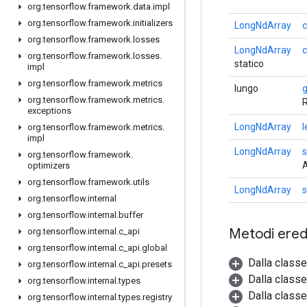
org
.
tensorflow
.
framework
.
data
.
impl
org
.
tensorflow
.
framework
.
initializers
LongNdArray
org
.
tensorflow
.
framework
.
losses
LongNdArray
c
org
.
tensorflow
.
framework
.
losses
.
statico
impl
org
.
tensorflow
.
framework
.
metrics
lungo
org
.
tensorflow
.
framework
.
metrics
.
R
exceptions
LongNdArray
l
org
.
tensorflow
.
framework
.
metrics
.
impl
LongNdArray
org
.
tensorflow
.
framework
.
A
optimizers
org
.
tensorflow
.
framework
.
utils
LongNdArray
s
org
.
tensorflow
.
internal
org
.
tensorflow
.
internal
.
buffer
Metodi eredi
org
.
tensorflow
.
internal
.
c
_
api
org
.
tensorflow
.
internal
.
c
_
api
.
global
Dalla class
org
.
tensorflow
.
internal
.
c
_
api
.
presets
Dalla class
org
.
tensorflow
.
internal
.
types
Dalla classe
org
.
tensorflow
.
internal
.
types
.
registry