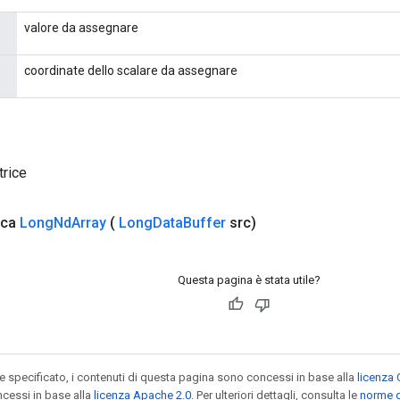
valore da assegnare
coordinate dello scalare da assegnare
trice
ica
Long
Nd
Array
(
Long
Data
Buffer
src)
Questa pagina è stata utile?
specificato, i contenuti di questa pagina sono concessi in base alla
licenza 
cessi in base alla
licenza Apache 2.0
. Per ulteriori dettagli, consulta le
norme d