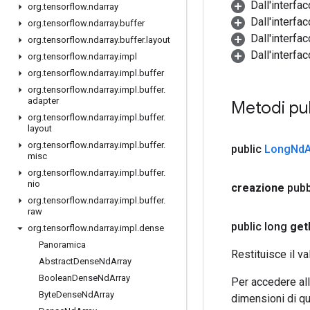
Dall'interfa
org
.
tensorflow
.
ndarray
Dall'interfa
org
.
tensorflow
.
ndarray
.
buffer
Dall'interfa
org
.
tensorflow
.
ndarray
.
buffer
.
layout
Dall'interfa
org
.
tensorflow
.
ndarray
.
impl
org
.
tensorflow
.
ndarray
.
impl
.
buffer
org
.
tensorflow
.
ndarray
.
impl
.
buffer
.
adapter
Metodi pu
org
.
tensorflow
.
ndarray
.
impl
.
buffer
.
layout
org
.
tensorflow
.
ndarray
.
impl
.
buffer
.
public
Long
Nd
A
misc
org
.
tensorflow
.
ndarray
.
impl
.
buffer
.
nio
creazione
pubb
org
.
tensorflow
.
ndarray
.
impl
.
buffer
.
raw
public long
get
org
.
tensorflow
.
ndarray
.
impl
.
dense
Panoramica
Restituisce il va
Abstract
Dense
Nd
Array
Boolean
Dense
Nd
Array
Per accedere all
Byte
Dense
Nd
Array
dimensioni di qu