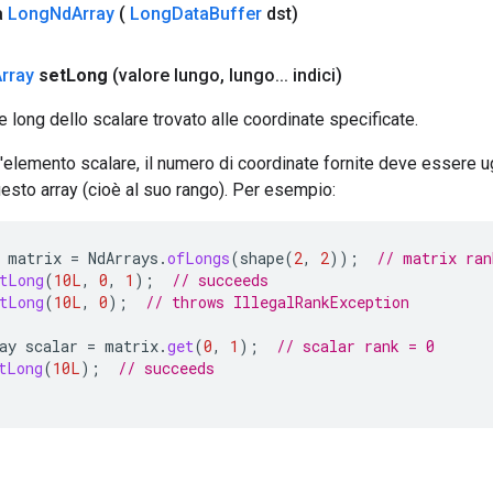
a
Long
Nd
Array
(
Long
Data
Buffer
dst)
rray
set
Long
(valore lungo
,
lungo
.
.
.
indici)
e long dello scalare trovato alle coordinate specificate.
'elemento scalare, il numero di coordinate fornite deve essere u
esto array (cioè al suo rango). Per esempio:
matrix
=
NdArrays
.
ofLongs
(
shape
(
2
,
2
));
// matrix ran
tLong
(
10L
,
0
,
1
);
// succeeds
tLong
(
10L
,
0
);
// throws IllegalRankException
ay
scalar
=
matrix
.
get
(
0
,
1
);
// scalar rank = 0
tLong
(
10L
);
// succeeds