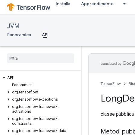
Installa
Apprendimento
JVM
Panoramica
API
API
TensorFlow
Ris
Panoramica
org
.
tensorflow
Long
De
org
.
tensorflow
.
exceptions
org
.
tensorflow
.
framework
.
activations
classe pubblica
org
.
tensorflow
.
framework
.
constraints
Metodi pubbl
org
.
tensorflow
.
framework
.
data