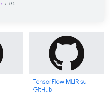
%x
:
i32
TensorFlow MLIR su
GitHub