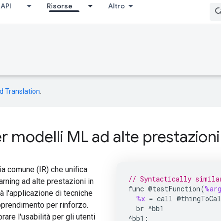
API
Risorse
Altro
d Translation
.
er modelli ML ad alte prestazion
a comune (IR) che unifica
// Syntactically simila
arning ad alte prestazioni in
func
@
testFunction
(
%ar
 l'applicazione di tecniche
%x
=
call
@
thingToCal
apprendimento per rinforzo.
br
^
bb1
are l'usabilità per gli utenti
^
bb1
: