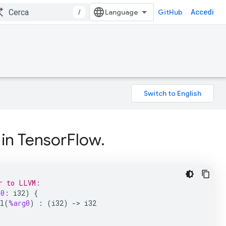
/
GitHub
Accedi
i in TensorFlow.
r to LLVM:
g0
:
i32
)
{
l
(
%arg0
)
:
(
i32
)
->
i32