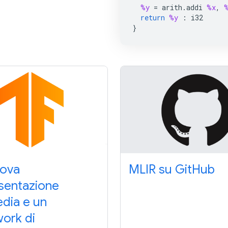
%y
=
arith
.
addi
%x
,
return
%y
:
i32
}
uova
MLIR su GitHub
sentazione
edia e un
ork di