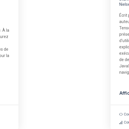
Niels
Écrit
auteu
Tenso
. À la
prése
aurez
d'uti
expl
es de
exécu
our la
de de
JavaS
navig
Affi
Co
Co