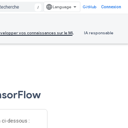
GitHub
Connexion
/
velopper vos connaissances sur le ML
IA responsable
nsorFlow
n ci-dessous :