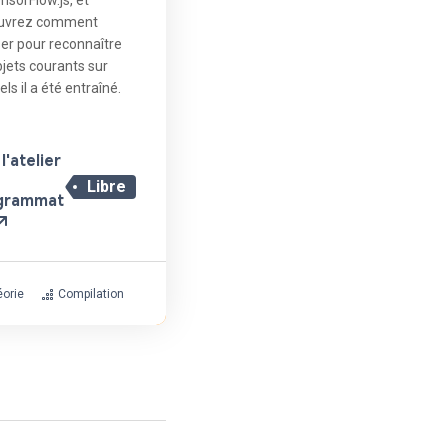
uvrez comment
liser pour reconnaître
bjets courants sur
els il a été entraîné.
l'atelier
Libre
grammat
orie
Compilation