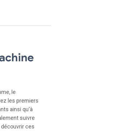
machine
hme, le
rez les premiers
nts ainsi qu'à
alement suivre
 découvrir ces