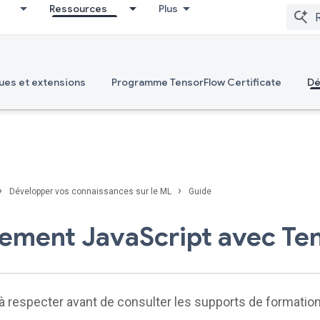
Ressources
Plus
ues et extensions
Programme TensorFlow Certificate
Dé
›
›
Développer vos connaissances sur le ML
Guide
ement JavaScript avec Te
s à respecter avant de consulter les supports de formatio