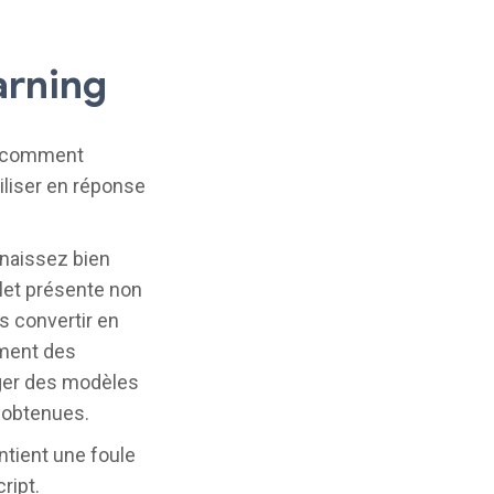
arning
nt comment
iliser en réponse
nnaissez bien
plet présente non
s convertir en
ement des
rger des modèles
s obtenues.
ntient une foule
ript.