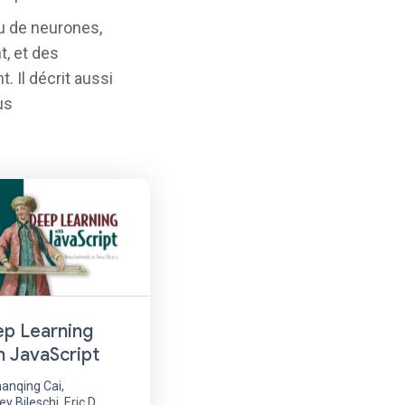
u de neurones,
t, et des
 Il décrit aussi
us
p Learning
h JavaScript
anqing Cai,
ey Bileschi, Eric D.