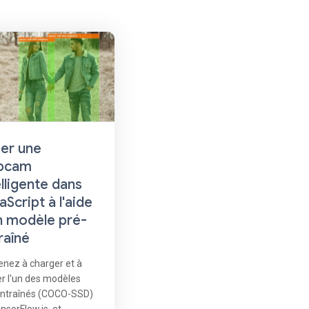
er une
bcam
elligente dans
aScript à l'aide
n modèle pré-
raîné
nez à charger et à
ser l'un des modèles
entraînés (COCO-SSD)
nsorFlow.js, et