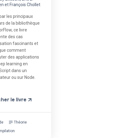
en et François Chollet
 par les principaux
rs de la bibliothèque
rFlow, ce livre
nte des cas
lisation fascinants et
ique comment
ter des applications
ep learning en
cript dans un
ateur ou sur Node.
cher le livre
de
Théorie
mpilation