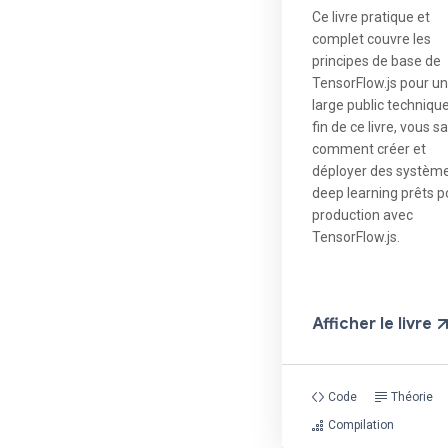
Ce livre pratique et
complet couvre les
principes de base de
TensorFlow.js pour un
large public technique
fin de ce livre, vous s
comment créer et
déployer des systèm
deep learning prêts p
production avec
TensorFlow.js.
Afficher le livre
Code
Théorie
Compilation