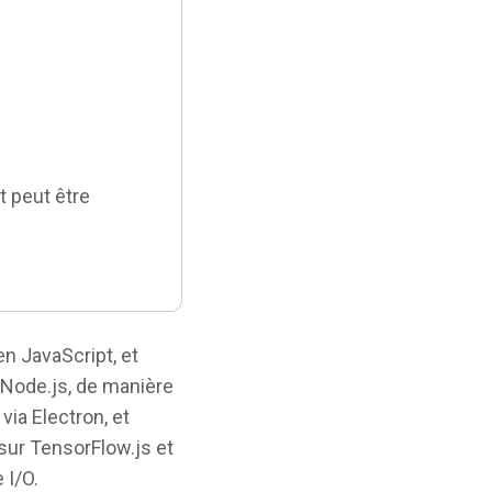
 peut être
n JavaScript, et
a Node.js, de manière
via Electron, et
sur TensorFlow.js et
 I/O.