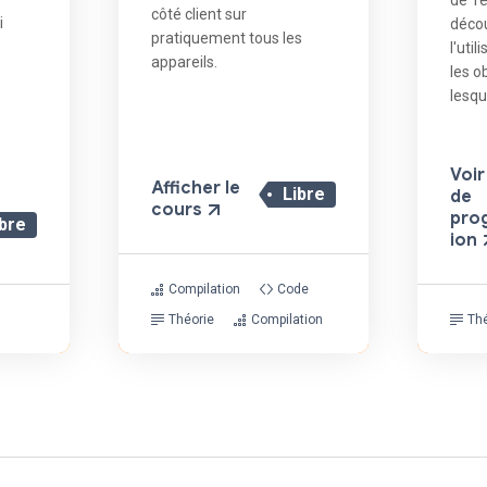
côté client sur
i
déco
pratiquement tous les
l'uti
appareils.
les o
lesqu
Voir 
Afficher le
Libre
de
cours
pro
ibre
ion
Compilation
Code
Théorie
Compilation
Thé