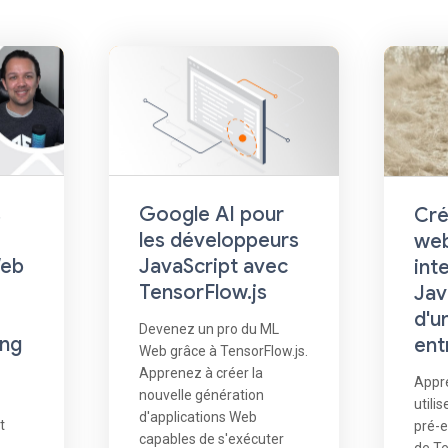
s
Google AI pour
Cré
les développeurs
we
Web
JavaScript avec
int
TensorFlow.js
Jav
d'u
Devenez un pro du ML
ing
ent
Web grâce à TensorFlow.js.
Apprenez à créer la
Appre
nouvelle génération
utili
d'applications Web
t
pré-
capables de s'exécuter
de Te