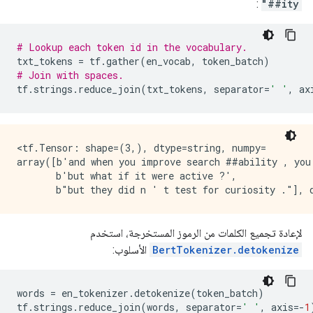
:
##ity"
# Lookup each token id in the vocabulary.
txt_tokens 
=
 tf
.
gather
(
en_vocab
,
 token_batch
)
# Join with spaces.
tf
.
strings
.
reduce_join
(
txt_tokens
,
 separator
=
' '
,
 ax
<tf.Tensor: shape=(3,), dtype=string, numpy=

array([b'and when you improve search ##ability , you
       b'but what if it were active ?',

لإعادة تجميع الكلمات من الرموز المستخرجة، استخدم
BertTokenizer.detokenize
الأسلوب:
words 
=
 en_tokenizer
.
detokenize
(
token_batch
)
tf
.
strings
.
reduce_join
(
words
,
 separator
=
' '
,
 axis
=-
1