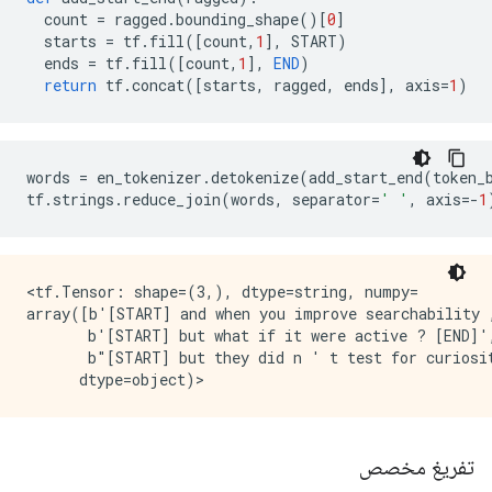
  count 
=
 ragged
.
bounding_shape
()[
0
]
  starts 
=
 tf
.
fill
([
count
,
1
],
 START
)
  ends 
=
 tf
.
fill
([
count
,
1
],
END
)
return
 tf
.
concat
([
starts
,
 ragged
,
 ends
],
 axis
=
1
)
words 
=
 en_tokenizer
.
detokenize
(
add_start_end
(
token_
tf
.
strings
.
reduce_join
(
words
,
 separator
=
' '
,
 axis
=-
1
<tf.Tensor: shape=(3,), dtype=string, numpy=

array([b'[START] and when you improve searchability ,
       b'[START] but what if it were active ? [END]',
       b"[START] but they did n ' t test for curiosit
تفريغ مخصص