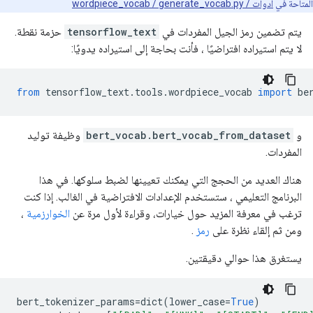
المتاحة في
أدوات / wordpiece_vocab / generate_vocab.py
يتم تضمين رمز الجيل المفردات في
tensorflow_text
حزمة نقطة.
لا يتم استيراده افتراضيًا ، فأنت بحاجة إلى استيراده يدويًا:
from
 tensorflow_text
.
tools
.
wordpiece_vocab 
import
 be
و
bert_vocab.bert_vocab_from_dataset
وظيفة توليد
المفردات.
هناك العديد من الحجج التي يمكنك تعيينها لضبط سلوكها. في هذا
البرنامج التعليمي ، ستستخدم الإعدادات الافتراضية في الغالب. إذا كنت
ترغب في معرفة المزيد حول خيارات، وقراءة لأول مرة عن
الخوارزمية
،
ومن ثم إلقاء نظرة على
رمز
.
يستغرق هذا حوالي دقيقتين.
bert_tokenizer_params
=
dict
(
lower_case
=
True
)