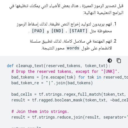
قبل تصدير الرموز المميزة ، هناك بعض الأشياء التي يمكنك تنظيفها في
البرامج التعليمية النهائية:
انهم يريدون لتوليد إخراج النص نظيفة، لذلك إسقاط الرموز
محفوظة مثل
[START]
،
[END]
و
[PAD]
.
انهم المهتمة في سلاسل كاملة، لذلك تطبيق سلسلة
الانضمام على طول
words
محور النتيجة.
def
 cleanup_text
(
reserved_tokens
,
 token_txt
):
# Drop the reserved tokens, except for "[UNK]".
  bad_tokens 
=
[
re
.
escape
(
tok
)
for
 tok 
in
 reserved_t
  bad_token_re 
=
"|"
.
join
(
bad_tokens
)
  bad_cells 
=
 tf
.
strings
.
regex_full_match
(
token_txt
,
  result 
=
 tf
.
ragged
.
boolean_mask
(
token_txt
,
~
bad_ce
# Join them into strings.
  result 
=
 tf
.
strings
.
reduce_join
(
result
,
 separator
=