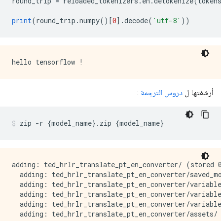
round_trip 
=
 reloaded_tokenizers
.
en
.
detokenize
(
token
print
(
round_trip
.
numpy
()[
0
].
decode
(
'utf-8'
))
أرشفتها ل
دروس الترجمة
:
zip 
-
r 
{
model_name
}.
zip 
{
model_name
}
adding: ted_hrlr_translate_pt_en_converter/ (stored 0
  adding: ted_hrlr_translate_pt_en_converter/saved_mo
  adding: ted_hrlr_translate_pt_en_converter/variable
  adding: ted_hrlr_translate_pt_en_converter/variable
  adding: ted_hrlr_translate_pt_en_converter/variable
  adding: ted_hrlr_translate_pt_en_converter/assets/ 