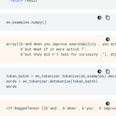
return
 result
en_examples
.
numpy
()
array([b'and when you improve searchability , you act
       b'but what if it were active ?',

token_batch 
=
 en_tokenizer
.
tokenize
(
en_examples
).
mer
words 
=
 en_tokenizer
.
detokenize
(
token_batch
)
words