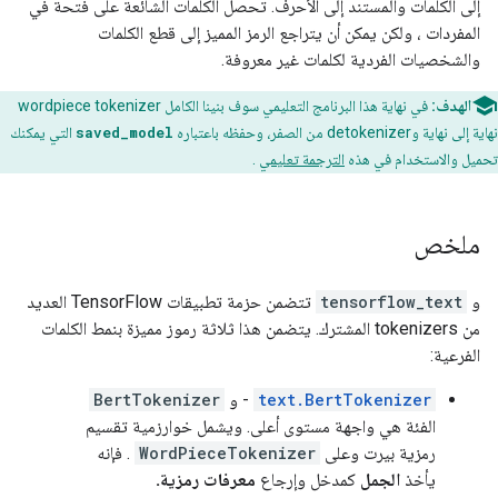
إلى الكلمات والمستند إلى الأحرف. تحصل الكلمات الشائعة على فتحة في
المفردات ، ولكن يمكن أن يتراجع الرمز المميز إلى قطع الكلمات
والشخصيات الفردية لكلمات غير معروفة.
الهدف:
في نهاية هذا البرنامج التعليمي سوف بنينا الكامل wordpiece tokenizer
نهاية إلى نهاية وdetokenizer من الصفر، وحفظه باعتباره
saved_model
التي يمكنك
تحميل والاستخدام في هذه
الترجمة تعليمي
.
ملخص
و
tensorflow_text
تتضمن حزمة تطبيقات TensorFlow العديد
من tokenizers المشترك. يتضمن هذا ثلاثة رموز مميزة بنمط الكلمات
الفرعية:
text.BertTokenizer
- و
BertTokenizer
الفئة هي واجهة مستوى أعلى. ويشمل خوارزمية تقسيم
رمزية بيرت وعلى
WordPieceTokenizer
. فإنه
يأخذ
الجمل
كمدخل وإرجاع
معرفات رمزية.