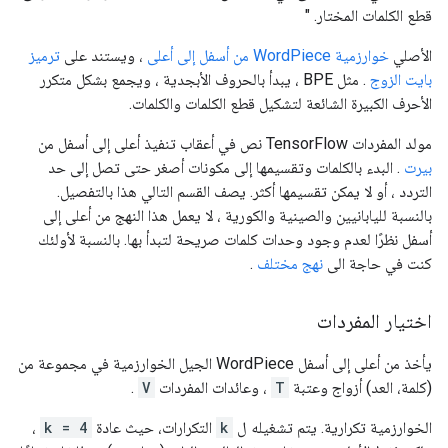
قطع الكلمات المختار. "
الأصلي
خوارزمية WordPiece من أسفل إلى أعلى
، ويستند على
ترميز
بايت الزوج
. مثل BPE ، يبدأ بالحروف الأبجدية ، ويجمع بشكل متكرر
الأحرف الكبيرة الشائعة لتشكيل قطع الكلمات والكلمات.
مولد المفردات TensorFlow نص في أعقاب تنفيذ أعلى إلى أسفل من
بيرت
. البدء بالكلمات وتقسيمها إلى مكونات أصغر حتى تصل إلى حد
التردد ، أو لا يمكن تقسيمها أكثر. يصف القسم التالي هذا بالتفصيل.
بالنسبة لليابانيين والصينية والكورية ، لا يعمل هذا النهج من أعلى إلى
أسفل نظرًا لعدم وجود وحدات كلمات صريحة لتبدأ بها. بالنسبة لأولئك
كنت في حاجة الى
نهج مختلف
.
اختيار المفردات
يأخذ من أعلى إلى أسفل WordPiece الجيل الخوارزمية في مجموعة من
(كلمة، العد) أزواج وعتبة
T
، وعائدات المفردات
V
.
الخوارزمية تكرارية. يتم تشغيله ل
k
التكرارات، حيث عادة
k = 4
،