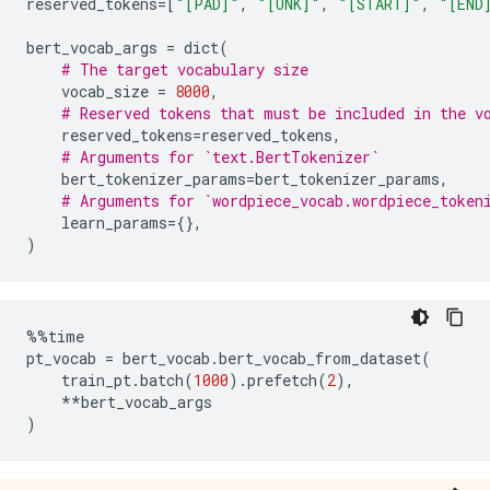
reserved_tokens
=[
"[PAD]"
,
"[UNK]"
,
"[START]"
,
"[END
bert_vocab_args 
=
 dict
(
# The target vocabulary size
    vocab_size 
=
8000
,
# Reserved tokens that must be included in the v
    reserved_tokens
=
reserved_tokens
,
# Arguments for `text.BertTokenizer`
    bert_tokenizer_params
=
bert_tokenizer_params
,
# Arguments for `wordpiece_vocab.wordpiece_token
    learn_params
={},
)
%%
time
pt_vocab 
=
 bert_vocab
.
bert_vocab_from_dataset
(
    train_pt
.
batch
(
1000
).
prefetch
(
2
),
**
bert_vocab_args
)