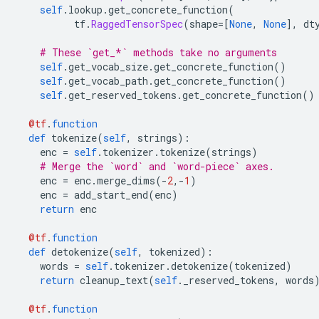
self
.
lookup
.
get_concrete_function
(
          tf
.
RaggedTensorSpec
(
shape
=[
None
,
None
],
 dt
# These `get_*` methods take no arguments
self
.
get_vocab_size
.
get_concrete_function
()
self
.
get_vocab_path
.
get_concrete_function
()
self
.
get_reserved_tokens
.
get_concrete_function
()
@tf
.
function
def
 tokenize
(
self
,
 strings
):
    enc 
=
self
.
tokenizer
.
tokenize
(
strings
)
# Merge the `word` and `word-piece` axes.
    enc 
=
 enc
.
merge_dims
(-
2
,-
1
)
    enc 
=
 add_start_end
(
enc
)
return
 enc
@tf
.
function
def
 detokenize
(
self
,
 tokenized
):
    words 
=
self
.
tokenizer
.
detokenize
(
tokenized
)
return
 cleanup_text
(
self
.
_reserved_tokens
,
 words
@tf
.
function