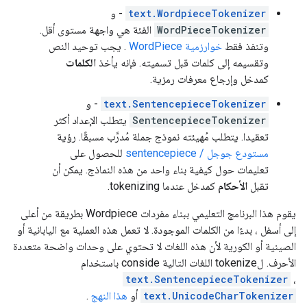
text.WordpieceTokenizer
- و
WordPieceTokenizer
الفئة هي واجهة مستوى أقل.
وتنفذ فقط
خوارزمية WordPiece
. يجب توحيد النص
وتقسيمه إلى كلمات قبل تسميته. فإنه يأخذ
الكلمات
كمدخل وإرجاع معرفات رمزية.
text.SentencepieceTokenizer
- و
SentencepieceTokenizer
يتطلب الإعداد أكثر
تعقيدا. يتطلب مُهيئته نموذج جملة مُدرَّب مسبقًا. رؤية
مستودع جوجل / sentencepiece
للحصول على
تعليمات حول كيفية بناء واحد من هذه النماذج. يمكن أن
تقبل
الأحكام
كمدخل عندما tokenizing.
يقوم هذا البرنامج التعليمي ببناء مفردات Wordpiece بطريقة من أعلى
إلى أسفل ، بدءًا من الكلمات الموجودة. لا تعمل هذه العملية مع اليابانية أو
الصينية أو الكورية لأن هذه اللغات لا تحتوي على وحدات واضحة متعددة
الأحرف. لtokenize اللغات التالية conside باستخدام
text.SentencepieceTokenizer
،
text.UnicodeCharTokenizer
أو
هذا النهج
.