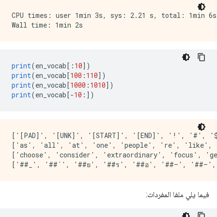
CPU times: user 1min 3s, sys: 2.21 s, total: 1min 6s

print
(
en_vocab
[:
10
])
print
(
en_vocab
[
100
:
110
])
print
(
en_vocab
[
1000
:
1010
])
print
(
en_vocab
[-
10
:])
['[PAD]', '[UNK]', '[START]', '[END]', '!', '#', '$
['as', 'all', 'at', 'one', 'people', 're', 'like', 
['choose', 'consider', 'extraordinary', 'focus', 'ge
فيما يلي ملفا المفردات: