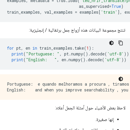
examples
,
 metadata 
=
 tfds
.
load
(
'ted_hrlr_translate/p
                               as_supervised
=
True
)
train_examples
,
 val_examples 
=
 examples
[
'train'
],
 ex
تنتج مجموعة البيانات هذه أزواج جمل برتغالية / إنجليزية:
for
 pt
,
 en 
in
 train_examples
.
take
(
1
):
print
(
"Portuguese: "
,
 pt
.
numpy
().
decode
(
'utf-8'
))
print
(
"English:   "
,
 en
.
numpy
().
decode
(
'utf-8'
))
Portuguese:  e quando melhoramos a procura , tiramos 
لاحظ بعض الأشياء حول أمثلة الجمل أعلاه:
إنها صغيرة.
توجد مسافات حول علامات الترقيم.