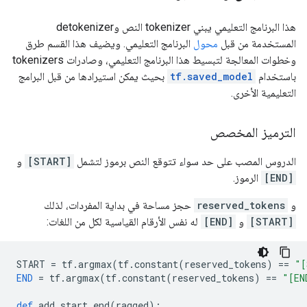
هذا البرنامج التعليمي يبني tokenizer النص وdetokenizer
المستخدمة من قبل
محول
البرنامج التعليمي. ويضيف هذا القسم طرق
وخطوات المعالجة لتبسيط هذا البرنامج التعليمي، وصادرات tokenizers
باستخدام
tf.saved_model
بحيث يمكن استيرادها من قبل البرامج
التعليمية الأخرى.
الترميز المخصص
الدروس المصب على حد سواء تتوقع النص برموز لتشمل
[START]
و
[END]
الرموز.
و
reserved_tokens
حجز مساحة في بداية المفردات، لذلك
[START]
و
[END]
له نفس الأرقام القياسية لكل من اللغات:
START 
=
 tf
.
argmax
(
tf
.
constant
(
reserved_tokens
)
==
"[
END
=
 tf
.
argmax
(
tf
.
constant
(
reserved_tokens
)
==
"[EN
def
 add_start_end
(
ragged
):