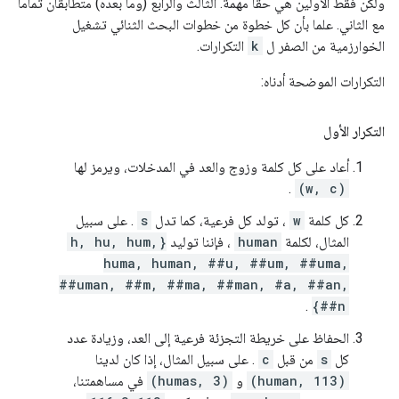
ولكن فقط الأولين هي حقا مهمة. الثالث والرابع (وما بعده) متطابقان تمامًا
مع الثاني. علما بأن كل خطوة من خطوات البحث الثنائي تشغيل
الخوارزمية من الصفر ل
k
التكرارات.
التكرارات الموضحة أدناه:
التكرار الأول
أعاد على كل كلمة وزوج والعد في المدخلات، ويرمز لها
.
(w, c)
كل كلمة
w
، تولد كل فرعية، كما تدل
s
. على سبيل
المثال، لكلمة
human
، فإننا توليد
{h, hu, hum,
huma, human, ##u, ##um, ##uma,
##uman, ##m, ##ma, ##man, #a, ##an,
.
##n}
الحفاظ على خريطة التجزئة فرعية إلى العد، وزيادة عدد
كل
s
من قبل
c
. على سبيل المثال، إذا كان لدينا
(human, 113)
و
(humas, 3)
في مساهمتنا،