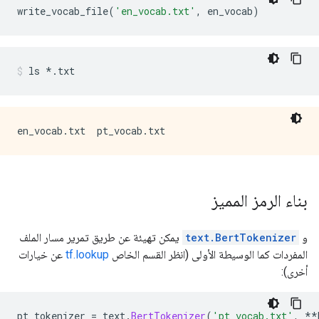
write_vocab_file
(
'en_vocab.txt'
,
 en_vocab
)
ls 
*.
txt
بناء الرمز المميز
و
text.BertTokenizer
يمكن تهيئة عن طريق تمرير مسار الملف
المفردات كما الوسيطة الأولى (انظر القسم الخاص
tf.lookup
عن خيارات
أخرى):
pt_tokenizer 
=
 text
.
BertTokenizer
(
'pt_vocab.txt'
,
**