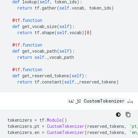
def
 lookup
(
self
,
 token_ids
):
return
 tf
.
gather
(
self
.
vocab
,
 token_ids
)
@tf
.
function
def
 get_vocab_size
(
self
):
return
 tf
.
shape
(
self
.
vocab
)[
0
]
@tf
.
function
def
 get_vocab_path
(
self
):
return
self
.
_vocab_path
@tf
.
function
def
 get_reserved_tokens
(
self
):
return
 tf
.
constant
(
self
.
_reserved_tokens
)
بناء
CustomTokenizer
لكل لغة:
tokenizers 
=
 tf
.
Module
()
tokenizers
.
pt 
=
CustomTokenizer
(
reserved_tokens
,
'pt
tokenizers
.
en 
=
CustomTokenizer
(
reserved_tokens
,
'en