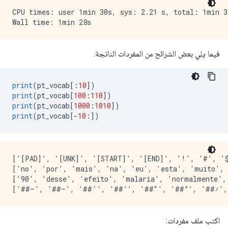
CPU times: user 1min 30s, sys: 2.21 s, total: 1min 32
فيما يلي بعض الشرائح من المفردات الناتجة.
print
(
pt_vocab
[:
10
])
print
(
pt_vocab
[
100
:
110
])
print
(
pt_vocab
[
1000
:
1010
])
print
(
pt_vocab
[-
10
:])
['[PAD]', '[UNK]', '[START]', '[END]', '!', '#', '$
['no', 'por', 'mais', 'na', 'eu', 'esta', 'muito', 
['90', 'desse', 'efeito', 'malaria', 'normalmente',
اكتب ملف مفردات: