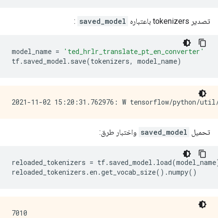
تصدير tokenizers باعتباره
saved_model
:
model_name 
=
'ted_hrlr_translate_pt_en_converter'
tf
.
saved_model
.
save
(
tokenizers
,
 model_name
)
تحميل
saved_model
واختبار طرق:
reloaded_tokenizers 
=
 tf
.
saved_model
.
load
(
model_name
reloaded_tokenizers
.
en
.
get_vocab_size
().
numpy
()