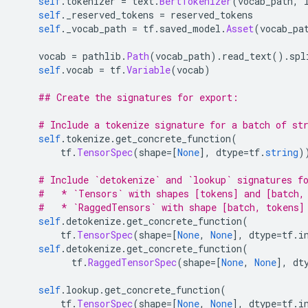
self
.
tokenizer 
=
 text
.
BertTokenizer
(
vocab_path
,
 
self
.
_reserved_tokens 
=
 reserved_tokens
self
.
_vocab_path 
=
 tf
.
saved_model
.
Asset
(
vocab_pa
    vocab 
=
 pathlib
.
Path
(
vocab_path
).
read_text
().
spl
self
.
vocab 
=
 tf
.
Variable
(
vocab
)
## Create the signatures for export:   
# Include a tokenize signature for a batch of st
self
.
tokenize
.
get_concrete_function
(
        tf
.
TensorSpec
(
shape
=[
None
],
 dtype
=
tf
.
string
)
# Include `detokenize` and `lookup` signatures f
#   * `Tensors` with shapes [tokens] and [batch,
#   * `RaggedTensors` with shape [batch, tokens]
self
.
detokenize
.
get_concrete_function
(
        tf
.
TensorSpec
(
shape
=[
None
,
None
],
 dtype
=
tf
.
i
self
.
detokenize
.
get_concrete_function
(
          tf
.
RaggedTensorSpec
(
shape
=[
None
,
None
],
 dt
self
.
lookup
.
get_concrete_function
(
        tf
.
TensorSpec
(
shape
=[
None
,
None
],
 dtype
=
tf
.
i