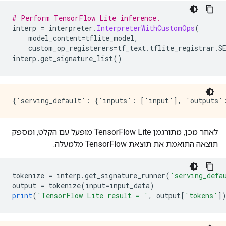
# Perform TensorFlow Lite inference.
interp 
=
 interpreter
.
InterpreterWithCustomOps
(
    model_content
=
tflite_model
,
    custom_op_registerers
=
tf_text
.
tflite_registrar
.
S
interp
.
get_signature_list
()
לאחר מכן, מתורגמן TensorFlow Lite מופעל עם הקלט, ומספק
תוצאה התואמת את תוצאת TensorFlow מלמעלה.
tokenize 
=
 interp
.
get_signature_runner
(
'serving_defa
output 
=
 tokenize
(
input
=
input_data
)
print
(
'TensorFlow Lite result = '
,
 output
[
'tokens'
]