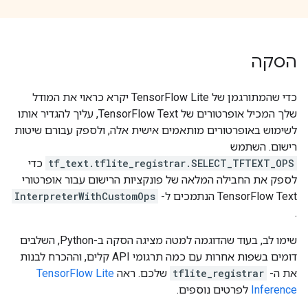
הסקה
כדי שהמתורגמן של TensorFlow Lite יקרא כראוי את המודל
שלך המכיל אופרטורים של TensorFlow Text, עליך להגדיר אותו
לשימוש באופרטורים מותאמים אישית אלה, ולספק עבורם שיטות
רישום. השתמש
tf_text.tflite_registrar.SELECT_TFTEXT_OPS
כדי
לספק את החבילה המלאה של פונקציות הרישום עבור אופרטורי
TensorFlow Text הנתמכים ל-
InterpreterWithCustomOps
.
שימו לב, בעוד שהדוגמה למטה מציגה הסקה ב-Python, השלבים
דומים בשפות אחרות עם כמה תרגומי API קלים, וההכרח לבנות
את ה-
tflite_registrar
שלכם. ראה
TensorFlow Lite
Inference
לפרטים נוספים.