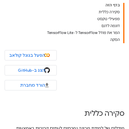
בדף הזה
סקירה כללית
מפעילי טקסט
דוגמה לדגם
המר את מודל TensorFlow ל- TensorFlow Lite
הסקה
הפעל בגוגל קולאב
הצג ב-GitHub
הורד מחברת
סקירה כללית
מודלים של למידת מכונה נפרסים לעתים קרובות באמצעות