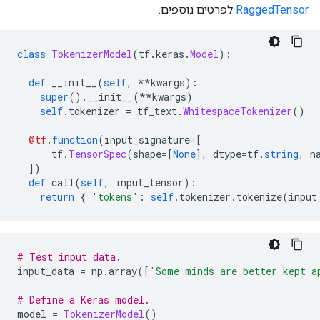
RaggedTensor
לפרטים נוספים.
class
TokenizerModel
(
tf
.
keras
.
Model
):
def
 __init__
(
self
,
**
kwargs
):
super
().
__init__
(**
kwargs
)
self
.
tokenizer 
=
 tf_text
.
WhitespaceTokenizer
()
@tf
.
function
(
input_signature
=[
      tf
.
TensorSpec
(
shape
=[
None
],
 dtype
=
tf
.
string
,
 n
])
def
 call
(
self
,
 input_tensor
):
return
{
'tokens'
:
self
.
tokenizer
.
tokenize
(
input
# Test input data.
input_data 
=
 np
.
array
([
'Some minds are better kept a
# Define a Keras model.
model 
=
TokenizerModel
()