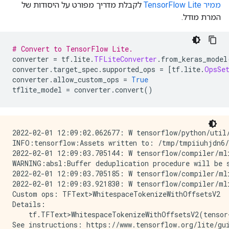
ממיר TensorFlow Lite
לקבלת מדריך מפורט על היסודות של
המרת מודל.
# Convert to TensorFlow Lite.
converter 
=
 tf
.
lite
.
TFLiteConverter
.
from_keras_model
converter
.
target_spec
.
supported_ops 
=
[
tf
.
lite
.
OpsSe
converter
.
allow_custom_ops 
=
True
tflite_model 
=
 converter
.
convert
()
2022-02-01 12:09:02.062677: W tensorflow/python/util/
INFO:tensorflow:Assets written to: /tmp/tmpiiuhjdn6/a
2022-02-01 12:09:03.705144: W tensorflow/compiler/mli
WARNING:absl:Buffer deduplication procedure will be s
2022-02-01 12:09:03.705185: W tensorflow/compiler/mli
2022-02-01 12:09:03.921830: W tensorflow/compiler/ml
Custom ops: TFText>WhitespaceTokenizeWithOffsetsV2

Details:

    tf.TFText>WhitespaceTokenizeWithOffsetsV2(tensor