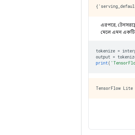
এরপরে, টেনসরফ্ল
মেলে এমন একটি
tokenize 
=
 inter
output 
=
 tokeniz
print
(
'TensorFl