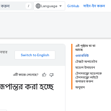
/
GitHub
সাইন-ইন করুন
এই পৃষ্ঠায় যা যা
আছে
যবহার
ওভারভিউ
টেক্সট অপারেটর
মডেল উদাহরণ
টেনসরফ্লো মডেলকে
এটি কাজে লেগেছে?
টেনসরফ্লো লাইটে
রূপান্তর করুন
ূপান্তর করা হচ্ছে
অনুমান