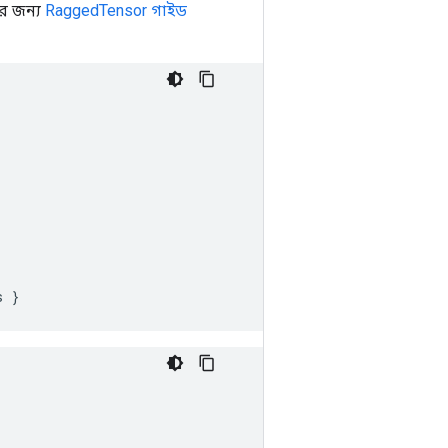
র জন্য
RaggedTensor গাইড
s 
}