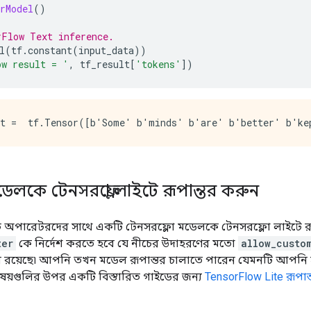
rModel
()
rFlow Text inference.
l
(
tf
.
constant
(
input_data
))
ow result = '
,
 tf_result
[
'tokens'
])
মডেলকে টেনসরফ্লো লাইটে রূপান্তর করুন
সট অপারেটরদের সাথে একটি টেনসরফ্লো মডেলকে টেনসরফ্লো লাইটে র
ter
কে নির্দেশ করতে হবে যে নীচের উদাহরণের মতো
allow_custo
 রয়েছে৷ আপনি তখন মডেল রূপান্তর চালাতে পারেন যেমনটি আপন
বিষয়গুলির উপর একটি বিস্তারিত গাইডের জন্য
TensorFlow Lite রূপান