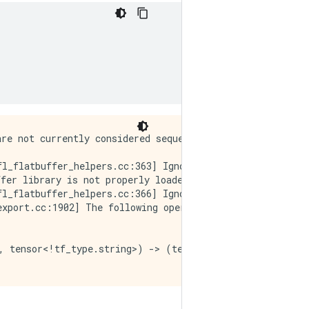
re not currently considered sequences, but this may chan
l_flatbuffer_helpers.cc:363] Ignored output_format.

fer library is not properly loaded

l_flatbuffer_helpers.cc:366] Ignored drop_control_depend
export.cc:1902] The following operation(s) need TFLite c
, tensor<!tf_type.string>) -> (tensor<?x!tf_type.string>