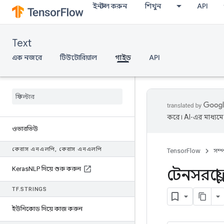
ইনস্টল করুন
শিখুন
API
Text
এক নজরে
টিউটোরিয়াল
গাইড
API
করে। AI-এর মাধ্যম
ওভারভিউ
কেরাস এনএলপি
,
কেরাস এনএলপি
TensorFlow
সম্
Keras
NLP দিয়ে শুরু করুন
টেনসরফ্ল
TF
.
STRINGS
ইউনিকোড দিয়ে কাজ করুন