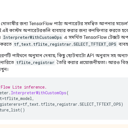
e দোভাষীর জন্য TensorFlow পাঠ্য অপারেটর সমন্বিত আপনার মডেলট
এই কাস্টম অপারেটরগুলি ব্যবহার করার জন্য কনফিগার করতে হবে এ
।
InterpreterWithCustomOps
এ সমর্থিত TensorFlow টেক্সট অপ
দান করতে
tf_text.tflite_registrar.SELECT_TFTEXT_OPS
ব্যব
 উদাহরণটি পাইথনে অনুমান দেখায়, কিছু ছোটখাটো API অনুবাদ সহ অন্য
ইনারিতে
tflite_registrar
তৈরি করার প্রয়োজনীয়তা। আরও বিস্
খুন।
rFlow Lite inference.
eter
.
InterpreterWithCustomOps
(
t
=
tflite_model
,
gisterers
=
tf_text
.
tflite_registrar
.
SELECT_TFTEXT_OPS
)
ture_list
()