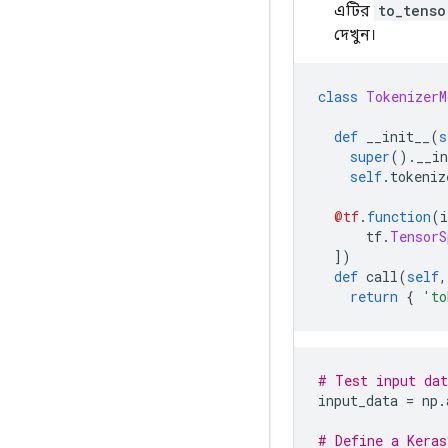
এটির
to_tenso
দেখুন।
class
TokenizerM
def
 __init__
(
s
super
().
__in
self
.
tokeniz
@tf
.
function
(
i
      tf
.
TensorS
])
def
 call
(
self
,
return
{
'to
# Test input dat
input_data 
=
 np
.
# Define a Keras