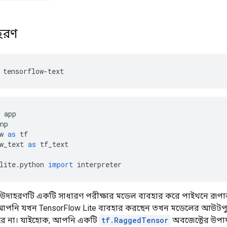
হরণ
 tensorflow
-
text
 app
np
w 
as
 tf
w_text 
as
 tf_text
lite
.
python 
import
 interpreter
দাহরণটি একটি সাধারণ পরীক্ষার মডেল ব্যবহার করে পাইথনে রূপান্তর প্
 আপনি যখন TensorFlow Lite ব্যবহার করছেন তখন মডেলের আউটপ
ারে না। যাইহোক, আপনি একটি
tf.RaggedTensor
অবজেক্টের উপাদ