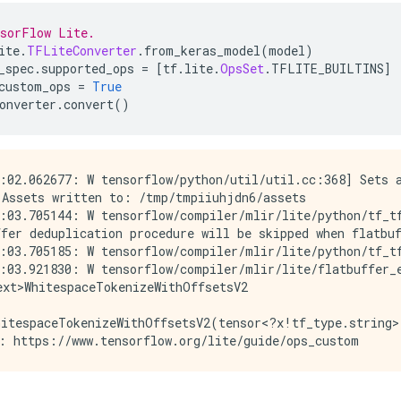
nsorFlow Lite.
ite
.
TFLiteConverter
.
from_keras_model
(
model
)
_spec
.
supported_ops 
=
[
tf
.
lite
.
OpsSet
.
TFLITE_BUILTINS
]
custom_ops 
=
True
onverter
.
convert
()
:02.062677: W tensorflow/python/util/util.cc:368] Sets a
Assets written to: /tmp/tmpiiuhjdn6/assets

:03.705144: W tensorflow/compiler/mlir/lite/python/tf_tf
fer deduplication procedure will be skipped when flatbuf
:03.705185: W tensorflow/compiler/mlir/lite/python/tf_tf
:03.921830: W tensorflow/compiler/mlir/lite/flatbuffer_
xt>WhitespaceTokenizeWithOffsetsV2

itespaceTokenizeWithOffsetsV2(tensor<?x!tf_type.string>