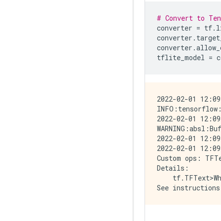
# Convert to Te
converter 
=
 tf
.
l
converter
.
target
converter
.
allow_
tflite_model 
=
 c
2022-02-01 12:09
INFO:tensorflow:
2022-02-01 12:09
WARNING:absl:Buf
2022-02-01 12:09
2022-02-01 12:09
Custom ops: TFTe
Details:

    tf.TFText>Wh