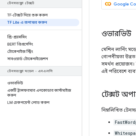
Google Co
টেনসরফ্লো টেক্সট
TF-টেক্সট দিয়ে শুরু করুন
TF Lite এ রূপান্তর করুন
ওভারভিউ
প্রি-প্রসেসিং
BERT প্রিপ্রসেসিং
মেশিন লার্নিং ম
টোকেনাইজ স্ট্রিং
গোপনীয়তা উন্নত 
সাবওয়ার্ড টোকেনাইজেশন
সমর্থন প্রয়োজন।
এই পরিবেশে ব্যব
টেনসরফ্লো মডেল - এনএলপি
ওভারভিউ
একটি ট্রান্সফরমার এনকোডার কাস্টমাইজ
টেক্সট অপ
করুন
LM চেকপয়েন্ট লোড করুন
নিম্নলিখিত টেনস
FastWord
Whitesp