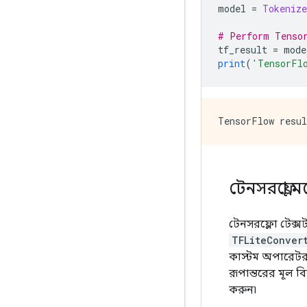
model 
=
Tokenize
# Perform Tenso
tf_result 
=
 mode
print
(
'TensorFl
টেনসরফ্লো 
টেনসরফ্লো টেক্
TFLiteConver
কাস্টম অপারেটর
রূপান্তরের মূল 
করুন৷