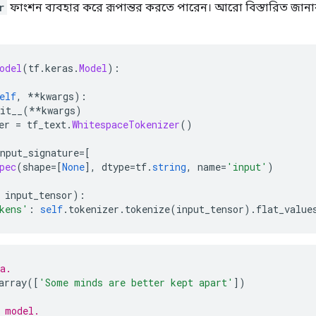
r
ফাংশন ব্যবহার করে রূপান্তর করতে পারেন। আরো বিস্তারিত জানা
odel
(
tf
.
keras
.
Model
):
elf
,
**
kwargs
):
it__
(**
kwargs
)
er 
=
 tf_text
.
WhitespaceTokenizer
()
nput_signature
=[
pec
(
shape
=[
None
],
 dtype
=
tf
.
string
,
 name
=
'input'
)
 input_tensor
):
kens'
:
self
.
tokenizer
.
tokenize
(
input_tensor
).
flat_value
a.
array
([
'Some minds are better kept apart'
])
 model.