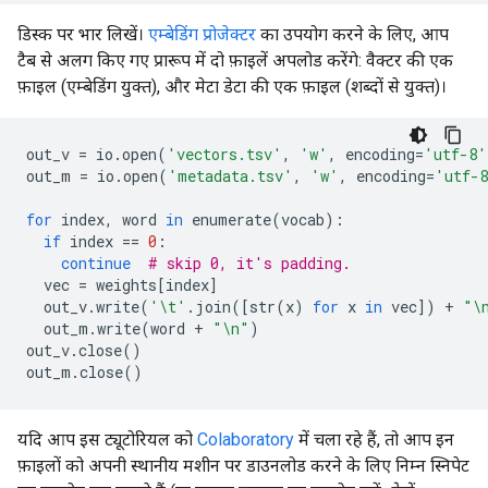
डिस्क पर भार लिखें।
एम्बेडिंग प्रोजेक्टर
का उपयोग करने के लिए, आप
टैब से अलग किए गए प्रारूप में दो फ़ाइलें अपलोड करेंगे: वैक्टर की एक
फ़ाइल (एम्बेडिंग युक्त), और मेटा डेटा की एक फ़ाइल (शब्दों से युक्त)।
out_v 
=
 io
.
open
(
'vectors.tsv'
,
'w'
,
 encoding
=
'utf-8'
out_m 
=
 io
.
open
(
'metadata.tsv'
,
'w'
,
 encoding
=
'utf-
for
 index
,
 word 
in
 enumerate
(
vocab
):
if
 index 
==
0
:
continue
# skip 0, it's padding.
  vec 
=
 weights
[
index
]
  out_v
.
write
(
'\t'
.
join
([
str
(
x
)
for
 x 
in
 vec
])
+
"\
  out_m
.
write
(
word 
+
"\n"
)
out_v
.
close
()
out_m
.
close
()
यदि आप इस ट्यूटोरियल को
Colaboratory
में चला रहे हैं, तो आप इन
फ़ाइलों को अपनी स्थानीय मशीन पर डाउनलोड करने के लिए निम्न स्निपेट