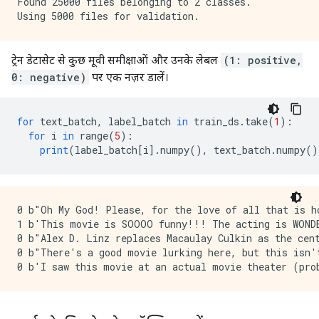
Found 25000 files belonging to 2 classes.

ट्रेन डेटासेट से कुछ मूवी समीक्षाओं और उनके लेबल
(1: positive,
0: negative)
पर एक नज़र डालें।
for
 text_batch
,
 label_batch 
in
 train_ds
.
take
(
1
):
for
 i 
in
 range
(
5
):
print
(
label_batch
[
i
].
numpy
(),
 text_batch
.
numpy
()
0 b"Oh My God! Please, for the love of all that is h
1 b'This movie is SOOOO funny!!! The acting is WONDE
0 b"Alex D. Linz replaces Macaulay Culkin as the cen
0 b"There's a good movie lurking here, but this isn'