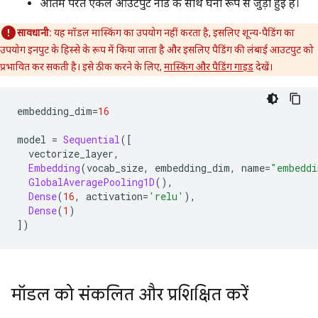
अंतिम परत एकल आउटपुट नोड के साथ घनी रूप से जुड़ी हुई है।
सावधानी:
यह मॉडल मास्किंग का उपयोग नहीं करता है, इसलिए शून्य-पैडिंग का
उपयोग इनपुट के हिस्से के रूप में किया जाता है और इसलिए पैडिंग की लंबाई आउटपुट को
प्रभावित कर सकती है। इसे ठीक करने के लिए,
मास्किंग और पैडिंग गाइड
देखें।
embedding_dim
=
16
model 
=
Sequential
([
  vectorize_layer
,
Embedding
(
vocab_size
,
 embedding_dim
,
 name
=
"embeddi
GlobalAveragePooling1D
(),
Dense
(
16
,
 activation
=
'relu'
),
Dense
(
1
)
])
मॉडल को संकलित और प्रशिक्षित करें