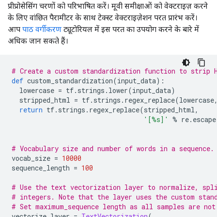
प्रीप्रोसेसिंग चरणों को परिभाषित करें। मूवी समीक्षाओं को वेक्टराइज़ करने
के लिए वांछित पैरामीटर के साथ टेक्स्ट वेक्टराइज़ेशन परत प्रारंभ करें।
आप
पाठ वर्गीकरण
ट्यूटोरियल में इस परत का उपयोग करने के बारे में
अधिक जान सकते हैं।
# Create a custom standardization function to strip 
def
 custom_standardization
(
input_data
):
  lowercase 
=
 tf
.
strings
.
lower
(
input_data
)
  stripped_html 
=
 tf
.
strings
.
regex_replace
(
lowercase
return
 tf
.
strings
.
regex_replace
(
stripped_html
,
'[%s]'
%
 re
.
escape
# Vocabulary size and number of words in a sequence.
vocab_size 
=
10000
sequence_length 
=
100
# Use the text vectorization layer to normalize, spl
# integers. Note that the layer uses the custom stan
# Set maximum_sequence length as all samples are not
vectorize_layer 
=
TextVectorization
(