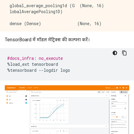
 global_average_pooling1d (G  (None, 16)             
 lobalAveragePooling1D)                              
 dense (Dense)               (None, 16)              
 dense_1 (Dense)             (None, 1)               
TensorBoard में मॉडल मेट्रिक्स की कल्पना करें।
=====================================================
Total params: 160,289

#docs_infra: no_execute
Trainable params: 160,289

%
load_ext tensorboard
Non-trainable params: 0

%
tensorboard 
--
logdir logs