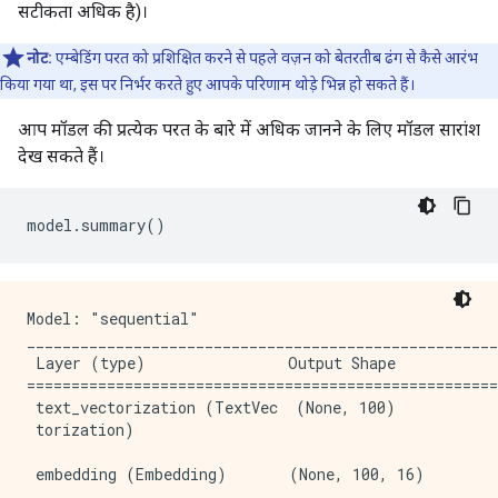
20/20 [==============================] - 1s 59ms/step
सटीकता अधिक है)।
Epoch 10/15

20/20 [==============================] - 1s 59ms/step
नोट:
एम्बेडिंग परत को प्रशिक्षित करने से पहले वज़न को बेतरतीब ढंग से कैसे आरंभ
Epoch 11/15

किया गया था, इस पर निर्भर करते हुए आपके परिणाम थोड़े भिन्न हो सकते हैं।
20/20 [==============================] - 1s 59ms/step
Epoch 12/15

आप मॉडल की प्रत्येक परत के बारे में अधिक जानने के लिए मॉडल सारांश
20/20 [==============================] - 1s 58ms/step
देख सकते हैं।
Epoch 13/15

20/20 [==============================] - 1s 59ms/step
Epoch 14/15

model
.
summary
()
20/20 [==============================] - 1s 61ms/step
Epoch 15/15

20/20 [==============================] - 1s 58ms/step
Model: "sequential"

_____________________________________________________
 Layer (type)                Output Shape            
=====================================================
 text_vectorization (TextVec  (None, 100)            
 torization)                                         
 embedding (Embedding)       (None, 100, 16)         