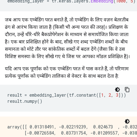
embedding_layer 
=
 tf
.
keras
.
layers
.
Embedding
(
1000
,
5
)
जब आप एक एम्बेडिंग परत बनाते हैं, तो एम्बेडिंग के लिए वज़न बेतरतीब
ढंग से आरंभ किया जाता है (किसी भी अन्य परत की तरह)। प्रशिक्षण के
दौरान, उन्हें धीरे-धीरे बैकप्रोपेगेशन के माध्यम से समायोजित किया जाता
है। एक बार प्रशिक्षित होने के बाद, सीखे गए शब्द एम्बेडिंग शब्दों के बीच
समानता को मोटे तौर पर सांकेतिक शब्दों में बदल देंगे (जैसा कि वे उस
विशिष्ट समस्या के लिए सीखे गए थे जिस पर आपका मॉडल प्रशिक्षित है)।
यदि आप एक पूर्णांक को एक एम्बेडिंग परत में पास करते हैं, तो परिणाम
प्रत्येक पूर्णांक को एम्बेडिंग तालिका से वेक्टर के साथ बदल देता है:
result 
=
 embedding_layer
(
tf
.
constant
([
1
,
2
,
3
]))
result
.
numpy
()
array([[ 0.01318491, -0.02219239,  0.024673  , -0.032
       [-0.00726584,  0.03731754, -0.01209557, -0.038