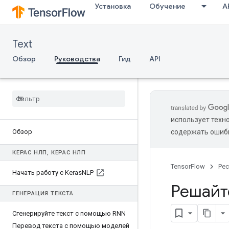
Установка
Обучение
A
Text
Обзор
Руководства
Гид
API
использует техн
Обзор
содержать ошиб
КЕРАС НЛП
,
КЕРАС НЛП
TensorFlow
Ре
Начать работу с Keras
NLP
Решайт
ГЕНЕРАЦИЯ ТЕКСТА
Сгенерируйте текст с помощью RNN
Перевод текста с помощью моделей