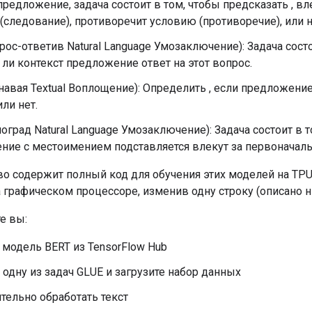
предложение, задача состоит в том, чтобы предсказать , в
(следование), противоречит условию (противоречие), или н
рос-ответив Natural Language Умозаключение): Задача состо
ли контекст предложение ответ на этот вопрос.
навая Textual Воплощение): Определить , если предложени
или нет.
оград Natural Language Умозаключение): Задача состоит в т
ние с местоимением подставляется влекут за первонача
во содержит полный код для обучения этих моделей на TPU
а графическом процессоре, изменив одну строку (описано н
е вы:
 модель BERT из TensorFlow Hub
одну из задач GLUE и загрузите набор данных
тельно обработать текст