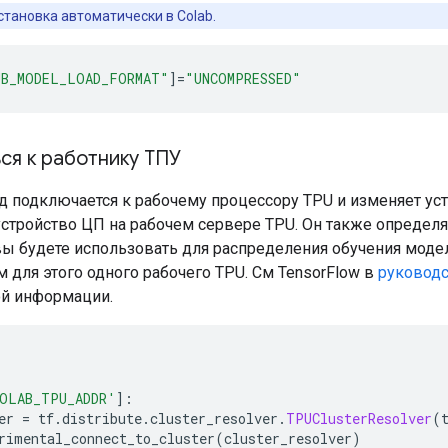
становка автоматически в Colab.
UB_MODEL_LOAD_FORMAT"
]=
"UNCOMPRESSED"
ся к работнику ТПУ
 подключается к рабочему процессору TPU и изменяет ус
 устройство ЦП на рабочем сервере TPU. Он также определ
вы будете использовать для распределения обучения моде
 для этого одного рабочего TPU. См TensorFlow в
руковод
й информации.
OLAB_TPU_ADDR'
]:
er 
=
 tf
.
distribute
.
cluster_resolver
.
TPUClusterResolver
(
rimental_connect_to_cluster
(
cluster_resolver
)