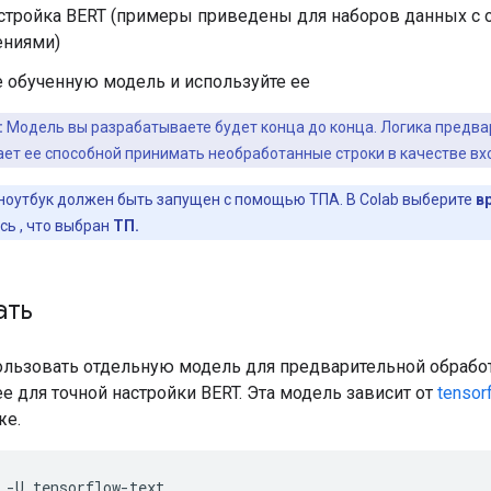
астройка BERT (примеры приведены для наборов данных с
ниями)
е обученную модель и используйте ее
:
Модель вы разрабатываете будет конца до конца. Логика предва
ает ее способной принимать необработанные строки в качестве вх
ноутбук должен быть запущен
с
помощью ТПА. В Colab выберите
в
сь
,
что выбран
ТП.
ать
ользовать отдельную модель для предварительной обработ
е для точной настройки BERT. Эта модель зависит от
tensor
же.
 
-
U tensorflow
-
text