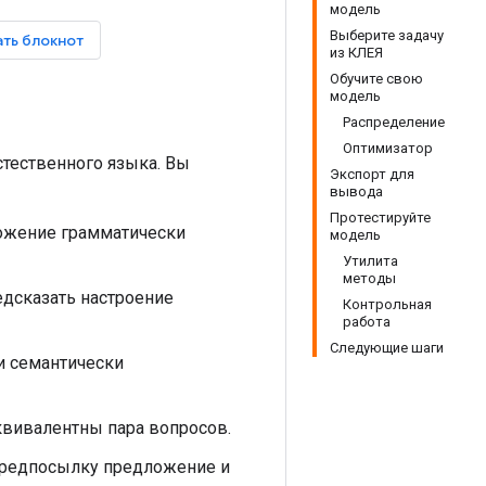
модель
Выберите задачу
ть блокнот
из КЛЕЯ
Обучите свою
модель
Распределение
Оптимизатор
тественного языка. Вы
Экспорт для
вывода
Протестируйте
ложение грамматически
модель
Утилита
методы
редсказать настроение
Контрольная
работа
Следующие шаги
ли семантически
эквивалентны пара вопросов.
 Предпосылку предложение и