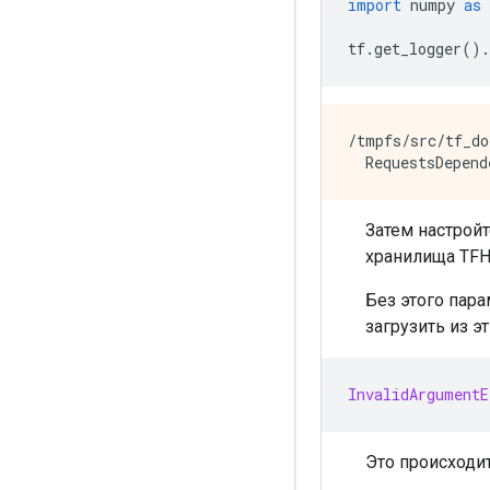
import
 numpy 
as
 
tf
.
get_logger
().
/tmpfs/src/tf_do
Затем настрой
хранилища TFH
Без этого пар
загрузить из 
InvalidArgumentE
Это происходит