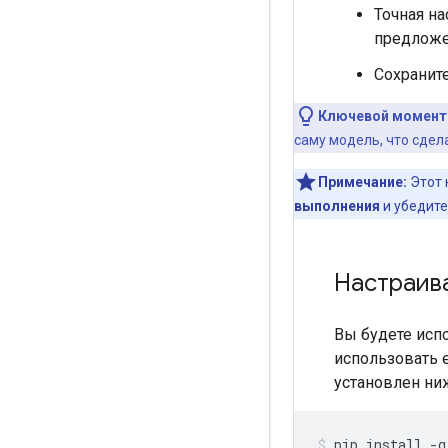
Точная н
предложе
Сохранит
Ключевой момент
саму модель, что сдел
Примечание:
Этот 
выполнения
и убедите
Настраив
Вы будете исп
использовать е
установлен ни
pip install 
-
q