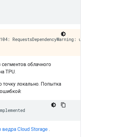
:104: RequestsDependencyWarning: urllib3 (1.26.7) or cha
з сегментов облачного
на TPU.
ю точку локально. Попытка
 ошибкой:
implemented
 ведра Cloud Storage
.