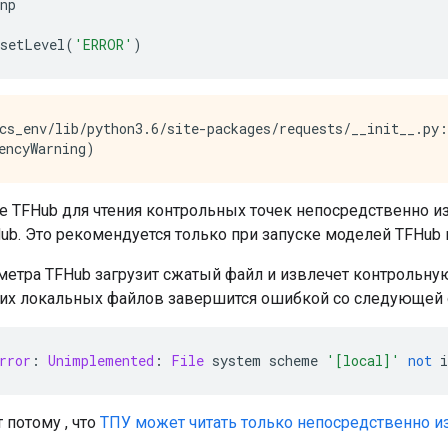
np
setLevel
(
'ERROR'
)
cs_env/lib/python3.6/site-packages/requests/__init__.py
те TFHub для чтения контрольных точек непосредственно и
ub. Это рекомендуется только при запуске моделей TFHub 
аметра TFHub загрузит сжатый файл и извлечет контрольну
этих локальных файлов завершится ошибкой со следующей
rror
:
Unimplemented
:
File
 system scheme 
'[local]'
not
 
 потому , что
ТПУ может читать только непосредственно из