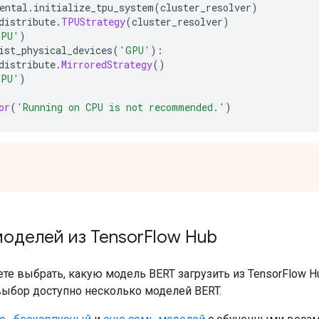
ental
.
initialize_tpu_system
(
cluster_resolver
)
distribute
.
TPUStrategy
(
cluster_resolver
)
TPU'
)
ist_physical_devices
(
'GPU'
):
distribute
.
MirroredStrategy
()
GPU'
)
or
(
'Running on CPU is not recommended.'
)
моделей из Tensor
Flow Hub
те выбрать, какую модель BERT загрузить из TensorFlow 
 выбор доступно несколько моделей BERT.