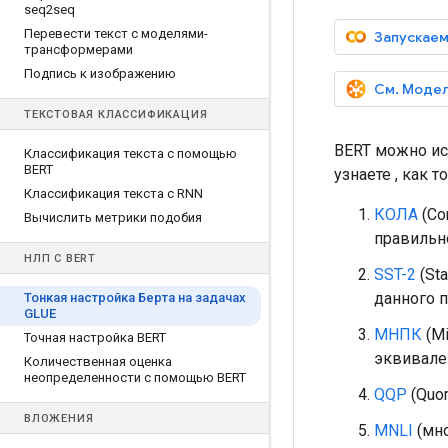
seq2seq
Перевести текст с моделями-
Запускаем
трансформерами
Подпись к изображению
См. Модел
ТЕКСТОВАЯ КЛАССИФИКАЦИЯ
BERT можно ис
Классификация текста с помощью
BERT
узнаете , как 
Классификация текста с RNN
КОЛА
(Co
Вычислить метрики подобия
правильн
НЛП С BERT
SST-2
(Sta
данного 
Тонкая настройка Берта на задачах
GLUE
МНПК
(Mi
Точная настройка BERT
эквивале
Количественная оценка
неопределенности с помощью BERT
QQP
(Quor
ВЛОЖЕНИЯ
MNLI
(мно