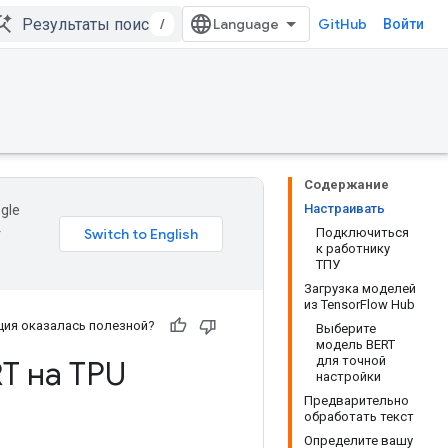
/
GitHub
Войти
Содержание
Настраивать
gle
Подключиться
т
к работнику
ТПУ
Загрузка моделей
из TensorFlow Hub
ия оказалась полезной?
Выберите
модель BERT
для точной
T на TPU
настройки
Предварительно
обработать текст
Определите вашу