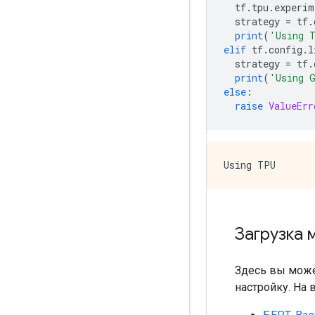
  tf
.
tpu
.
experim
  strategy 
=
 tf
.
print
(
'Using 
elif
 tf
.
config
.
l
  strategy 
=
 tf
.
print
(
'Using 
else
:
raise
ValueErr
Загрузка 
Здесь вы може
настройку. На