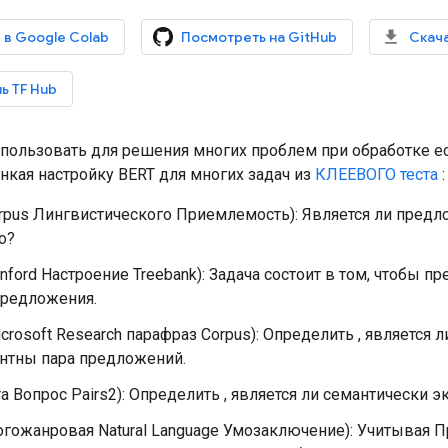
 в Google Colab
Посмотреть на GitHub
Скача
ь TF Hub
пользовать для решения многих проблем при обработке ес
тонкая настройку BERT для многих задач из
КЛЕЕВОГО теста
:
rpus Лингвистического Приемлемость): Является ли пред
о?
nford Настроение Treebank): Задача состоит в том, чтобы п
предложения.
crosoft Research парафраз Corpus): Определить , является 
нтны пара предложений.
a Вопрос Pairs2): Определить , является ли семантически 
гожанровая Natural Language Умозаключение): Учитывая