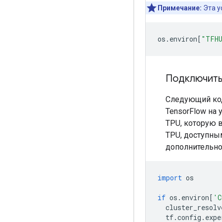
Примечание:
Эта у
os
.
environ
[
"TFH
Подключить
Следующий код
TensorFlow на
TPU, которую 
TPU, доступным
дополнительно
import
 os
if
 os
.
environ
[
'C
  cluster_resolv
  tf
.
config
.
expe