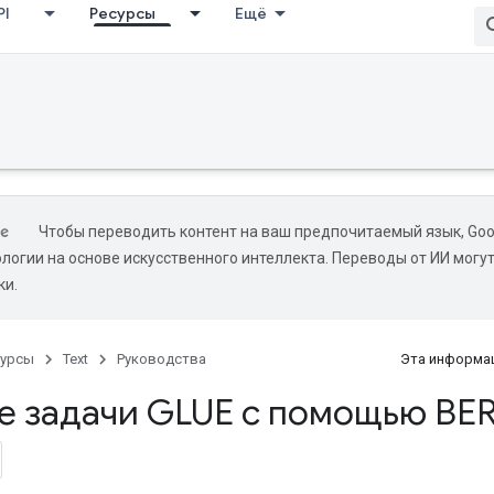
PI
Ресурсы
Ещё
Чтобы переводить контент на ваш предпочитаемый язык, Goo
ологии на основе искусственного интеллекта. Переводы от ИИ могу
ки.
сурсы
Text
Руководства
Эта информац
е задачи GLUE с помощью BER