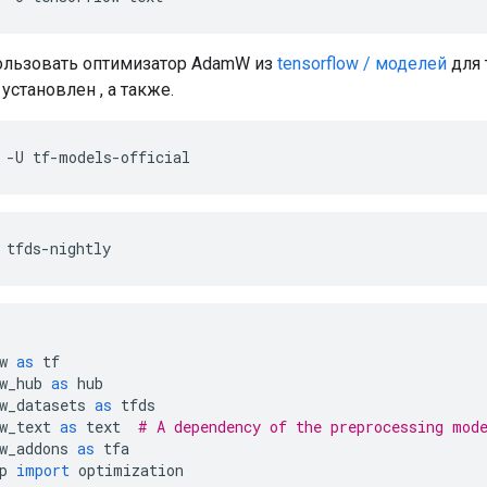
ользовать оптимизатор AdamW из
tensorflow / моделей
для 
установлен , а также.
 
-
U tf
-
models
-
official
 tfds
-
nightly
w 
as
 tf
w_hub 
as
 hub
w_datasets 
as
 tfds
w_text 
as
 text  
# A dependency of the preprocessing mod
w_addons 
as
 tfa
p 
import
 optimization