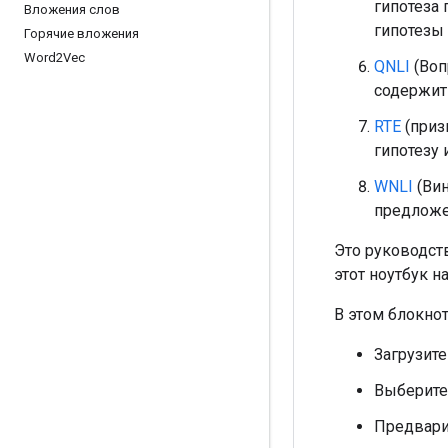
гипотеза 
Вложения слов
гипотезы 
Горячие вложения
Word2Vec
QNLI
(Воп
содержит 
RTE
(приз
гипотезу 
WNLI
(Вин
предложе
Это руководст
этот ноутбук н
В этом блокнот
Загрузите
Выберите 
Предвари