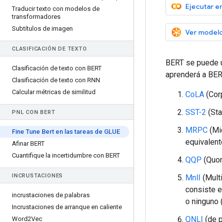
Ejecutar e
Traducir texto con modelos de
transformadores
Subtítulos de imagen
Ver modelo
CLASIFICACIÓN DE TEXTO
BERT se puede u
Clasificación de texto con BERT
aprenderá a BER
Clasificación de texto con RNN
Calcular métricas de similitud
CoLA
(Corp
SST-2
(Sta
PNL CON BERT
MRPC
(Mi
Fine Tune Bert en las tareas de GLUE
equivalent
Afinar BERT
Cuantifique la incertidumbre con BERT
QQP
(Quor
INCRUSTACIONES
MnlI
(Multi
consiste en
incrustaciones de palabras
o ninguno 
Incrustaciones de arranque en caliente
QNLI
(de p
Word2Vec