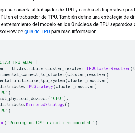
digo se conecta al trabajador de TPU y cambia el dispositivo pr
CPU en el trabajador de TPU. También define una estrategia de d
 el entrenamiento del modelo en los 8 núcleos de TPU separados 
nsorFlow de
guía de TPU
para más información.
OLAB_TPU_ADDR'
]:
er 
=
 tf
.
distribute
.
cluster_resolver
.
TPUClusterResolver
(
rimental_connect_to_cluster
(
cluster_resolver
)
ental
.
initialize_tpu_system
(
cluster_resolver
)
distribute
.
TPUStrategy
(
cluster_resolver
)
TPU'
)
ist_physical_devices
(
'GPU'
):
distribute
.
MirroredStrategy
()
GPU'
)
or
(
'Running on CPU is not recommended.'
)