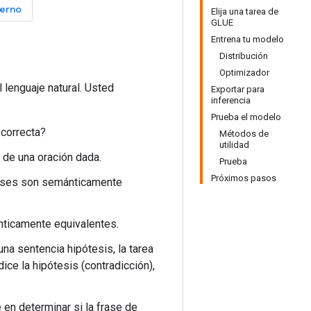
erno
Elija una tarea de
GLUE
Entrena tu modelo
Distribución
Optimizador
lenguaje natural. Usted
Exportar para
inferencia
Prueba el modelo
 correcta?
Métodos de
utilidad
 de una oración dada.
Prueba
Próximos pasos
rases son semánticamente
nticamente equivalentes.
na sentencia hipótesis, la tarea
dice la hipótesis (contradicción),
 en determinar si la frase de