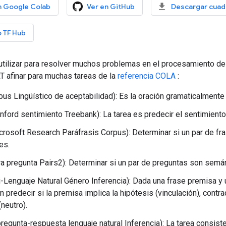
n Google Colab
Ver en GitHub
Descargar cuad
 TF Hub
tilizar para resolver muchos problemas en el procesamiento del 
T afinar para muchas tareas de la
referencia COLA
:
us Lingüístico de aceptabilidad): Es la oración gramaticalmente
nford sentimiento Treebank): La tarea es predecir el sentimiento
crosoft Research Paráfrasis Corpus): Determinar si un par de f
es.
a pregunta Pairs2): Determinar si un par de preguntas son semá
-Lenguaje Natural Género Inferencia): Dada una frase premisa y u
 predecir si la premisa implica la hipótesis (vinculación), contra
(neutro).
regunta-respuesta lenguaje natural Inferencia): La tarea consiste