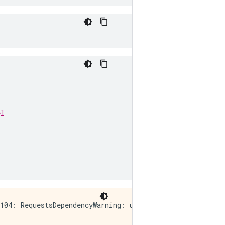
el
:104: RequestsDependencyWarning: urllib3 (1.26.7) or cha