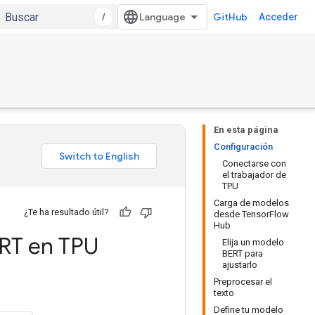
/
GitHub
Acceder
En esta página
Configuración
Conectarse con
el trabajador de
TPU
Carga de modelos
¿Te ha resultado útil?
desde TensorFlow
Hub
ERT en TPU
Elija un modelo
BERT para
ajustarlo
Preprocesar el
texto
Define tu modelo