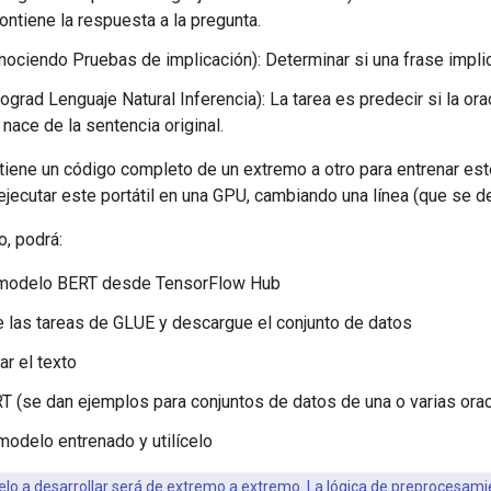
ontiene la respuesta a la pregunta.
ociendo Pruebas de implicación): Determinar si una frase implic
grad Lenguaje Natural Inferencia): La tarea es predecir si la or
 nace de la sentencia original.
ontiene un código completo de un extremo a otro para entrenar e
ecutar este portátil en una GPU, cambiando una línea (que se de
, podrá:
 modelo BERT desde TensorFlow Hub
de las tareas de GLUE y descargue el conjunto de datos
r el texto
T (se dan ejemplos para conjuntos de datos de una o varias ora
modelo entrenado y utilícelo
lo a desarrollar será de extremo a extremo. La lógica de preprocesamien