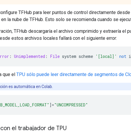
 configure TFHub para leer puntos de control directamente desde
en la nube de TFHub. Esto solo se recomienda cuando se ejec
ración, TFHub descargaría el archivo comprimido y extraería el p
desde estos archivos locales fallará con el siguiente error:
rror
:
Unimplemented
:
File
 system scheme 
'[local]'
not
 
a que el
TPU sólo puede leer directamente de segmentos de Cl
ción es automática en Colab.
UB_MODEL_LOAD_FORMAT"
]=
"UNCOMPRESSED"
con el trabajador de TPU