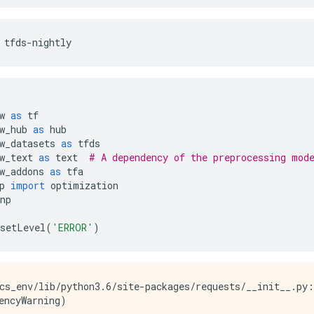
 tfds
-
nightly
w 
as
 tf
w_hub 
as
 hub
w_datasets 
as
 tfds
w_text 
as
 text  
# A dependency of the preprocessing mod
w_addons 
as
 tfa
p 
import
 optimization
np
setLevel
(
'ERROR'
)
cs_env/lib/python3.6/site-packages/requests/__init__.py