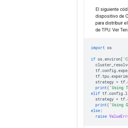
El siguiente có
dispositivo de 
para distribuir
de TPU. Ver Te
import
 os
if
 os
.
environ
[
'C
  cluster_resolv
  tf
.
config
.
expe
  tf
.
tpu
.
experim
  strategy 
=
 tf
.
print
(
'Using 
elif
 tf
.
config
.
l
  strategy 
=
 tf
.
print
(
'Using 
else
:
raise
ValueErr