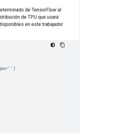
edeterminado de TensorFlow al
istribución de TPU que usará
disponibles en este trabajador
tpu
=
''
)