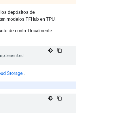
 los depósitos de
utan modelos TFHub en TPU.
unto de control localmente.
implemented
oud Storage
.