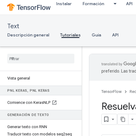
Instalar
Formación
API
Text
Descripción general
Tutoriales
Guía
API
preferido. Las tr
Vista general
PNL KERAS
,
PNL KERAS
TensorFlow
Rec
Comience con Keras
NLP
Resuelv
GENERACIÓN DE TEXTO
Generar texto con RNN
Traducir texto con modelos seq2seq