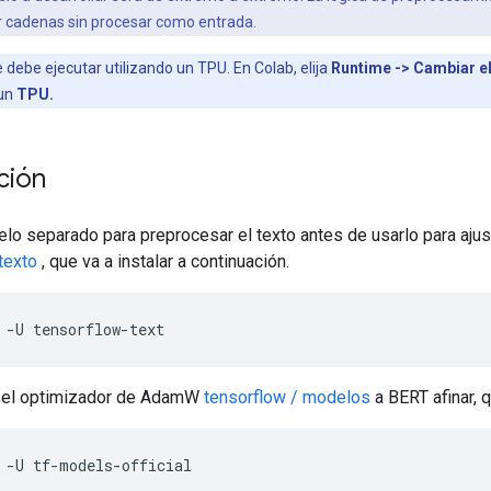
r cadenas sin procesar como entrada.
e debe ejecutar utilizando un TPU. En Colab, elija
Runtime -> Cambiar el
 un
TPU.
ción
delo separado para preprocesar el texto antes de usarlo para aj
texto
, que va a instalar a continuación.
 
-
U tensorflow
-
text
ar el optimizador de AdamW
tensorflow / modelos
a BERT afinar, q
 
-
U tf
-
models
-
official