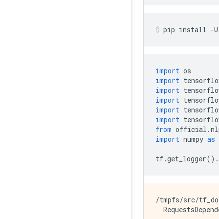
pip install 
-
U
import
 os
import
 tensorflo
import
 tensorflo
import
 tensorflo
import
 tensorflo
import
 tensorflo
from
 official
.
nl
import
 numpy 
as
 
tf
.
get_logger
().
/tmpfs/src/tf_do