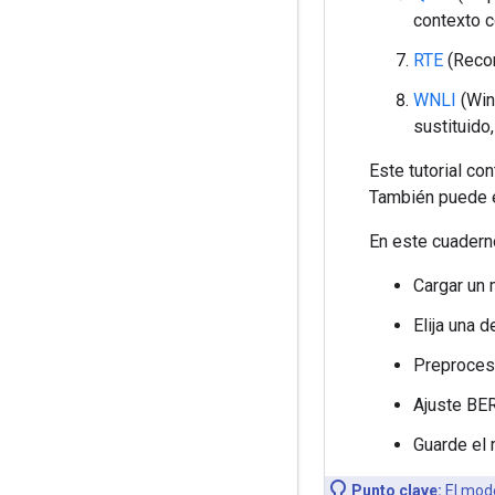
contexto c
RTE
(Recon
WNLI
(Wino
sustituido,
Este tutorial c
También puede ej
En este cuaderno
Cargar un
Elija una 
Preprocesa
Ajuste BER
Guarde el 
Punto clave:
El mode