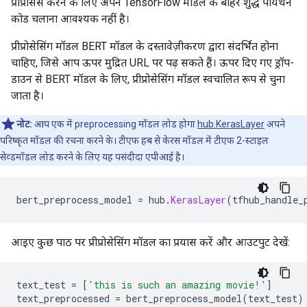
प्रीप्रोसेस करने के लिए अपने TensorFlow मॉडल के बाहर शुद्ध पायथन
कोड चलाना आवश्यक नहीं है।
प्रीप्रोसेसिंग मॉडल BERT मॉडल के दस्तावेज़ीकरण द्वारा संदर्भित होना
चाहिए, जिसे आप ऊपर मुद्रित URL पर पढ़ सकते हैं। ऊपर दिए गए ड्रॉप-
डाउन से BERT मॉडल के लिए, प्रीप्रोसेसिंग मॉडल स्वचालित रूप से चुना
जाता है।
नोट:
आप एक में preprocessing मॉडल लोड होगा
hub.KerasLayer
अपने
परिष्कृत मॉडल की रचना करने के। टीएफ हब से केरस मॉडल में टीएफ 2-स्टाइल
सेव्डमॉडल लोड करने के लिए यह पसंदीदा एपीआई है।
bert_preprocess_model 
=
 hub
.
KerasLayer
(
tfhub_handle_
आइए कुछ पाठ पर प्रीप्रोसेसिंग मॉडल का प्रयास करें और आउटपुट देखें:
text_test 
=
[
'this is such an amazing movie!'
]
text_preprocessed 
=
 bert_preprocess_model
(
text_test
)