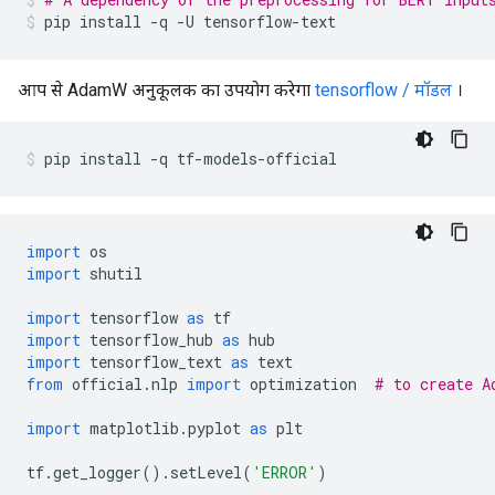
pip install 
-
q 
-
U tensorflow
-
text
आप से AdamW अनुकूलक का उपयोग करेगा
tensorflow / मॉडल
।
pip install 
-
q tf
-
models
-
official
import
 os
import
 shutil
import
 tensorflow 
as
 tf
import
 tensorflow_hub 
as
 hub
import
 tensorflow_text 
as
 text
from
 official
.
nlp 
import
 optimization  
# to create A
import
 matplotlib
.
pyplot 
as
 plt
tf
.
get_logger
().
setLevel
(
'ERROR'
)