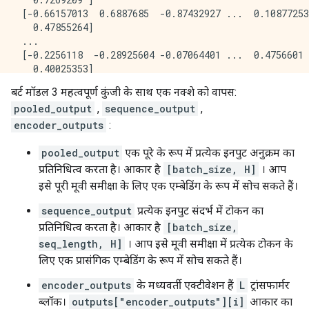
 [-0.66157013  0.6887685  -0.87432927 ...  0.10877253
   0.47855264]

 ...

 [-0.2256118  -0.28925604 -0.07064401 ...  0.4756601 
   0.40025353]

 [-0.29824278 -0.27473143 -0.05450511 ...  0.48849759
बर्ट मॉडल 3 महत्वपूर्ण कुंजी के साथ एक नक्शे को वापस:
   0.18163344]

pooled_output
,
sequence_output
,
 [-0.44378197  0.00930723  0.07223766 ...  0.1729009 
encoder_outputs
:
pooled_output
एक पूरे के रूप में प्रत्येक इनपुट अनुक्रम का
प्रतिनिधित्व करता है। आकार है
[batch_size, H]
। आप
इसे पूरी मूवी समीक्षा के लिए एक एम्बेडिंग के रूप में सोच सकते हैं।
sequence_output
प्रत्येक इनपुट संदर्भ में टोकन का
प्रतिनिधित्व करता है। आकार है
[batch_size,
seq_length, H]
। आप इसे मूवी समीक्षा में प्रत्येक टोकन के
लिए एक प्रासंगिक एम्बेडिंग के रूप में सोच सकते हैं।
encoder_outputs
के मध्यवर्ती एक्टीवेशन हैं
L
ट्रांसफार्मर
ब्लॉक।
outputs["encoder_outputs"][i]
आकार का