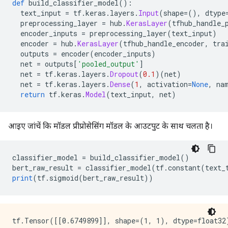
def
 build_classifier_model
():
  text_input 
=
 tf
.
keras
.
layers
.
Input
(
shape
=(),
 dtype
  preprocessing_layer 
=
 hub
.
KerasLayer
(
tfhub_handle_
  encoder_inputs 
=
 preprocessing_layer
(
text_input
)
  encoder 
=
 hub
.
KerasLayer
(
tfhub_handle_encoder
,
 tra
  outputs 
=
 encoder
(
encoder_inputs
)
  net 
=
 outputs
[
'pooled_output'
]
  net 
=
 tf
.
keras
.
layers
.
Dropout
(
0.1
)(
net
)
  net 
=
 tf
.
keras
.
layers
.
Dense
(
1
,
 activation
=
None
,
 na
return
 tf
.
keras
.
Model
(
text_input
,
 net
)
आइए जांचें कि मॉडल प्रीप्रोसेसिंग मॉडल के आउटपुट के साथ चलता है।
classifier_model 
=
 build_classifier_model
()
bert_raw_result 
=
 classifier_model
(
tf
.
constant
(
text_
print
(
tf
.
sigmoid
(
bert_raw_result
))