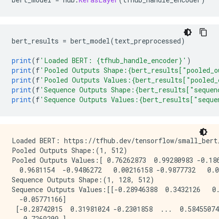
bert_results 
=
 bert_model
(
text_preprocessed
)
print
(
f
'Loaded BERT: {tfhub_handle_encoder}'
)
print
(
f
'Pooled Outputs Shape:{bert_results["pooled_o
print
(
f
'Pooled Outputs Values:{bert_results["pooled_
print
(
f
'Sequence Outputs Shape:{bert_results["sequen
print
(
f
'Sequence Outputs Values:{bert_results["seque
Loaded BERT: https://tfhub.dev/tensorflow/small_bert/
Pooled Outputs Shape:(1, 512)

Pooled Outputs Values:[ 0.76262873  0.99280983 -0.186
  0.9681154  -0.9486272   0.00216158 -0.9877732   0.0
Sequence Outputs Shape:(1, 128, 512)

Sequence Outputs Values:[[-0.28946388  0.3432126   0.
  -0.05771166]

 [-0.28742015  0.31981024 -0.2301858  ...  0.58455074
   0.7269209 ]
