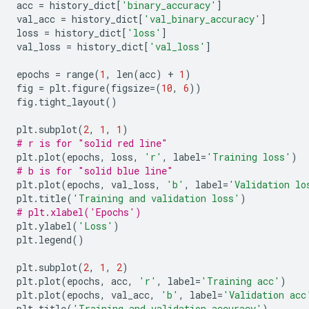
acc 
=
 history_dict
[
'binary_accuracy'
]
val_acc 
=
 history_dict
[
'val_binary_accuracy'
]
loss 
=
 history_dict
[
'loss'
]
val_loss 
=
 history_dict
[
'val_loss'
]
epochs 
=
 range
(
1
,
 len
(
acc
)
+
1
)
fig 
=
 plt
.
figure
(
figsize
=(
10
,
6
))
fig
.
tight_layout
()
plt
.
subplot
(
2
,
1
,
1
)
# r is for "solid red line"
plt
.
plot
(
epochs
,
 loss
,
'r'
,
 label
=
'Training loss'
)
# b is for "solid blue line"
plt
.
plot
(
epochs
,
 val_loss
,
'b'
,
 label
=
'Validation lo
plt
.
title
(
'Training and validation loss'
)
# plt.xlabel('Epochs')
plt
.
ylabel
(
'Loss'
)
plt
.
legend
()
plt
.
subplot
(
2
,
1
,
2
)
plt
.
plot
(
epochs
,
 acc
,
'r'
,
 label
=
'Training acc'
)
plt
.
plot
(
epochs
,
 val_acc
,
'b'
,
 label
=
'Validation acc
plt
.
title
(
'Training and validation accuracy'
)