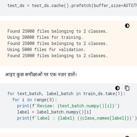
test_ds 
=
 test_ds
.
cache
().
prefetch
(
buffer_size
=
AUTOT
Found 25000 files belonging to 2 classes.

Using 20000 files for training.

Found 25000 files belonging to 2 classes.

Using 5000 files for validation.

आइए कुछ समीक्षाओं पर एक नज़र डालें।
for
 text_batch
,
 label_batch 
in
 train_ds
.
take
(
1
):
for
 i 
in
 range
(
3
):
print
(
f
'Review: {text_batch.numpy()[i]}'
)
    label 
=
 label_batch
.
numpy
()[
i
]
print
(
f
'Label : {label} ({class_names[label]})'