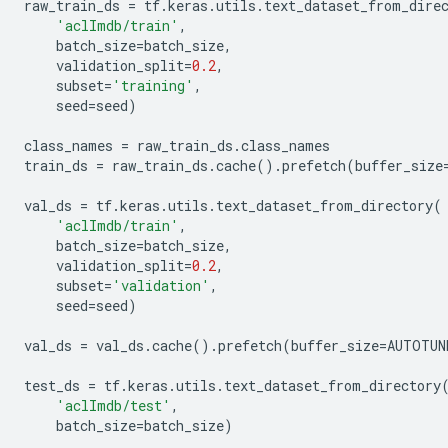
raw_train_ds 
=
 tf
.
keras
.
utils
.
text_dataset_from_dire
'aclImdb/train'
,
    batch_size
=
batch_size
,
    validation_split
=
0.2
,
    subset
=
'training'
,
    seed
=
seed
)
class_names 
=
 raw_train_ds
.
class_names
train_ds 
=
 raw_train_ds
.
cache
().
prefetch
(
buffer_size
val_ds 
=
 tf
.
keras
.
utils
.
text_dataset_from_directory
(
'aclImdb/train'
,
    batch_size
=
batch_size
,
    validation_split
=
0.2
,
    subset
=
'validation'
,
    seed
=
seed
)
val_ds 
=
 val_ds
.
cache
().
prefetch
(
buffer_size
=
AUTOTUN
test_ds 
=
 tf
.
keras
.
utils
.
text_dataset_from_directory
'aclImdb/test'
,
    batch_size
=
batch_size
)