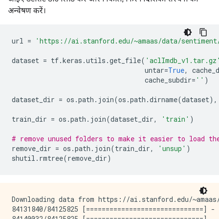
अन्वेषण करें।
url 
=
'https://ai.stanford.edu/~amaas/data/sentiment
dataset 
=
 tf
.
keras
.
utils
.
get_file
(
'aclImdb_v1.tar.gz
                                  untar
=
True
,
 cache_
                                  cache_subdir
=
''
)
dataset_dir 
=
 os
.
path
.
join
(
os
.
path
.
dirname
(
dataset
),
train_dir 
=
 os
.
path
.
join
(
dataset_dir
,
'train'
)
# remove unused folders to make it easier to load th
remove_dir 
=
 os
.
path
.
join
(
train_dir
,
'unsup'
)
shutil
.
rmtree
(
remove_dir
)
Downloading data from https://ai.stanford.edu/~amaas/
84131840/84125825 [==============================] - 