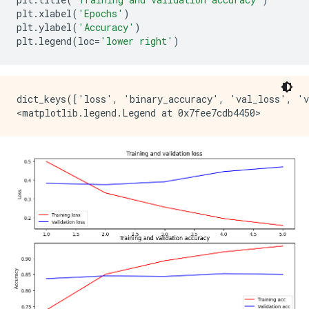
plt
.
xlabel
(
'Epochs'
)
plt
.
ylabel
(
'Accuracy'
)
plt
.
legend
(
loc
=
'lower right'
)
dict_keys(['loss', 'binary_accuracy', 'val_loss', 'v