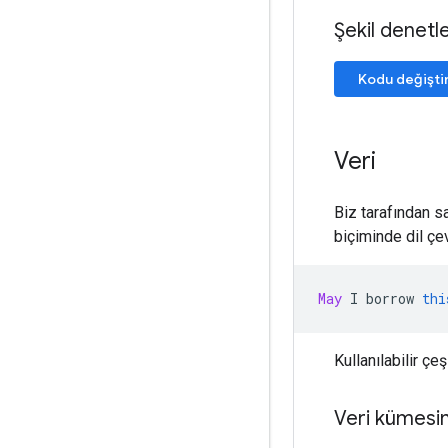
Şekil denetle
Kodu değişti
Veri
Biz tarafından s
biçiminde dil çevir
May
 I borrow 
thi
Kullanılabilir çeş
Veri kümesini