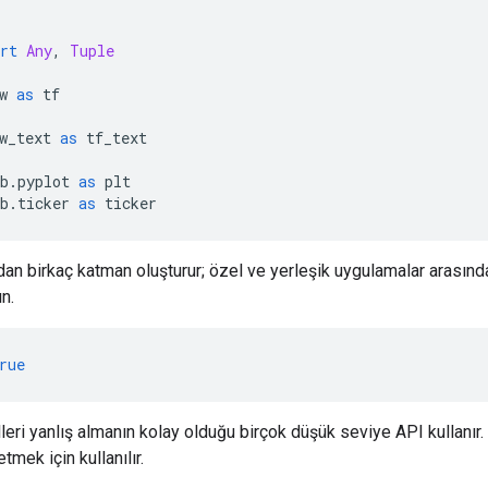
rt
Any
,
Tuple
w 
as
 tf
w_text 
as
 tf_text
b
.
pyplot 
as
 plt
b
.
ticker 
as
 ticker
ırdan birkaç katman oluşturur; özel ve yerleşik uygulamalar arasın
n.
rue
lleri yanlış almanın kolay olduğu birçok düşük seviye API kullanır.
etmek için kullanılır.