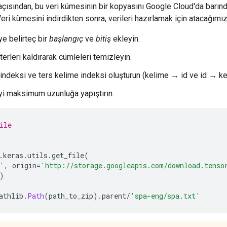
açısından, bu veri kümesinin bir kopyasını Google Cloud'da barınd
 Veri kümesini indirdikten sonra, verileri hazırlamak için atacağımız
e belirteç bir
başlangıç
ve
bitiş
ekleyin.
erleri kaldırarak cümleleri temizleyin.
 indeksi ve ters kelime indeksi oluşturun (kelime → id ve id → k
i maksimum uzunluğa yapıştırın.
ile
.
keras
.
utils
.
get_file
(
'
,
 origin
=
'http://storage.googleapis.com/download.tenso
)
athlib
.
Path
(
path_to_zip
).
parent
/
'spa-eng/spa.txt'