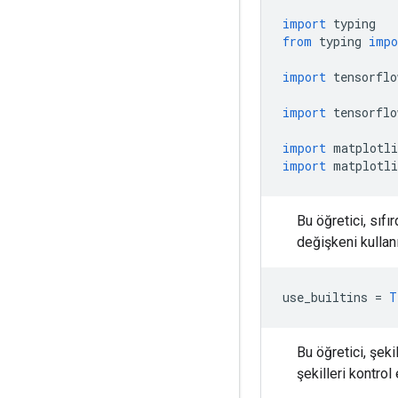
import
 typing
from
 typing 
impo
import
 tensorflo
import
 tensorflo
import
 matplotli
import
 matplotli
Bu öğretici, sıf
değişkeni kullanı
use_builtins 
=
T
Bu öğretici, şeki
şekilleri kontrol 