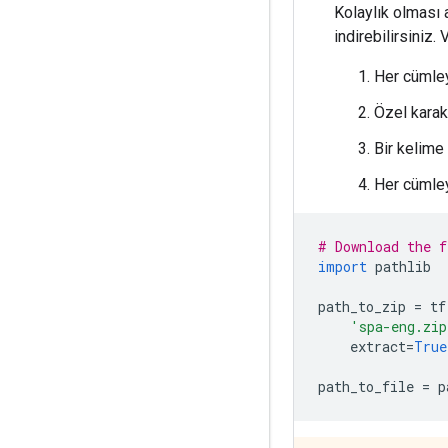
Kolaylık olması 
indirebilirsiniz.
Her cümley
Özel karakt
Bir kelime
Her cümley
# Download the f
import
 pathlib
path_to_zip 
=
 tf
'spa-eng.zip
    extract
=
True
path_to_file 
=
 p