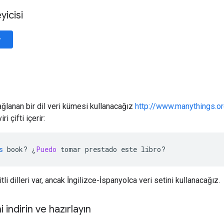
yicisi
r
ağlanan bir dil veri kümesi kullanacağız
http://www.manythings.or
i çifti içerir:
s
 book
?
¿
Puedo
 tomar prestado este libro
?
itli dilleri var, ancak İngilizce-İspanyolca veri setini kullanacağız.
 indirin ve hazırlayın