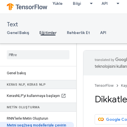
Yükle
Bilgi
API
Text
Genel Bakış
Eğitimler
Rehberlik Et
API
teknolojisini kullan
Genel bakış
KERAS NLP
,
KERAS NLP
TensorFlow
Kay
Keras
NLP'yi kullanmaya başlayın
Dikkatle
METIN OLUŞTURMA
RNN'lerle Metin Oluşturun
Google Cola
Metni seq2seq modelleriyle çevirin