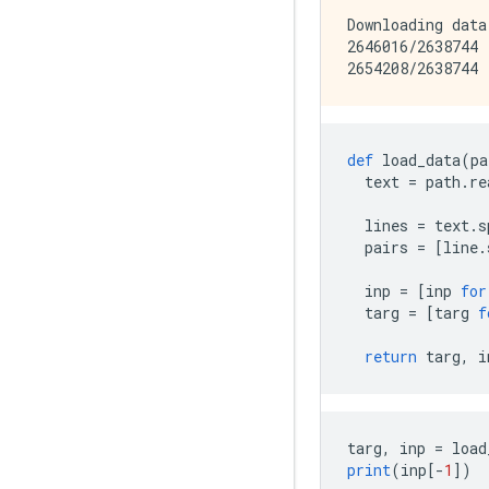
Downloading data
2646016/2638744 
def
 load_data
(
pa
  text 
=
 path
.
re
  lines 
=
 text
.
s
  pairs 
=
[
line
.
  inp 
=
[
inp 
for
  targ 
=
[
targ 
f
return
 targ
,
 i
targ
,
 inp 
=
 load
print
(
inp
[-
1
])