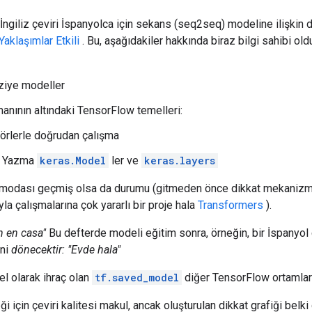
 İngiliz çeviri İspanyolca için sekans (seq2seq) modeline ilişkin d
aklaşımlar Etkili
. Bu, aşağıdakiler hakkında biraz bilgi sahibi ol
ziye modeller
anının altındaki TensorFlow temelleri:
örlerle doğrudan çalışma
l Yazma
keras.Model
ler ve
keras.layers
 modası geçmiş olsa da durumu (gitmeden önce dikkat mekanizmala
la çalışmalarına çok yararlı bir proje hala
Transformers
).
n en casa"
Bu defterde modeli eğitim sonra, örneğin, bir İspanyol
ini
dönecektir: "Evde hala"
l olarak ihraç olan
tf.saved_model
diğer TensorFlow ortamlarda
i için çeviri kalitesi makul, ancak oluşturulan dikkat grafiği belki