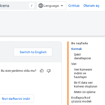
/
GitHub
Oturum aç
Bu sayfada
Kurmak
Şekil
denetleyicisi
Veri
Veri kümesini
Bu size yardımcı oldu mu?
indirin ve
hazırlayın
Bir tf.data veri
kümesi oluşturun
Metin ön işleme
Kodlayıcı/kod
Not defterini indir
çözücü modeli