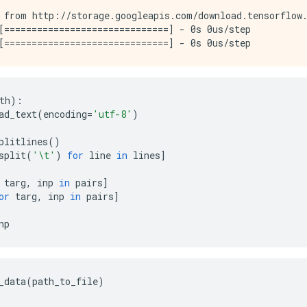
 from http://storage.googleapis.com/download.tensorflow.
[==============================] - 0s 0us/step

th
):
ad_text
(
encoding
=
'utf-8'
)
plitlines
()
split
(
'\t'
)
for
 line 
in
 lines
]
 targ
,
 inp 
in
 pairs
]
or
 targ
,
 inp 
in
 pairs
]
np
_data
(
path_to_file
)