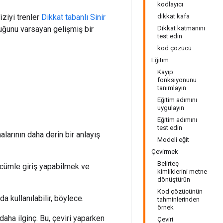
kodlayıcı
iziyi trenler
Dikkat tabanlı Sinir
dikkat kafa
duğunu varsayan gelişmiş bir
Dikkat katmanını
test edin
kod çözücü
Eğitim
Kayıp
fonksiyonunu
tanımlayın
Eğitim adımını
uygulayın
Eğitim adımını
test edin
rının daha derin bir anlayış
Modeli eğit
Çevirmek
Belirteç
 cümle giriş yapabilmek ve
kimliklerini metne
dönüştürün
Kod çözücünün
 kullanılabilir, böylece.
tahminlerinden
örnek
 daha ilginç. Bu, çeviri yaparken
Çeviri