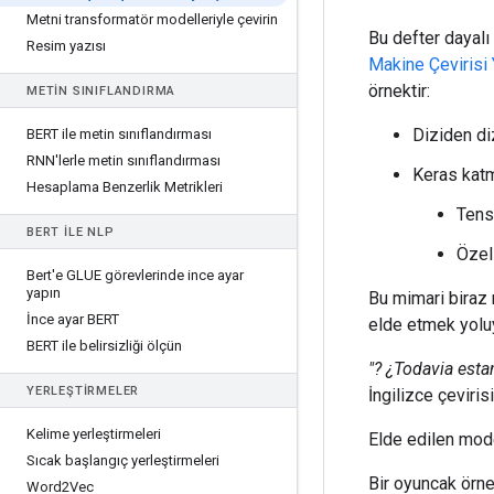
Metni transformatör modelleriyle çevirin
Bu defter dayalı
Resim yazısı
Makine Çevirisi Y
örnektir:
METIN SINIFLANDIRMA
Diziden di
BERT ile metin sınıflandırması
RNN'lerle metin sınıflandırması
Keras katm
Hesaplama Benzerlik Metrikleri
Tens
BERT ILE NLP
Öze
Bert'e GLUE görevlerinde ince ayar
yapın
Bu mimari biraz
İnce ayar BERT
elde etmek yoluy
BERT ile belirsizliği ölçün
"? ¿Todavia esta
YERLEŞTIRMELER
İngilizce çeviris
Kelime yerleştirmeleri
Elde edilen mode
Sıcak başlangıç ​​yerleştirmeleri
Bir oyuncak örneğ
Word2Vec