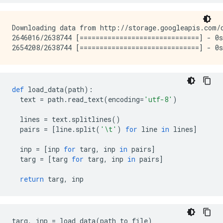
Downloading data from http://storage.googleapis.com/d
2646016/2638744 [==============================] - 0s
def
 load_data
(
path
):
  text 
=
 path
.
read_text
(
encoding
=
'utf-8'
)
  lines 
=
 text
.
splitlines
()
  pairs 
=
[
line
.
split
(
'\t'
)
for
 line 
in
 lines
]
  inp 
=
[
inp 
for
 targ
,
 inp 
in
 pairs
]
  targ 
=
[
targ 
for
 targ
,
 inp 
in
 pairs
]
return
 targ
,
 inp
targ
,
 inp 
=
 load_data
(
path_to_file
)