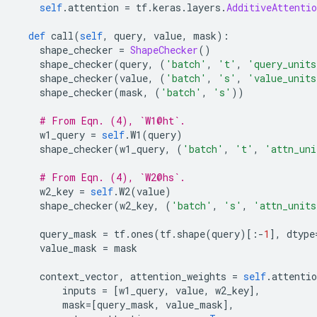
self
.
attention 
=
 tf
.
keras
.
layers
.
AdditiveAttentio
def
 call
(
self
,
 query
,
 value
,
 mask
):
    shape_checker 
=
ShapeChecker
()
    shape_checker
(
query
,
(
'batch'
,
't'
,
'query_units
    shape_checker
(
value
,
(
'batch'
,
's'
,
'value_units
    shape_checker
(
mask
,
(
'batch'
,
's'
))
# From Eqn. (4), `W1@ht`.
    w1_query 
=
self
.
W1
(
query
)
    shape_checker
(
w1_query
,
(
'batch'
,
't'
,
'attn_uni
# From Eqn. (4), `W2@hs`.
    w2_key 
=
self
.
W2
(
value
)
    shape_checker
(
w2_key
,
(
'batch'
,
's'
,
'attn_units
    query_mask 
=
 tf
.
ones
(
tf
.
shape
(
query
)[:-
1
],
 dtype
    value_mask 
=
 mask
    context_vector
,
 attention_weights 
=
self
.
attentio
        inputs 
=
[
w1_query
,
 value
,
 w2_key
],
        mask
=[
query_mask
,
 value_mask
],