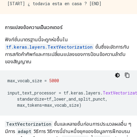
การแปลงข้อความเป็นเวกเตอร์
ฟังก์ชั่นมาตรฐานนี้จะถูกห่อขึ้นใน
tf.keras.layers.TextVectorization
ชั้นซึ่งจะจัดการกับ
การสกัดคำศัพท์และการเปลี่ยนแปลงของการป้อนข้อความลำดับ
ของสัญญาณ
max_vocab_size 
=
5000
input_text_processor 
=
 tf
.
keras
.
layers
.
TextVectoriza
    standardize
=
tf_lower_and_split_punct
,
    max_tokens
=
max_vocab_size
)
TextVectorization
ชั้นและหลายชั้นก่อนการประมวลผลอื่น ๆ
มีการ
adapt
วิธีการ วิธีการนี้อ่านหนึ่งยุคของข้อมูลการฝึกอบรม