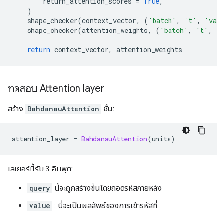
        return_attention_scores 
=
True
,
)
    shape_checker
(
context_vector
,
(
'batch'
,
't'
,
'va
    shape_checker
(
attention_weights
,
(
'batch'
,
't'
,
return
 context_vector
,
 attention_weights
ทดสอบ Attention layer
สร้าง
BahdanauAttention
ชั้น:
attention_layer 
=
BahdanauAttention
(
units
)
เลเยอร์นี้รับ 3 อินพุต:
query
นี้จะถูกสร้างขึ้นโดยถอดรหัสภายหลัง
value
: นี่จะเป็นผลลัพธ์ของการเข้ารหัสที่