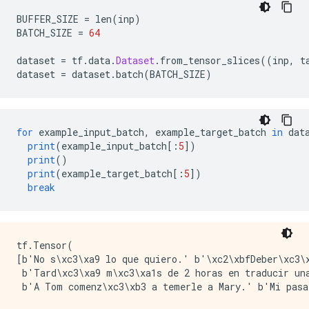
BUFFER_SIZE 
=
 len
(
inp
)
BATCH_SIZE 
=
64
dataset 
=
 tf
.
data
.
Dataset
.
from_tensor_slices
((
inp
,
 t
dataset 
=
 dataset
.
batch
(
BATCH_SIZE
)
for
 example_input_batch
,
 example_target_batch 
in
 dat
print
(
example_input_batch
[:
5
])
print
()
print
(
example_target_batch
[:
5
])
break
tf.Tensor(

[b'No s\xc3\xa9 lo que quiero.' b'\xc2\xbfDeber\xc3\x
 b'Tard\xc3\xa9 m\xc3\xa1s de 2 horas en traducir una
 b'A Tom comenz\xc3\xb3 a temerle a Mary.' b'Mi pasa