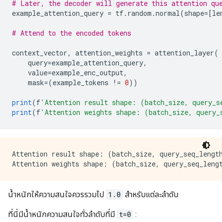
# Later, the decoder will generate this attention qu
example_attention_query 
=
 tf
.
random
.
normal
(
shape
=[
le
# Attend to the encoded tokens
context_vector
,
 attention_weights 
=
 attention_layer
(
    query
=
example_attention_query
,
    value
=
example_enc_output
,
    mask
=(
example_tokens 
!=
0
))
print
(
f
'Attention result shape: (batch_size, query_s
print
(
f
'Attention weights shape: (batch_size, query_
Attention result shape: (batch_size, query_seq_length
น้ำหนักให้ความสนใจควรรวมไป
1.0
สำหรับแต่ละลำดับ
ที่นี่มีน้ำหนักความสนใจทั่วลำดับที่มี
t=0
: