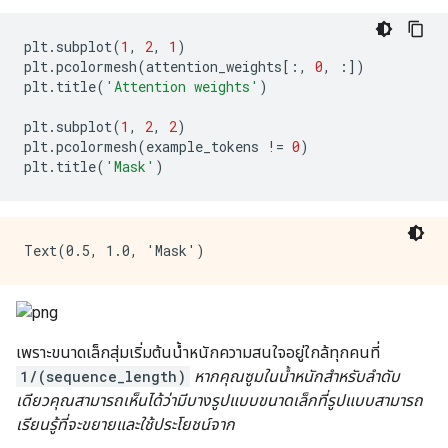
plt
.
subplot
(
1
,
2
,
1
)
plt
.
pcolormesh
(
attention_weights
[:,
0
,
:])
plt
.
title
(
'Attention weights'
)
plt
.
subplot
(
1
,
2
,
2
)
plt
.
pcolormesh
(
example_tokens 
!=
0
)
plt
.
title
(
'Mask'
)
เพราะขนาดเล็กสุ่มเริ่มต้นน้ำหนักความสนใจอยู่ใกล้ทุกคนที่
1/(sequence_length)
หากคุณซูมในน้ำหนักสำหรับลำดับ
เดียวคุณสามารถเห็นได้ว่ามีบางรูปแบบขนาดเล็กที่รูปแบบสามารถ
เรียนรู้ที่จะขยายและใช้ประโยชน์จาก