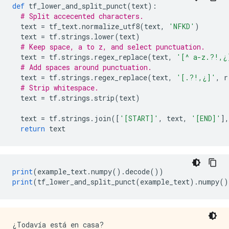
def
 tf_lower_and_split_punct
(
text
):
# Split accecented characters.
  text 
=
 tf_text
.
normalize_utf8
(
text
,
'NFKD'
)
  text 
=
 tf
.
strings
.
lower
(
text
)
# Keep space, a to z, and select punctuation.
  text 
=
 tf
.
strings
.
regex_replace
(
text
,
'[^ a-z.?!,¿
# Add spaces around punctuation.
  text 
=
 tf
.
strings
.
regex_replace
(
text
,
'[.?!,¿]'
,
 r
# Strip whitespace.
  text 
=
 tf
.
strings
.
strip
(
text
)
  text 
=
 tf
.
strings
.
join
([
'[START]'
,
 text
,
'[END]'
],
return
 text
print
(
example_text
.
numpy
().
decode
())
print
(
tf_lower_and_split_punct
(
example_text
).
numpy
()
¿Todavía está en casa?
