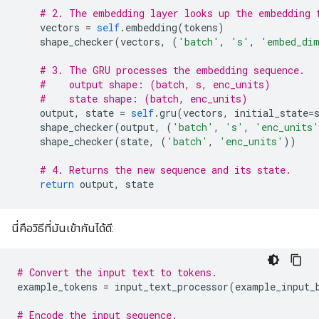
# 2. The embedding layer looks up the embedding 
    vectors 
=
self
.
embedding
(
tokens
)
    shape_checker
(
vectors
,
(
'batch'
,
's'
,
'embed_di
# 3. The GRU processes the embedding sequence.
#    output shape: (batch, s, enc_units)
#    state shape: (batch, enc_units)
    output
,
 state 
=
self
.
gru
(
vectors
,
 initial_state
=
    shape_checker
(
output
,
(
'batch'
,
's'
,
'enc_units'
    shape_checker
(
state
,
(
'batch'
,
'enc_units'
))
# 4. Returns the new sequence and its state.
return
 output
,
 state
นี่คือวิธีที่มันเข้ากันได้ดี:
# Convert the input text to tokens.
example_tokens 
=
 input_text_processor
(
example_input_
# Encode the input sequence.