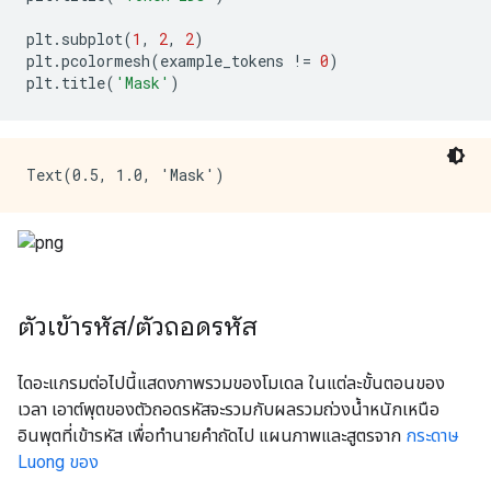
plt
.
subplot
(
1
,
2
,
2
)
plt
.
pcolormesh
(
example_tokens 
!=
0
)
plt
.
title
(
'Mask'
)
ตัวเข้ารหัส
/
ตัวถอดรหัส
ไดอะแกรมต่อไปนี้แสดงภาพรวมของโมเดล ในแต่ละขั้นตอนของ
เวลา เอาต์พุตของตัวถอดรหัสจะรวมกับผลรวมถ่วงน้ำหนักเหนือ
อินพุตที่เข้ารหัส เพื่อทำนายคำถัดไป แผนภาพและสูตรจาก
กระดาษ
Luong ของ