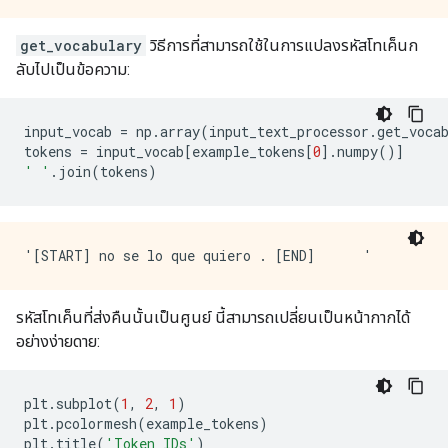
get_vocabulary
วิธีการที่สามารถใช้ในการแปลงรหัสโทเค็นก
ลับไปเป็นข้อความ:
input_vocab 
=
 np
.
array
(
input_text_processor
.
get_voca
tokens 
=
 input_vocab
[
example_tokens
[
0
].
numpy
()]
' '
.
join
(
tokens
)
รหัสโทเค็นที่ส่งคืนนั้นเป็นศูนย์ นี้สามารถเปลี่ยนเป็นหน้ากากได้
อย่างง่ายดาย:
plt
.
subplot
(
1
,
2
,
1
)
plt
.
pcolormesh
(
example_tokens
)
plt
.
title
(
'Token IDs'
)