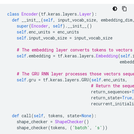
class
Encoder
(
tf
.
keras
.
layers
.
Layer
):
def
 __init__
(
self
,
 input_vocab_size
,
 embedding_dim
super
(
Encoder
,
self
).
__init__
()
self
.
enc_units 
=
 enc_units
self
.
input_vocab_size 
=
 input_vocab_size
# The embedding layer converts tokens to vectors
self
.
embedding 
=
 tf
.
keras
.
layers
.
Embedding
(
self
.
                                               embed
# The GRU RNN layer processes those vectors sequ
self
.
gru 
=
 tf
.
keras
.
layers
.
GRU
(
self
.
enc_units
,
# Return the sequ
                                   return_sequences
=
                                   return_state
=
True
                                   recurrent_initiali
def
 call
(
self
,
 tokens
,
 state
=
None
):
    shape_checker 
=
ShapeChecker
()
    shape_checker
(
tokens
,
(
'batch'
,
's'
))