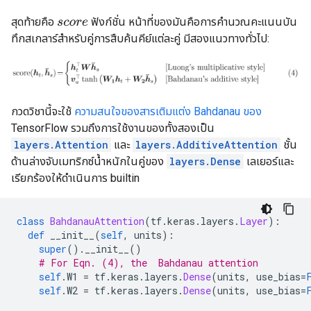
สุดท้ายคือ
ฟังก์ชั่น หน้าที่ของมันคือการคำนวณคะแนนบัน
s
c
o
r
e
ทึกสเกลาร์สำหรับคู่การสืบค้นคีย์แต่ละคู่ มีสองแนวทางทั่วไป:
กวดวิชานี้จะใช้
ความสนใจของสารเติมแต่ง Bahdanau ของ
TensorFlow รวมถึงการใช้งานของทั้งสองเป็น
layers.Attention
และ
layers.AdditiveAttention
ชั้น
ด้านล่างจับเมทริกซ์น้ำหนักในคู่ของ
layers.Dense
เลเยอร์และ
เรียกร้องให้ดำเนินการ builtin
class
BahdanauAttention
(
tf
.
keras
.
layers
.
Layer
):
def
 __init__
(
self
,
 units
):
super
().
__init__
()
# For Eqn. (4), the  Bahdanau attention
self
.
W1 
=
 tf
.
keras
.
layers
.
Dense
(
units
,
 use_bias
=
self
.
W2 
=
 tf
.
keras
.
layers
.
Dense
(
units
,
 use_bias
=