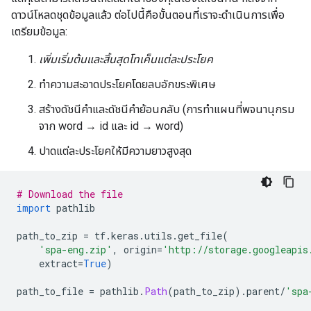
ดาวน์โหลดชุดข้อมูลแล้ว ต่อไปนี้คือขั้นตอนที่เราจะดำเนินการเพื่อ
เตรียมข้อมูล:
เพิ่มเริ่มต้นและสิ้นสุดโทเค็นแต่ละประโยค
ทำความสะอาดประโยคโดยลบอักขระพิเศษ
สร้างดัชนีคำและดัชนีคำย้อนกลับ (การทำแผนที่พจนานุกรม
จาก word → id และ id → word)
ปาดแต่ละประโยคให้มีความยาวสูงสุด
# Download the file
import
 pathlib
path_to_zip 
=
 tf
.
keras
.
utils
.
get_file
(
'spa-eng.zip'
,
 origin
=
'http://storage.googleapis
    extract
=
True
)
path_to_file 
=
 pathlib
.
Path
(
path_to_zip
).
parent
/
'spa