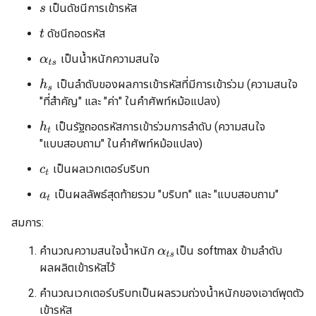
เป็นดัชนีการเข้ารหัส
s
ดัชนีถอดรหัส
t
เป็นน้ำหนักความสนใจ
α
t
s
เป็นลำดับของผลการเข้ารหัสที่มีการเข้าร่วม (ความสนใจ
h
s
"ที่สำคัญ" และ "ค่า" ในคำศัพท์หม้อแปลง)
เป็นรัฐถอดรหัสการเข้าร่วมการลำดับ (ความสนใจ
h
t
"แบบสอบถาม" ในคำศัพท์หม้อแปลง)
เป็นผลเวกเตอร์บริบท
c
t
เป็นผลลัพธ์สุดท้ายรวม "บริบท" และ "แบบสอบถาม"
a
t
สมการ:
คำนวณความสนใจน้ำหนัก
เป็น softmax ข้ามลำดับ
α
t
s
ผลผลิตเข้ารหัสไว้
คำนวณเวกเตอร์บริบทเป็นผลรวมถ่วงน้ำหนักของเอาต์พุตตัว
เข้ารหัส