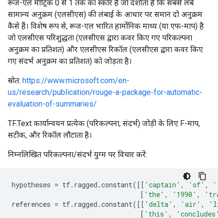
रूज-एल मीट्रिक 0 से 1 तक का स्कोर है जो दर्शाता है कि सबसे लंबे
सामान्य अनुक्रम (एलसीएस) की लंबाई के आधार पर समान दो अनुक्रम
कैसे हैं। विशेष रूप से, रूज-एल भारित हार्मोनिक माध्य (या एफ-माप) है
जो एलसीएस परिशुद्धता (एलसीएस द्वारा कवर किए गए परिकल्पना
अनुक्रम का प्रतिशत) और एलसीएस रिकॉल (एलसीएस द्वारा कवर किए
गए संदर्भ अनुक्रम का प्रतिशत) को जोड़ता है।
स्रोत:
https://www.microsoft.com/en-
us/research/publication/rouge-a-package-for-automatic-
evaluation-of-summaries/
TF.Text कार्यान्वयन प्रत्येक (परिकल्पना, संदर्भ) जोड़ी के लिए F-माप,
सटीक, और रिकॉल लौटाता है।
निम्नलिखित परिकल्पना/संदर्भ युग्म पर विचार करें:
hypotheses 
=
 tf
.
ragged
.
constant
([[
'captain'
,
'of'
,
'
[
'the'
,
'1990'
,
'tr
references 
=
 tf
.
ragged
.
constant
([[
'delta'
,
'air'
,
'l
[
'this'
,
'concludes