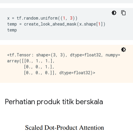
x 
=
 tf
.
random
.
uniform
((
1
,
3
))
temp 
=
 create_look_ahead_mask
(
x
.
shape
[
1
])
temp
<tf.Tensor: shape=(3, 3), dtype=float32, numpy=

array([[0., 1., 1.],

       [0., 0., 1.],

Perhatian produk titik berskala