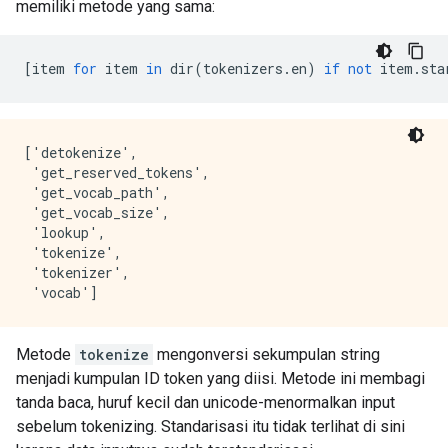
memiliki metode yang sama:
[
item 
for
 item 
in
 dir
(
tokenizers
.
en
)
if
not
 item
.
sta
['detokenize',

 'get_reserved_tokens',

 'get_vocab_path',

 'get_vocab_size',

 'lookup',

 'tokenize',

 'tokenizer',

Metode
tokenize
mengonversi sekumpulan string
menjadi kumpulan ID token yang diisi. Metode ini membagi
tanda baca, huruf kecil dan unicode-menormalkan input
sebelum tokenizing. Standarisasi itu tidak terlihat di sini