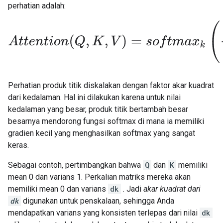
perhatian adalah:
A
t
t
e
n
t
i
o
n
(
Q
,
K
,
V
)
=
s
o
f
t
m
a
x
k
(
Q
K
T
d
k
)
V
Perhatian produk titik diskalakan dengan faktor akar kuadrat
dari kedalaman. Hal ini dilakukan karena untuk nilai
kedalaman yang besar, produk titik bertambah besar
besarnya mendorong fungsi softmax di mana ia memiliki
gradien kecil yang menghasilkan softmax yang sangat
keras.
Sebagai contoh, pertimbangkan bahwa
Q
dan
K
memiliki
mean 0 dan varians 1. Perkalian matriks mereka akan
memiliki mean 0 dan varians
dk
. Jadi
akar kuadrat dari
dk
digunakan untuk penskalaan, sehingga Anda
mendapatkan varians yang konsisten terlepas dari nilai
dk