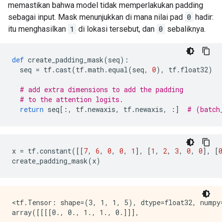
memastikan bahwa model tidak memperlakukan padding
sebagai input. Mask menunjukkan di mana nilai pad
0
hadir:
itu menghasilkan
1
di lokasi tersebut, dan
0
sebaliknya.
def
 create_padding_mask
(
seq
):
  seq 
=
 tf
.
cast
(
tf
.
math
.
equal
(
seq
,
0
),
 tf
.
float32
)
# add extra dimensions to add the padding
# to the attention logits.
return
 seq
[:,
 tf
.
newaxis
,
 tf
.
newaxis
,
:]
# (batch
x 
=
 tf
.
constant
([[
7
,
6
,
0
,
0
,
1
],
[
1
,
2
,
3
,
0
,
0
],
[
create_padding_mask
(
x
)
<tf.Tensor: shape=(3, 1, 1, 5), dtype=float32, numpy=
array([[[[0., 0., 1., 1., 0.]]],
