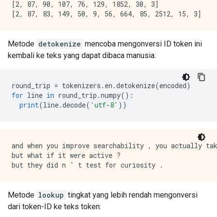
[2, 87, 90, 107, 76, 129, 1852, 30, 3]

Metode
detokenize
mencoba mengonversi ID token ini
kembali ke teks yang dapat dibaca manusia:
round_trip 
=
 tokenizers
.
en
.
detokenize
(
encoded
)
for
 line 
in
 round_trip
.
numpy
():
print
(
line
.
decode
(
'utf-8'
))
and when you improve searchability , you actually tak
but what if it were active ?

Metode
lookup
tingkat yang lebih rendah mengonversi
dari token-ID ke teks token: