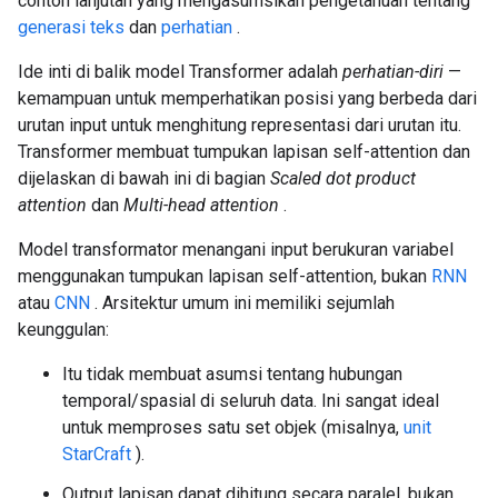
contoh lanjutan yang mengasumsikan pengetahuan tentang
generasi teks
dan
perhatian
.
Ide inti di balik model Transformer adalah
perhatian-diri
—
kemampuan untuk memperhatikan posisi yang berbeda dari
urutan input untuk menghitung representasi dari urutan itu.
Transformer membuat tumpukan lapisan self-attention dan
dijelaskan di bawah ini di bagian
Scaled dot product
attention
dan
Multi-head attention
.
Model transformator menangani input berukuran variabel
menggunakan tumpukan lapisan self-attention, bukan
RNN
atau
CNN
. Arsitektur umum ini memiliki sejumlah
keunggulan:
Itu tidak membuat asumsi tentang hubungan
temporal/spasial di seluruh data. Ini sangat ideal
untuk memproses satu set objek (misalnya,
unit
StarCraft
).
Output lapisan dapat dihitung secara paralel, bukan