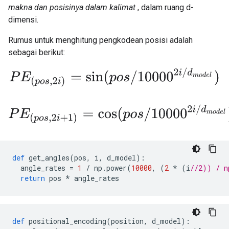
makna dan posisinya dalam kalimat
, dalam ruang d-
dimensi.
Rumus untuk menghitung pengkodean posisi adalah
sebagai berikut:
P
E
(
p
o
s
,
2
i
)
=
sin
(
p
o
s
/
10000
2
i
/
d
m
o
d
e
l
)
P
E
(
p
o
s
,
2
i
+
1
)
=
cos
(
p
o
s
/
10000
2
i
/
d
m
o
d
e
l
)
def
 get_angles
(
pos
,
 i
,
 d_model
):
  angle_rates 
=
1
/
 np
.
power
(
10000
,
(
2
*
(
i
//2)) / n
return
 pos 
*
 angle_rates
def
 positional_encoding
(
position
,
 d_model
):