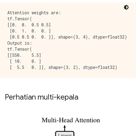
Attention weights are:

tf.Tensor(

[[0.  0.  0.5 0.5]

 [0.  1.  0.  0. ]

 [0.5 0.5 0.  0. ]], shape=(3, 4), dtype=float32)

Output is:

tf.Tensor(

[[550.    5.5]

 [ 10.    0. ]

Perhatian multi-kepala