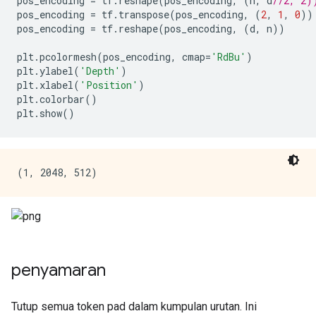
pos_encoding 
=
 tf
.
reshape
(
pos_encoding
,
(
n
,
 d
//2, 2)
pos_encoding 
=
 tf
.
transpose
(
pos_encoding
,
(
2
,
1
,
0
))
pos_encoding 
=
 tf
.
reshape
(
pos_encoding
,
(
d
,
 n
))
plt
.
pcolormesh
(
pos_encoding
,
 cmap
=
'RdBu'
)
plt
.
ylabel
(
'Depth'
)
plt
.
xlabel
(
'Position'
)
plt
.
colorbar
()
plt
.
show
()
penyamaran
Tutup semua token pad dalam kumpulan urutan. Ini