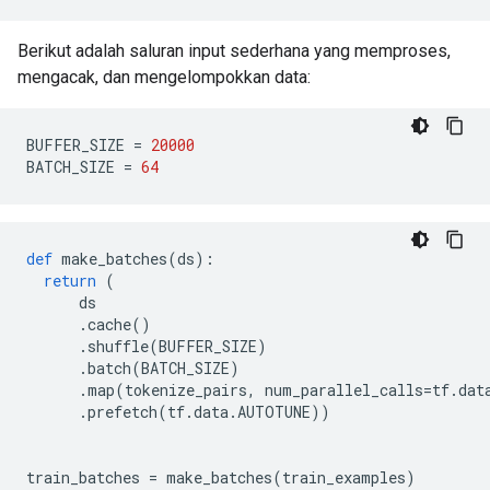
Berikut adalah saluran input sederhana yang memproses,
mengacak, dan mengelompokkan data:
BUFFER_SIZE 
=
20000
BATCH_SIZE 
=
64
def
 make_batches
(
ds
):
return
(
      ds
.
cache
()
.
shuffle
(
BUFFER_SIZE
)
.
batch
(
BATCH_SIZE
)
.
map
(
tokenize_pairs
,
 num_parallel_calls
=
tf
.
dat
.
prefetch
(
tf
.
data
.
AUTOTUNE
))
train_batches 
=
 make_batches
(
train_examples
)