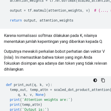
  attention_weights 
=
 tf
.
nn
.
softmax
(
scaled_attention
  output 
=
 tf
.
matmul
(
attention_weights
,
 v
)
# (..., 
return
 output
,
 attention_weights
Karena normalisasi softmax dilakukan pada K, nilainya
menentukan jumlah kepentingan yang diberikan kepada Q.
Outputnya mewakili perkalian bobot perhatian dan vektor V
(nilai). Ini memastikan bahwa token yang ingin Anda
fokuskan disimpan apa adanya dan token yang tidak relevan
dihilangkan.
def
 print_out
(
q
,
 k
,
 v
):
  temp_out
,
 temp_attn 
=
 scaled_dot_product_attention
      q
,
 k
,
 v
,
None
)
print
(
'Attention weights are:'
)
print
(
temp_attn
)
print
(
'Output is:'
)