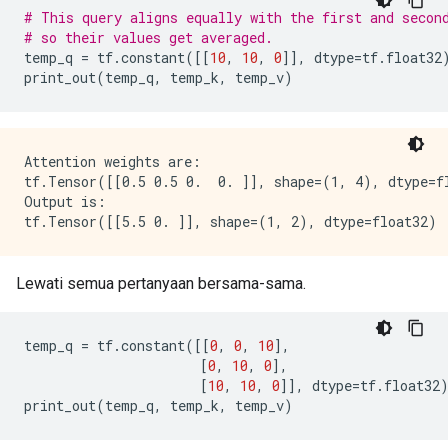
# This query aligns equally with the first and secon
# so their values get averaged.
temp_q 
=
 tf
.
constant
([[
10
,
10
,
0
]],
 dtype
=
tf
.
float32
print_out
(
temp_q
,
 temp_k
,
 temp_v
)
Attention weights are:

tf.Tensor([[0.5 0.5 0.  0. ]], shape=(1, 4), dtype=fl
Output is:

Lewati semua pertanyaan bersama-sama.
temp_q 
=
 tf
.
constant
([[
0
,
0
,
10
],
[
0
,
10
,
0
],
[
10
,
10
,
0
]],
 dtype
=
tf
.
float32
print_out
(
temp_q
,
 temp_k
,
 temp_v
)