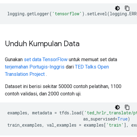
logging
.
getLogger
(
'tensorflow'
).
setLevel
(
logging
.
ERR
Unduh Kumpulan Data
Gunakan
set data TensorFlow
untuk memuat set data
terjemahan Portugis-Inggris
dari
TED Talks Open
Translation Project
.
Dataset ini berisi sekitar 50000 contoh pelatihan, 1100
contoh validasi, dan 2000 contoh uji.
examples
,
 metadata 
=
 tfds
.
load
(
'ted_hrlr_translate/p
                               as_supervised
=
True
)
train_examples
,
 val_examples 
=
 examples
[
'train'
],
 ex