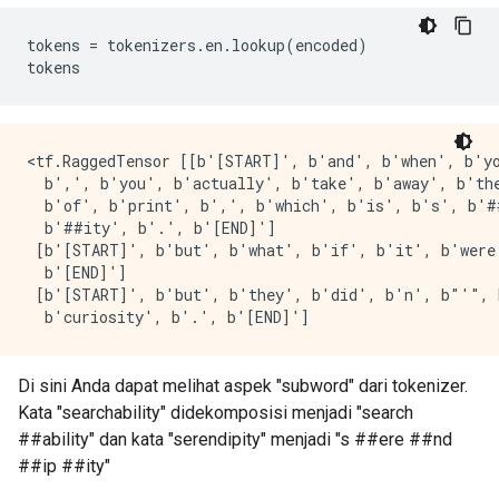
tokens 
=
 tokenizers
.
en
.
lookup
(
encoded
)
tokens
<tf.RaggedTensor [[b'[START]', b'and', b'when', b'yo
  b',', b'you', b'actually', b'take', b'away', b'the
  b'of', b'print', b',', b'which', b'is', b's', b'#
  b'##ity', b'.', b'[END]']                          
 [b'[START]', b'but', b'what', b'if', b'it', b'were
  b'[END]']                                          
 [b'[START]', b'but', b'they', b'did', b'n', b"'", 
Di sini Anda dapat melihat aspek "subword" dari tokenizer.
Kata "searchability" didekomposisi menjadi "search
##ability" dan kata "serendipity" menjadi "s ##ere ##nd
##ip ##ity"