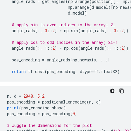
  angle_rads 
=
 get_angles
(
np
.
arange
(
position
)[:,
 np
.
                          np
.
arange
(
d_model
)[
np
.
newa
                          d_model
)
# apply sin to even indices in the array; 2i
  angle_rads
[:,
0
::
2
]
=
 np
.
sin
(
angle_rads
[:,
0
::
2
])
# apply cos to odd indices in the array; 2i+1
  angle_rads
[:,
1
::
2
]
=
 np
.
cos
(
angle_rads
[:,
1
::
2
])
  pos_encoding 
=
 angle_rads
[
np
.
newaxis
,
...]
return
 tf
.
cast
(
pos_encoding
,
 dtype
=
tf
.
float32
)
n
,
 d 
=
2048
,
512
pos_encoding 
=
 positional_encoding
(
n
,
 d
)
print
(
pos_encoding
.
shape
)
pos_encoding 
=
 pos_encoding
[
0
]
# Juggle the dimensions for the plot