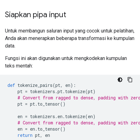
Siapkan pipa input
Untuk membangun saluran input yang cocok untuk pelatihan,
Anda akan menerapkan beberapa transformasi ke kumpulan
data.
Fungsi ini akan digunakan untuk mengkodekan kumpulan
teks mentah:
def
 tokenize_pairs
(
pt
,
 en
):
    pt 
=
 tokenizers
.
pt
.
tokenize
(
pt
)
# Convert from ragged to dense, padding with zer
    pt 
=
 pt
.
to_tensor
()
    en 
=
 tokenizers
.
en
.
tokenize
(
en
)
# Convert from ragged to dense, padding with zer
    en 
=
 en
.
to_tensor
()
return
 pt
,
 en