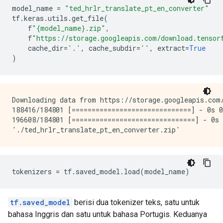
model_name 
=
"ted_hrlr_translate_pt_en_converter"
tf
.
keras
.
utils
.
get_file
(
    f
"{model_name}.zip"
,
    f
"https://storage.googleapis.com/download.tensor
    cache_dir
=
'.'
,
 cache_subdir
=
''
,
 extract
=
True
)
Downloading data from https://storage.googleapis.com/
188416/184801 [==============================] - 0s 0
196608/184801 [===============================] - 0s 
tokenizers 
=
 tf
.
saved_model
.
load
(
model_name
)
tf.saved_model
berisi dua tokenizer teks, satu untuk
bahasa Inggris dan satu untuk bahasa Portugis. Keduanya