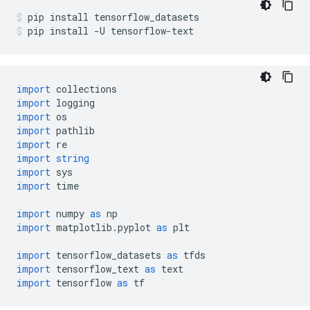
pip install tensorflow_datasets
pip install 
-
U tensorflow
-
text
import
 collections
import
 logging
import
 os
import
 pathlib
import
 re
import
string
import
 sys
import
 time
import
 numpy 
as
 np
import
 matplotlib
.
pyplot 
as
 plt
import
 tensorflow_datasets 
as
 tfds
import
 tensorflow_text 
as
 text
import
 tensorflow 
as
 tf