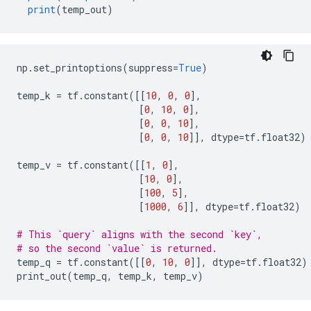
print
(
temp_out
)
np
.
set_printoptions
(
suppress
=
True
)
temp_k 
=
 tf
.
constant
([[
10
,
0
,
0
],
[
0
,
10
,
0
],
[
0
,
0
,
10
],
[
0
,
0
,
10
]],
 dtype
=
tf
.
float32
)
temp_v 
=
 tf
.
constant
([[
1
,
0
],
[
10
,
0
],
[
100
,
5
],
[
1000
,
6
]],
 dtype
=
tf
.
float32
)
# This `query` aligns with the second `key`,
# so the second `value` is returned.
temp_q 
=
 tf
.
constant
([[
0
,
10
,
0
]],
 dtype
=
tf
.
float32
)
print_out
(
temp_q
,
 temp_k
,
 temp_v
)