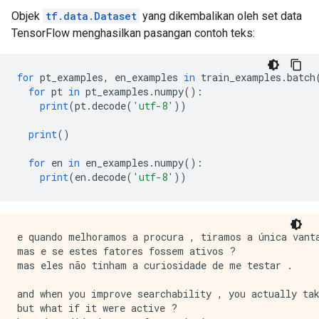
Objek
tf.data.Dataset
yang dikembalikan oleh set data
TensorFlow menghasilkan pasangan contoh teks:
for
 pt_examples
,
 en_examples 
in
 train_examples
.
batch
for
 pt 
in
 pt_examples
.
numpy
():
print
(
pt
.
decode
(
'utf-8'
))
print
()
for
 en 
in
 en_examples
.
numpy
():
print
(
en
.
decode
(
'utf-8'
))
e quando melhoramos a procura , tiramos a única vanta
mas e se estes fatores fossem ativos ?

mas eles não tinham a curiosidade de me testar .

and when you improve searchability , you actually tak
but what if it were active ?
