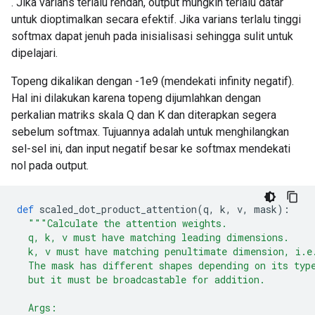
. Jika varians terlalu rendah, output mungkin terlalu datar
untuk dioptimalkan secara efektif. Jika varians terlalu tinggi
softmax dapat jenuh pada inisialisasi sehingga sulit untuk
dipelajari.
Topeng dikalikan dengan -1e9 (mendekati infinity negatif).
Hal ini dilakukan karena topeng dijumlahkan dengan
perkalian matriks skala Q dan K dan diterapkan segera
sebelum softmax. Tujuannya adalah untuk menghilangkan
sel-sel ini, dan input negatif besar ke softmax mendekati
nol pada output.
def
 scaled_dot_product_attention
(
q
,
 k
,
 v
,
 mask
):
"""Calculate the attention weights.
  q, k, v must have matching leading dimensions.
  k, v must have matching penultimate dimension, i.e
  The mask has different shapes depending on its typ
  but it must be broadcastable for addition.
  Args: