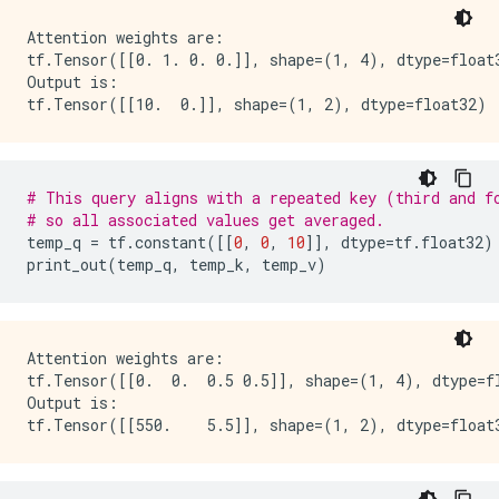
Attention weights are:

tf.Tensor([[0. 1. 0. 0.]], shape=(1, 4), dtype=float3
Output is:

# This query aligns with a repeated key (third and f
# so all associated values get averaged.
temp_q 
=
 tf
.
constant
([[
0
,
0
,
10
]],
 dtype
=
tf
.
float32
)
print_out
(
temp_q
,
 temp_k
,
 temp_v
)
Attention weights are:

tf.Tensor([[0.  0.  0.5 0.5]], shape=(1, 4), dtype=fl
Output is:
