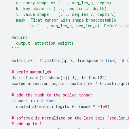
    q: query shape == (..., seq_len_q, depth)
    k: key shape == (..., seq_len_k, depth)
    v: value shape == (..., seq_len_v, depth_v)
    mask: Float tensor with shape broadcastable
          to (..., seq_len_q, seq_len_k). Defaults t
  Returns:
    output, attention_weights
  """
  matmul_qk 
=
 tf
.
matmul
(
q
,
 k
,
 transpose_b
=
True
)
# (
# scale matmul_qk
  dk 
=
 tf
.
cast
(
tf
.
shape
(
k
)[-
1
],
 tf
.
float32
)
  scaled_attention_logits 
=
 matmul_qk 
/
 tf
.
math
.
sqrt
# add the mask to the scaled tensor.
if
 mask 
is
not
None
:
    scaled_attention_logits 
+=
(
mask 
*
-
1e9
)
# softmax is normalized on the last axis (seq_len_
# add up to 1.