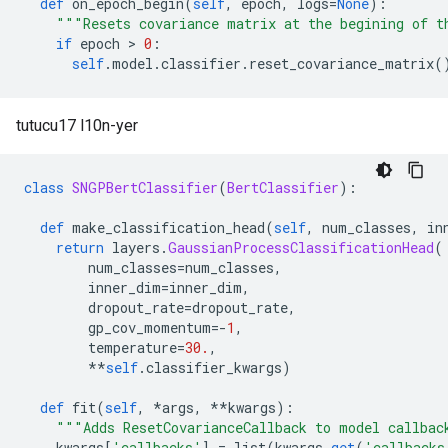
def
 on_epoch_begin
(
self
,
 epoch
,
 logs
=
None
):
"""Resets covariance matrix at the begining of t
if
 epoch 
>
0
:
self
.
model
.
classifier
.
reset_covariance_matrix
(
tutucu17 l10n-yer
class
SNGPBertClassifier
(
BertClassifier
):
def
 make_classification_head
(
self
,
 num_classes
,
 in
return
 layers
.
GaussianProcessClassificationHead
(
        num_classes
=
num_classes
,
        inner_dim
=
inner_dim
,
        dropout_rate
=
dropout_rate
,
        gp_cov_momentum
=-
1
,
        temperature
=
30.
,
**
self
.
classifier_kwargs
)
def
 fit
(
self
,
*
args
,
**
kwargs
):
"""Adds ResetCovarianceCallback to model callbac
    kwargs
[
'callbacks'
]
=
 list
(
kwargs
.
get
(
'callbacks