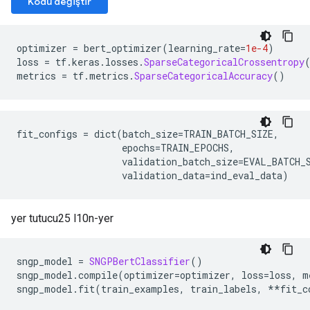
Kodu değiştir
optimizer 
=
 bert_optimizer
(
learning_rate
=
1e-4
)
loss 
=
 tf
.
keras
.
losses
.
SparseCategoricalCrossentropy
metrics 
=
 tf
.
metrics
.
SparseCategoricalAccuracy
()
fit_configs 
=
 dict
(
batch_size
=
TRAIN_BATCH_SIZE
,
                   epochs
=
TRAIN_EPOCHS
,
                   validation_batch_size
=
EVAL_BATCH_
                   validation_data
=
ind_eval_data
)
yer tutucu25 l10n-yer
sngp_model 
=
SNGPBertClassifier
()
sngp_model
.
compile
(
optimizer
=
optimizer
,
 loss
=
loss
,
 m
sngp_model
.
fit
(
train_examples
,
 train_labels
,
**
fit_c