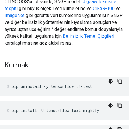
CLINC OOS'un ötesinde, SNGP modeli
Jigsaw toksisite
tespiti
gibi büyük ölçekli veri kümelerine ve
CIFAR-100
ve
ImageNet
gibi görüntü veri kümelerine uygulanmıştır. SNGP
ve diğer belirsizlik yöntemlerinin kıyaslama sonuçları ve
ayrıca uçtan uca eğitim / değerlendirme komut dosyalarıyla
yüksek kaliteli uygulama için
Belirsizlik Temel Çizgileri
karşılaştırmasına göz atabilirsiniz.
Kurmak
pip uninstall 
-
y tensorflow tf
-
text
pip install 
-
U tensorflow
-
text
-
nightly