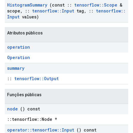
Histogram
Summary
(const
::
tensorflow
::
Scope
&
scope
,
::
tensorflow
::
Input
tag
,
::
tensorflow
::
Input
values)
Atributos públicos
operation
Operation
summary
::
tensorflow::Output
Funções públicas
node
() const
::tensorflow::Node *
operator
::
tensorflow
::
Input
() const