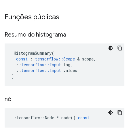
Funções públicas
Resumo do histograma
HistogramSummary
(
const
::
tensorflow
::
Scope
&
scope
,
::
tensorflow
::
Input
tag
,
::
tensorflow
::
Input
values
)
nó
::
tensorflow
::
Node
*
node
()
const